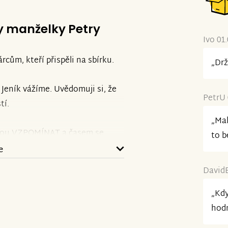
y manželky Petry
Ivo 01
cům, kteří přispěli na sbírku.
„Drž
a Jeník vážíme. Uvědomuji si, že
PetrU 
tí.
„Mal
skou VZPOMÍNAT a časem se
to b
rat´.
e
DavidB
„Kdy
hodn