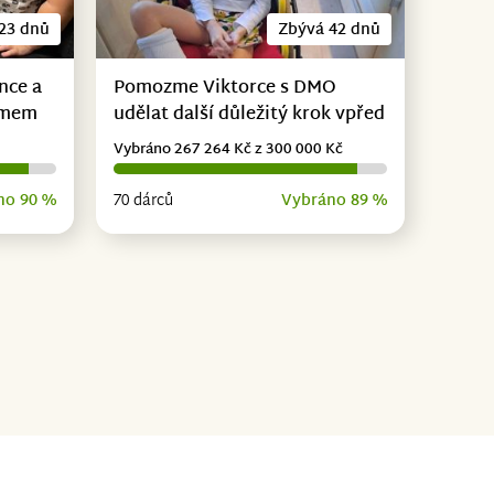
23 dnů
Zbývá 42 dnů
nce a
Pomozme Viktorce s DMO
omem
udělat další důležitý krok vpřed
Vybráno 267 264 Kč z 300 000 Kč
no 90 %
70 dárců
Vybráno 89 %