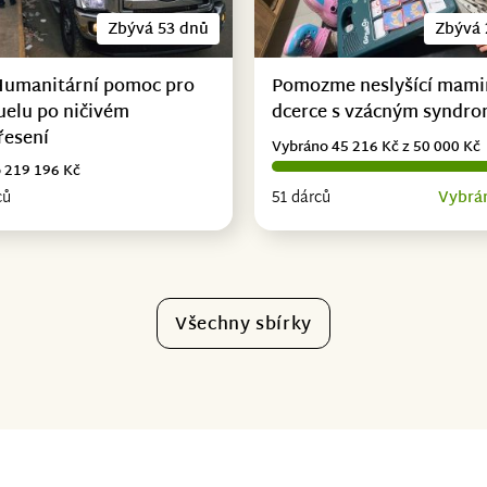
Zbývá 53 dnů
Zbývá 
Humanitární pomoc pro
Pomozme neslyšící mami
uelu po ničivém
dcerce s vzácným syndr
řesení
Vybráno 45 216 Kč z 50 000 Kč
 219 196 Kč
ců
51 dárců
Vybrá
Všechny sbírky