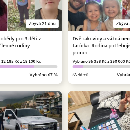
Zbývá 21 dnů
Zbývá 
 obědy pro 3 děti z
Dvě rakoviny a vážná ne
členné rodiny
tatínka. Rodina potřebuje
pomoc
 12 185 Kč z 18 100 Kč
Vybráno 35 358 Kč z 250 000 K
Vybráno 67 %
63 dárců
Vybrá