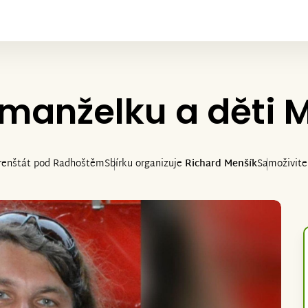
manželku a děti M
renštát pod Radhoštěm
Sbírku organizuje
Richard Menšík
Samoživite