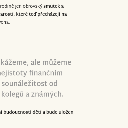
 rodině jen obrovský
smutek a
rostí, které teď přecházejí na
vena.
okážeme, ale můžeme
nejistoty finančním
 sounáležitost od
 kolegů a známých.
ní budoucnosti dětí a bude uložen