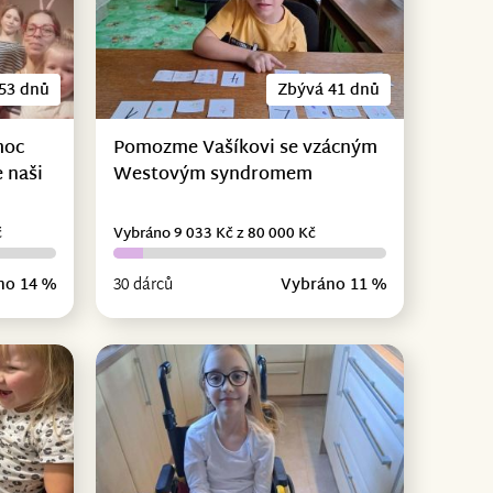
53 dnů
Zbývá 41 dnů
moc
Pomozme Vašíkovi se vzácným
 naši
Westovým syndromem
č
Vybráno 9 033 Kč z 80 000 Kč
no 14 %
30 dárců
Vybráno 11 %