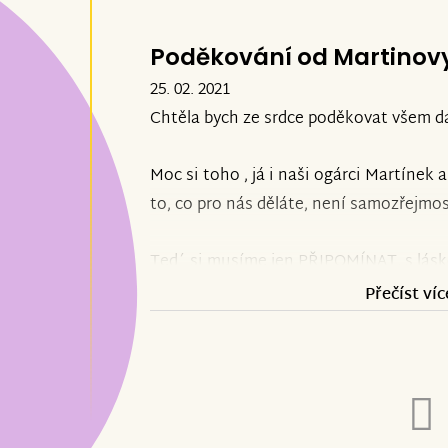
Poděkování od Martinov
25. 02. 2021
Chtěla bych ze srdce poděkovat všem dár
Moc si toho , já i naši ogárci Martínek 
to, co pro nás děláte, není samozřejmos
Ted´ si musíme jen PŘIPOMÍNAT, s lá
začít opět SMÁT. Je to běh na dlouhou t
Přečíst víc
Petra Vlková