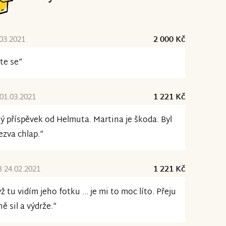
.03.2021
2 000 Kč
te se“
01.03.2021
1 221 Kč
ý příspěvek od Helmuta. Martina je škoda. Byl
ezva chlap.“
 24.02.2021
1 221 Kč
ž tu vidím jeho fotku ... je mi to moc líto. Přeju
ě sil a výdrže.“