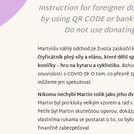
Instruction for foreigner d
by using QR CODE or bank 
Do not use donating
Martinův náhlý odchod ze života zaskočil 
čtyřicátník plný síly a elánu, které dělil 
koníčky – hru na kytaru a cyklistiku.
Bohuž
souvislosti s COVID-19. O tom, co přesně 
můžeme jen spekulovat.
Nikomu nechybí Martin tolik jako jeho d
Martin byl pro kluky velkým vzorem a rád s 
Petře byl Martin skutečnou oporou, dokáza
vlastníma rukama se postarat o to, co bylo
finančně zabezpečoval.