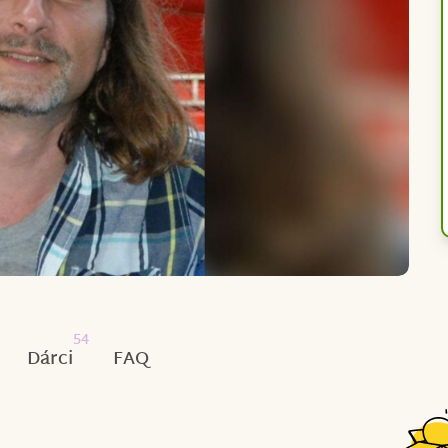
54
Dárci
FAQ