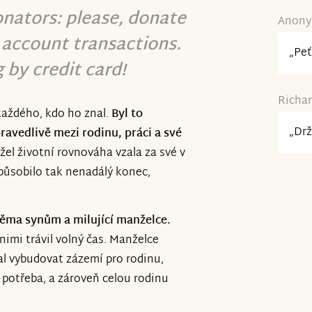
onators: please, donate
Anonym
account transactions.
„Peť
 by credit card!
Richar
každého, kdo ho znal.
Byl to
„Drž
spravedlivě mezi rodinu, práci a své
el životní rovnováha vzala za své v
způsobilo tak nenadálý konec,
věma synům a milující manželce.
nimi trávil volný čas. Manželce
l vybudovat zázemí pro rodinu,
 potřeba, a zároveň celou rodinu