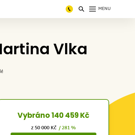
MENU
artina Vlka
lé
Vybráno 140 459 Kč
z 50 000 Kč
/ 281 %