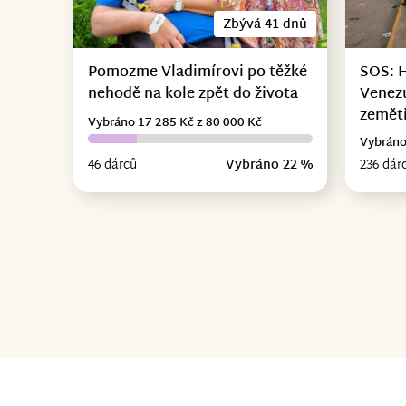
Zbývá 41 dnů
Pomozme Vladimírovi po těžké
SOS: 
nehodě na kole zpět do života
Venez
zemět
Vybráno 17 285 Kč z 80 000 Kč
Vybráno
46 dárců
Vybráno 22 %
236 dár