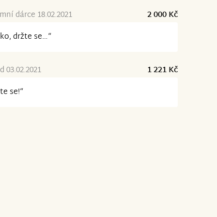
ní dárce 18.02.2021
2 000 Kč
ko, držte se…“
d 03.02.2021
1 221 Kč
te se!“