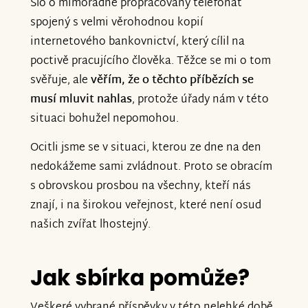
Šlo o mimořádně propracovaný telefonát
spojený s velmi věrohodnou kopií
internetového bankovnictví, který cílil na
poctivě pracujícího člověka. Těžce se mi o tom
svěřuje, ale
věřím, že o těchto příbězích se
musí mluvit nahlas
, protože úřady nám v této
situaci bohužel nepomohou.
Ocitli jsme se v situaci, kterou ze dne na den
nedokážeme sami zvládnout. Proto se obracím
s obrovskou prosbou na všechny, kteří nás
znají, i na širokou veřejnost, které není osud
našich zvířat lhostejný.
Jak sbírka pomůže?
Veškeré vybrané příspěvky v této nelehké době