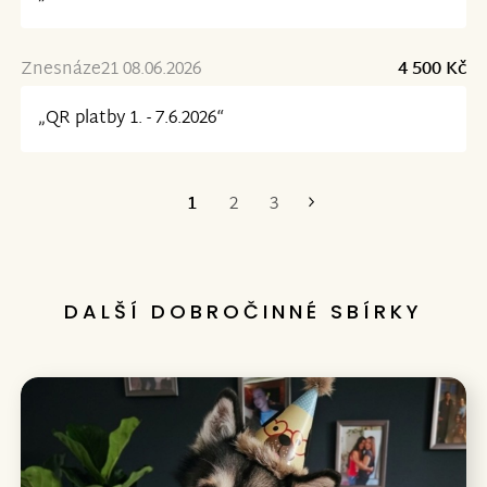
Znesnáze21 08.06.2026
4 500 Kč
„QR platby 1. - 7.6.2026“
1
2
3
Poslední
DALŠÍ DOBROČINNÉ SBÍRKY