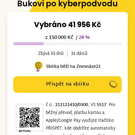
Bukovi po kyberpodvodu
Vybráno 41 956 Kč
z 150 000 Kč
/ 28 %
Zbývá 53 dnů
31 dárců
Sbírka běží na Znesnáze21
Přispět na sbírku
č.ú.:
212121410/0300
, VS
5517
. Pro
běžný převod, platbu kartou a
Apple/Google Pay využijte tlačítko
PŘISPĚT, kde obdržíte automaticky