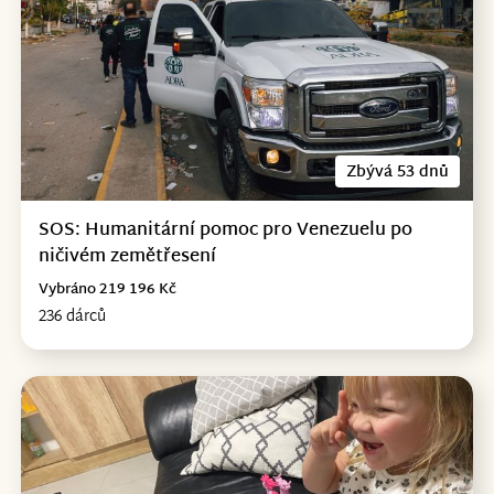
Zbývá 53 dnů
SOS: Humanitární pomoc pro Venezuelu po
ničivém zemětřesení
Vybráno 219 196 Kč
236 dárců