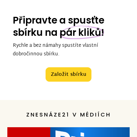
Připravte a spusťte
sbírku na
pár kliků!
Rychle a bez námahy spustíte vlastní
dobročinnou sbírku.
Založit sbírku
ZNESNÁZE21 V MÉDIÍCH