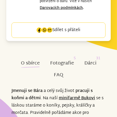
potvrzení o daru. Více v našich
Darovacích podmínkách
.
Sdílet s přáteli
5
31
O sbírce
Fotografie
Dárci
FAQ
Jmenuji se Bára
a celý svůj život
pracuji s
koňmi a dětmi
. Na naší
minifarmě Bukovi
se s
láskou staráme o koníky, pejsky, králíčky a
morčata. Pravidelně pořádáme akce pro