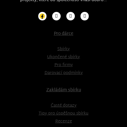
projekty, které do společnosti vnáši dobro...
Pro dárce
Sbírky
Ukončené sbírky
Pro firmy
Darovací podmínky
Zakládám sbírku
Časté dotazy
Tipy pro úspěšnou sbírku
Recenze