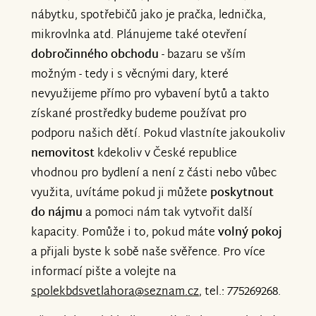
nábytku, spotřebičů jako je pračka, lednička,
mikrovlnka atd. Plánujeme také otevření
dobročinného obchodu
- bazaru se vším
možným - tedy i s věcnými dary, které
nevyužijeme přímo pro vybavení bytů a takto
získané prostředky budeme používat pro
podporu našich dětí. Pokud vlastníte jakoukoliv
nemovitost
kdekoliv v České republice
vhodnou pro bydlení a není z části nebo vůbec
využita, uvítáme pokud ji můžete
poskytnout
do nájmu
a pomoci nám tak vytvořit další
kapacity. Pomůže i to, pokud máte
volný pokoj
a přijali byste k sobě naše svěřence. Pro více
informací pište a volejte na
spolekbdsvetlahora@seznam.cz
, tel.: 775269268.