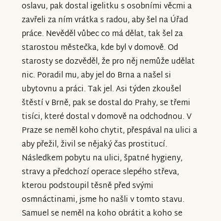
oslavu, pak dostal igelitku s osobními věcmi a
zavřeli za ním vrátka s radou, aby šel na Úřad
práce. Nevěděl vůbec co má dělat, tak šel za
starostou městečka, kde byl v domově. Od
starosty se dozvěděl, že pro něj nemůže udělat
nic. Poradil mu, aby jel do Brna a našel si
ubytovnu a práci. Tak jel. Asi týden zkoušel
štěstí v Brně, pak se dostal do Prahy, se třemi
tisíci, které dostal v domově na odchodnou. V
Praze se neměl koho chytit, přespával na ulici a
aby přežil, živil se nějaký čas prostitucí.
Následkem pobytu na ulici, špatné hygieny,
stravy a předchozí operace slepého střeva,
kterou podstoupil těsně před svými
osmnáctinami, jsme ho našli v tomto stavu.
Samuel se neměl na koho obrátit a koho se