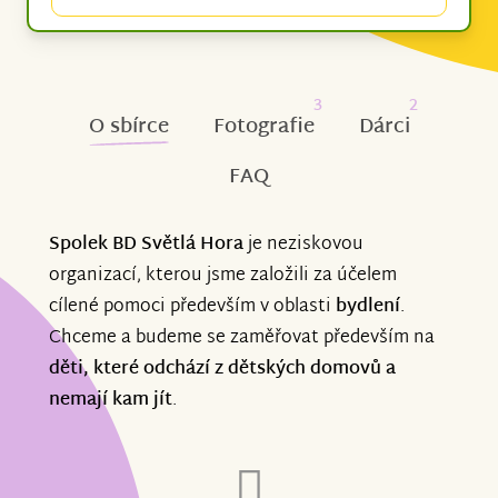
3
2
O sbírce
Fotografie
Dárci
FAQ
Spolek BD Světlá Hora
je neziskovou
organizací, kterou jsme založili za účelem
cílené pomoci především v oblasti
bydlení
.
Chceme a budeme se zaměřovat především na
děti, které odchází z dětských domovů a
nemají kam jít
.