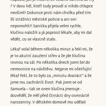
? V davu lidí, kteří tudy proudí si nikdo chlapce
nevšiml? Dokonce proti nám chvilku před tím
šli strážníci městské policie a ani oni
nepomohli?! Sanitka přijela velmi rychle,
klučinu naložili a já poprosil lékaře, aby mi dal
vědět, co se vlastně stalo.
Lékař volal během několika minut a řekl mi, že
je to akutní zauzlení střev a že jde klučina
rovnou na sál. Po několika dnech jsem šel do
nemocnice na návštěvu. Nejprve mi ošetřující
lékař řekl, že to bylo za „minutu dvanáct“ a že
jsme mu zachránili život. Pak jsem se od
Samuela – tak se onen klučina jmenuje -
dozvěděl, že měl před čtrnácti dny osmnácté
narozeniny. V dětském domově mu udělali