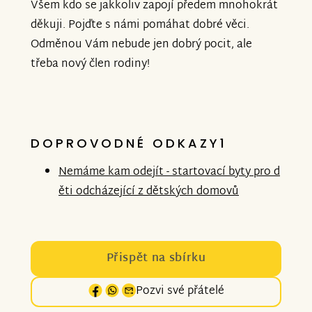
Všem kdo se jakkoliv zapojí předem mnohokrát
děkuji. Pojďte s námi pomáhat dobré věci.
Odměnou Vám nebude jen dobrý pocit, ale
třeba nový člen rodiny!
DOPROVODNÉ ODKAZY1
Nemáme kam odejít - startovací byty pro d
ěti odcházející z dětských domovů
Přispět na sbírku
Pozvi své přátelé