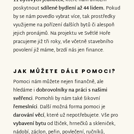
11 bytových jednotek
, které nám umožní
poskytnout
sdílené bydlení až 44 lidem.
Pokud
by se nám povedlo vybrat více, tak prostředky
využijeme na pořízení dalších bytů či alespoň
jejich pronájmů. Na projektu ve Světlé Hoře
pracujeme již tři roky, vše včetně stavebního
povolení již máme, brzdí nás jen finance.
JAK MŮŽETE DÁLE POMOCI?
Pomoci nám můžete nejen finančně, ale
hledáme i
dobrovolníky na práci s našimi
svěřenci
. Pomohli by nám také šikovní
řemeslníci
. Další možná forma pomoci je
darování věcí
, které už nepotřebujete. Vše pro
vybavení bytu
od lžiček, hrnečků a skleniček,
nádobí, záclon, peřin, povlečení, ručníků,