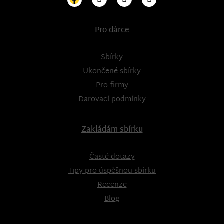
Pro dárce
Sbírky
Ukončené sbírky
Pro firmy
Darovací podmínky
Zakládám sbírku
Časté dotazy
Tipy pro úspěšnou sbírku
Recenze
Blog