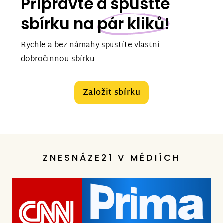
Připravte a spusťte
sbírku na
pár kliků!
Rychle a bez námahy spustíte vlastní
dobročinnou sbírku.
Založit sbírku
ZNESNÁZE21 V MÉDIÍCH