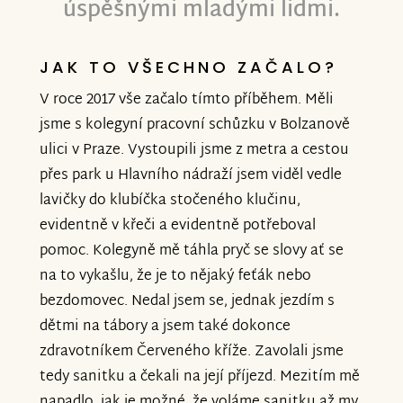
úspěšnými mladými lidmi.
JAK TO VŠECHNO ZAČALO?
V roce 2017 vše začalo tímto příběhem. Měli
jsme s kolegyní pracovní schůzku v Bolzanově
ulici v Praze. Vystoupili jsme z metra a cestou
přes park u Hlavního nádraží jsem viděl vedle
lavičky do klubíčka stočeného klučinu,
evidentně v křeči a evidentně potřeboval
pomoc. Kolegyně mě táhla pryč se slovy ať se
na to vykašlu, že je to nějaký feťák nebo
bezdomovec. Nedal jsem se, jednak jezdím s
dětmi na tábory a jsem také dokonce
zdravotníkem Červeného kříže. Zavolali jsme
tedy sanitku a čekali na její příjezd. Mezitím mě
napadlo, jak je možné, že voláme sanitku až my