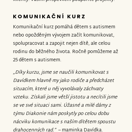
KOMUNIKAČNÍ KURZ
Komunikační kurz pomáhá dětem s autismem
nebo opožděným vývojem začít komunikovat,
spolupracovat a zapojit nejen dítě, ale celou
rodinu do běžného života. Ročně pomůžeme až
25 dětem s autismem.
„
Díky kurzu, jsme se naučili komunikovat s
Davídkem hlavně my jako rodiče a předcházet
situacím, které u něj vyvolávaly záchvaty
vzteku. Získali jsme větší jistotu a necítili jsme
se ve své situaci sami. Úžasné a milé dámy z
týmu Diakonie nám poskytly po celou dobu
nácviku komunikace s naším dítětem spoustu
drahocenných rad.
”
– maminka Davídka.