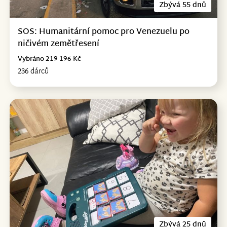
Zbývá 55 dnů
SOS: Humanitární pomoc pro Venezuelu po
ničivém zemětřesení
Vybráno 219 196 Kč
236 dárců
Zbývá 25 dnů