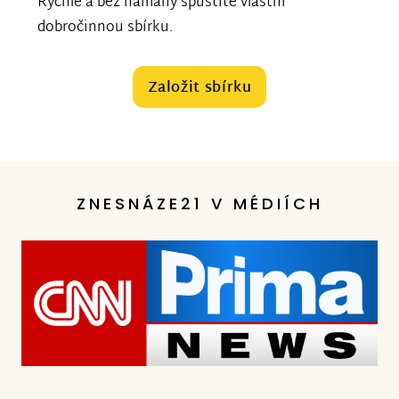
Rychle a bez námahy spustíte vlastní
dobročinnou sbírku.
Založit sbírku
ZNESNÁZE21 V MÉDIÍCH