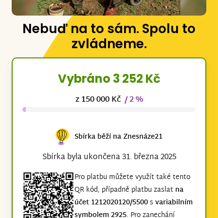
Nebuď na to sám. Spolu to
zvládneme.
Vybráno 3 252 Kč
z 150 000 Kč
/ 2 %
Sbírka běží na Znesnáze21
Sbírka byla ukončena 31. března 2025
Pro platbu můžete využít také tento
QR kód, případně platbu zaslat
na
účet 1212020120/5500
s
variabilním
symbolem 2925
. Pro zanechání