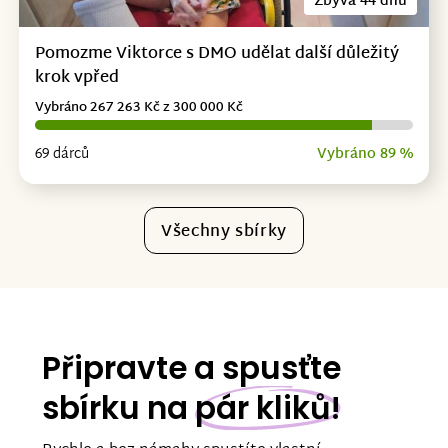
Zbývá 44 dnů
Pomozme Viktorce s DMO udělat další důležitý
krok vpřed
Vybráno 267 263 Kč z 300 000 Kč
69 dárců
Vybráno 89 %
Všechny sbírky
Připravte a spusťte
sbírku na
pár kliků!