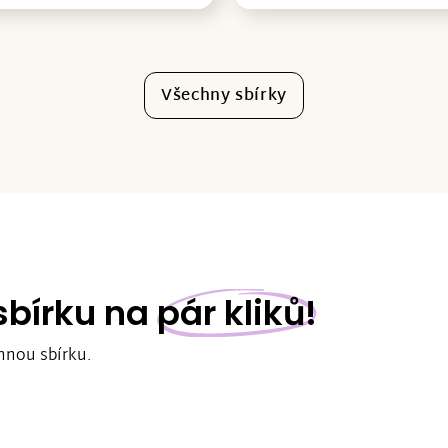
Všechny sbírky
 sbírku na
pár kliků!
nnou sbírku.