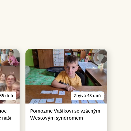
55 dnů
Zbývá 43 dnů
moc
Pomozme Vašíkovi se vzácným
 naši
Westovým syndromem