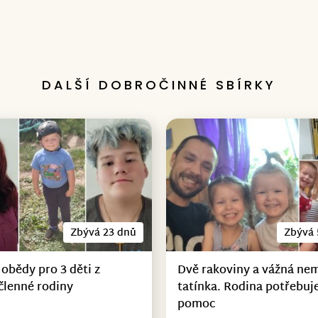
DALŠÍ DOBROČINNÉ SBÍRKY
Zbývá 23 dnů
Zbývá 
 obědy pro 3 děti z
Dvě rakoviny a vážná ne
členné rodiny
tatínka. Rodina potřebuje
pomoc