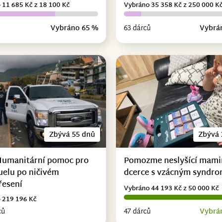
 11 685 Kč z 18 100 Kč
Vybráno 35 358 Kč z 250 000 K
Vybráno 65 %
63 dárců
Vybrá
Zbývá 55 dnů
Zbývá 
Humanitární pomoc pro
Pomozme neslyšící mami
uelu po ničivém
dcerce s vzácným syndr
řesení
Vybráno 44 193 Kč z 50 000 Kč
 219 196 Kč
ců
47 dárců
Vybrá