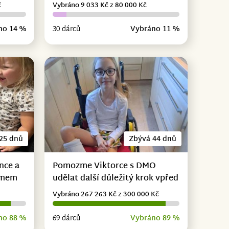
č
Vybráno 9 033 Kč z 80 000 Kč
no 14 %
30 dárců
Vybráno 11 %
25 dnů
Zbývá 44 dnů
nce a
Pomozme Viktorce s DMO
omem
udělat další důležitý krok vpřed
Vybráno 267 263 Kč z 300 000 Kč
no 88 %
69 dárců
Vybráno 89 %