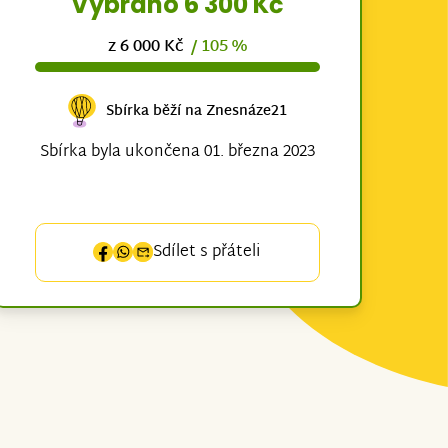
Vybráno 6 300 Kč
z 6 000 Kč
/ 105 %
Sbírka běží na Znesnáze21
Sbírka byla ukončena 01. března 2023
Sdílet s přáteli