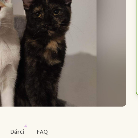
6
4
Dárci
FAQ