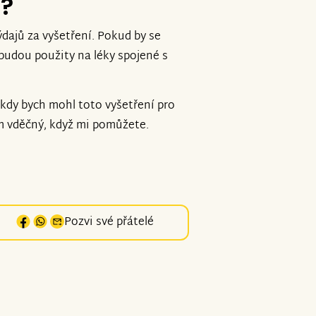
e?
ýdajů za vyšetření. Pokud by se
 budou použity na léky spojené s
 kdy bych mohl toto vyšetření pro
 vděčný, když mi pomůžete.
Pozvi své přátelé