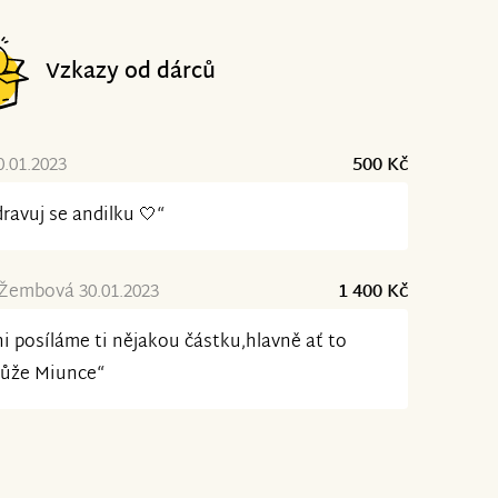
Vzkazy od dárců
0.01.2023
500 Kč
ravuj se andilku 🤍“
Žembová 30.01.2023
1 400 Kč
i posíláme ti nějakou částku,hlavně ať to
ůže Miunce“