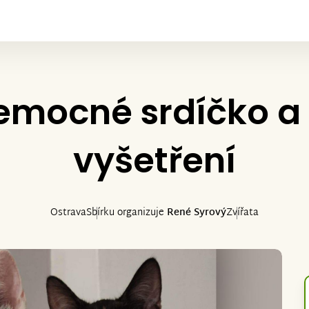
emocné srdíčko a 
vyšetření
Ostrava
Sbírku organizuje
René Syrový
Zvířata