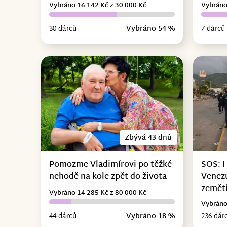
Vybráno 16 142 Kč z 30 000 Kč
Vybráno
30 dárců
Vybráno 54 %
7 dárců
Zbývá 43 dnů
Pomozme Vladimírovi po těžké
SOS: 
nehodě na kole zpět do života
Venez
zemět
Vybráno 14 285 Kč z 80 000 Kč
Vybráno
44 dárců
Vybráno 18 %
236 dár