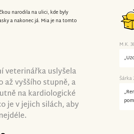
čkou narodila na ulici, kde byly
časky a nakonec já. Mia je na tomto
M.K. 3
„Uzd
í veterinářka uslyšela
Šárka 
o až vyššího stupně, a
utně na kardiologické
„Ren
pom
o je v jejich silách, aby
nejdéle.