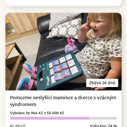
Zbývá 26 dnů
Pomozme neslyšící mamince a dcerce s vzácným
syndromem
Vybráno 36 966 Kč z 50 000 Kč
41 dárců
Vybráno 74 %