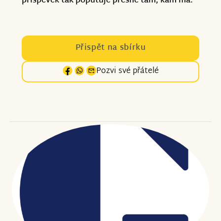
příspěvek tak poputuje přesně tam, kam má.
Přispět na sbírku
Pozvi své přátelé