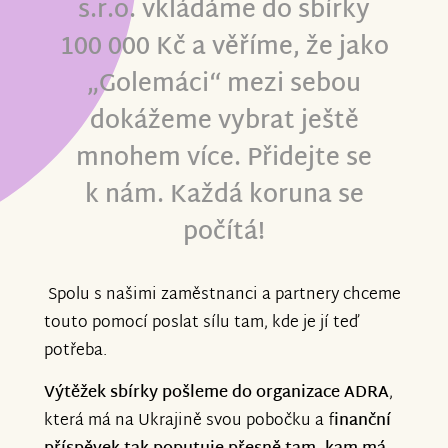
s.r.o. vkládáme do sbírky
100 000 Kč a věříme, že jako
„Golemáci“ mezi sebou
dokážeme vybrat ještě
mnohem více. Přidejte se
k nám. Každá koruna se
počítá!
Spolu s našimi zaměstnanci a partnery chceme
touto pomocí poslat sílu tam, kde je jí teď
potřeba.
Výtěžek sbírky pošleme do organizace ADRA
,
která má na Ukrajině svou pobočku a f
inanční