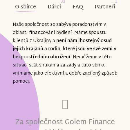
32
1
O sbírce
Dárci
FAQ
Partneři
Naše společnost se zabývá poradenstvím v
oblasti financování bydlení. Máme spoustu
klientů z Ukrajiny a
není nám lhostejný osud
jejich krajanů a rodin, které jsou ve své zemi v
bezprostředním ohrožení.
Nemůžeme v této
situaci stát s rukama za zády a tuto sbírku
vnímáme jako efektivní a dobře zacílený způsob
pomoci.
Za společnost Golem Finance