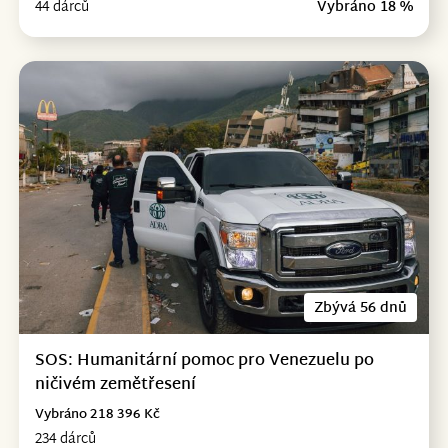
44 dárců
Vybráno 18 %
Zbývá 56 dnů
SOS: Humanitární pomoc pro Venezuelu po
ničivém zemětřesení
Vybráno 218 396 Kč
234 dárců