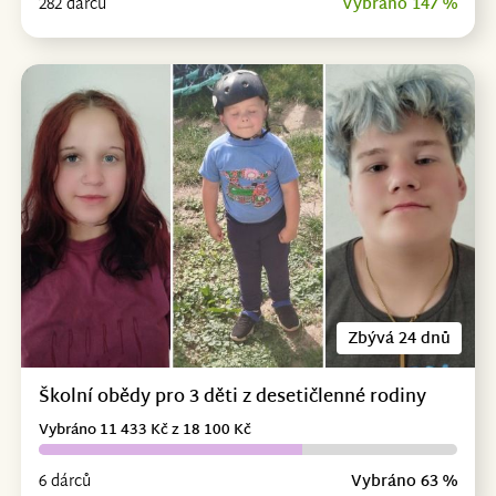
282 dárců
Vybráno 147 %
Zbývá 24 dnů
Školní obědy pro 3 děti z desetičlenné rodiny
Vybráno 11 433 Kč z 18 100 Kč
6 dárců
Vybráno 63 %