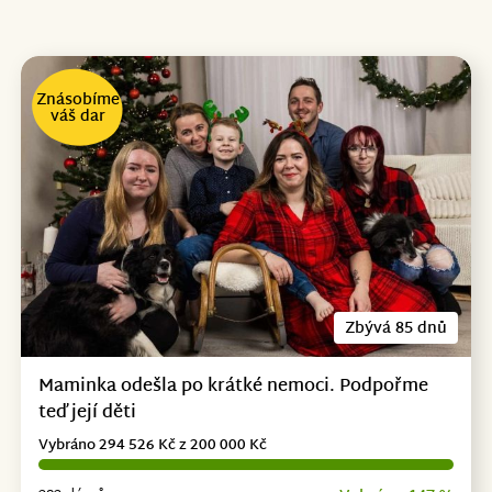
Znásobíme
váš dar
Zbývá 85 dnů
Maminka odešla po krátké nemoci. Podpořme
teď její děti
Vybráno 294 526 Kč z 200 000 Kč