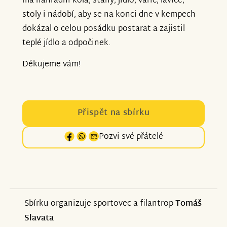
má náhradní kola, stany, jídlo, vařič, lavice,
stoly i nádobí, aby se na konci dne v kempech
dokázal o celou posádku postarat a zajistil
teplé jídlo a odpočinek.
Děkujeme vám!
Přispět na sbírku
Pozvi své přátelé
Sbírku organizuje sportovec a filantrop
Tomáš
Slavata