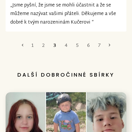
„Jsme pyšní, že jsme se mohli účastnit a že se
můžeme nazývat vašimi přáteli. Děkujeme a vše
dobré k tvým narozeninám Kučerovi “
1
2
3
4
5
6
7
První
Poslední
DALŠÍ DOBROČINNÉ SBÍRKY