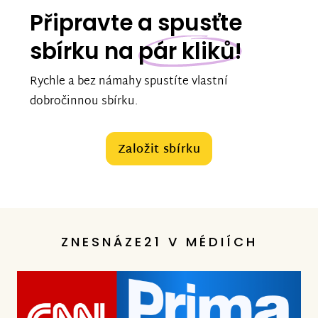
Připravte a spusťte
sbírku na
pár kliků!
Rychle a bez námahy spustíte vlastní
dobročinnou sbírku.
Založit sbírku
ZNESNÁZE21 V MÉDIÍCH