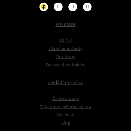
Pro dárce
Sbírky
Ukončené sbírky
Pro firmy
Darovací podmínky
Zakládám sbírku
Časté dotazy
Tipy pro úspěšnou sbírku
Recenze
Blog