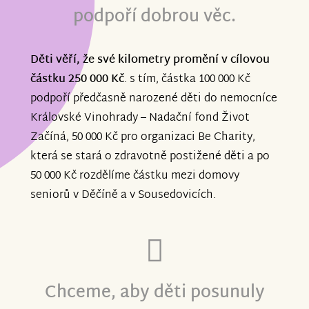
podpoří dobrou věc.
Děti věří, že své kilometry promění v cílovou
částku 250 000 Kč
. s tím, částka 100 000 Kč
podpoří předčasně narozené děti do nemocníce
Královské Vinohrady – Nadační fond Život
Začíná, 50 000 Kč pro organizaci Be Charity,
která se stará o zdravotně postižené děti a po
50 000 Kč rozdělíme částku mezi domovy
seniorů v Děčíně a v Sousedovicích.
Chceme, aby děti posunuly