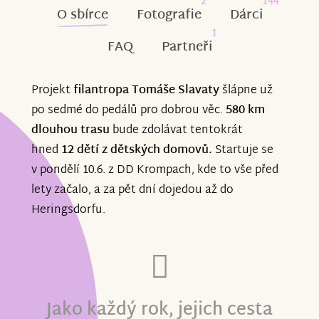
2
144
O sbírce
Fotografie
Dárci
1
FAQ
Partneři
Projekt
filantropa Tomáše Slavaty
šlápne už
po sedmé do pedálů pro dobrou věc.
580 km
dlouhou trasu
bude zdolávat tentokrát
hned
12 dětí z dětských domovů.
Startuje se
v pondělí 10.6. z DD Krompach, kde to vše před
lety začalo, a za pět dní dojedou až do
Heringsdorfu.
Jako každý rok, jejich cesta