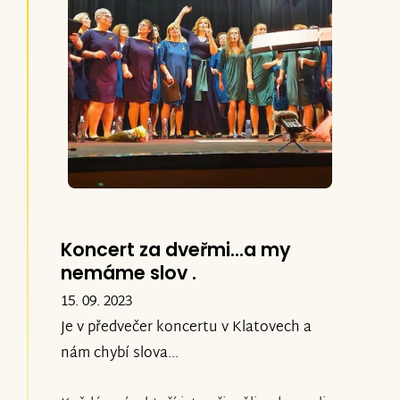
knihovně Klatovy za vstřícnost, zázemí a
podporu. Jste a jsou skvělí.
Další zprávy ke sbírce a k léčbě Oliverka
můžete sledovat
zde
Děkujeme a klobouček, lidi milí.
sbor Nahozeno máme & Lada Soukupová
Koncert za dveřmi...a my
a Zuzka & Oliverek
nemáme slov .
15. 09. 2023
Je v předvečer koncertu v Klatovech a
nám chybí slova...