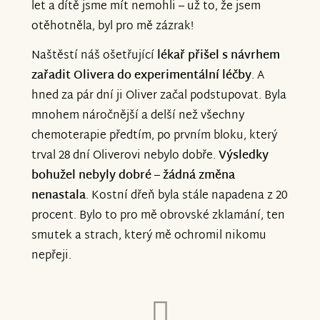
let a dítě jsme mít nemohli – už to, že jsem
otěhotněla, byl pro mě zázrak!
Naštěstí náš ošetřující
lékař přišel s návrhem
zařadit Olivera do experimentální léčby
. A
hned za pár dní ji Oliver začal podstupovat. Byla
mnohem náročnější a delší než všechny
chemoterapie předtím, po prvním bloku, který
trval 28 dní Oliverovi nebylo dobře.
Výsledky
bohužel nebyly dobré – žádná změna
nenastala
. Kostní dřeň byla stále napadena z 20
procent. Bylo to pro mě obrovské zklamání, ten
smutek a strach, který mě ochromil nikomu
nepřeji.