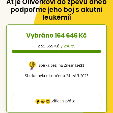
Ať je Oliverkovi do zpěvu aneb
podpořme jeho boj s akutní
leukémií
Vybráno 164 646 Kč
z 55 555 Kč
/ 296 %
Sbírka běží na Znesnáze21
Sbírka byla ukončena 24. září 2023
Sdílet s přáteli