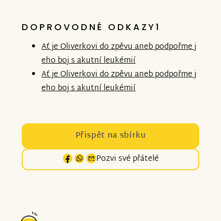
DOPROVODNÉ ODKAZY1
Ať je Oliverkovi do zpěvu aneb podpořme j
eho boj s akutní leukémií
Ať je Oliverkovi do zpěvu aneb podpořme j
eho boj s akutní leukémií
Přispět na sbírku
Pozvi své přátelé