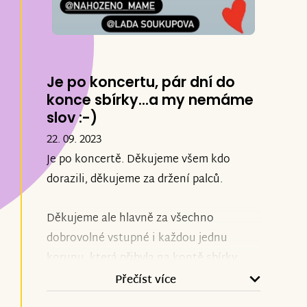
Je po koncertu, pár dní do
konce sbírky...a my nemáme
slov :-)
22. 09. 2023
Je po koncertě. Děkujeme všem kdo
dorazili, děkujeme za držení palců.
Děkujeme ale hlavně za všechno
dobrovolné vstupné i každou jednu
korunu, která přibyla na kontě sbírky.
Přečíst více
Na koncertě se vybralo neuvěřitelných 37