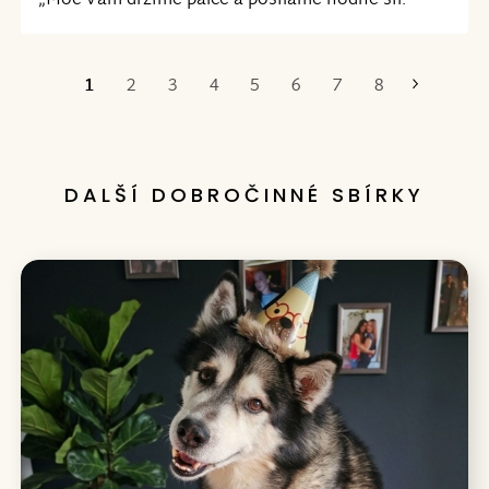
„Moc Vám držíme palce a posíláme hodně sil.“
1
2
3
4
5
6
7
8
Poslední
DALŠÍ DOBROČINNÉ SBÍRKY