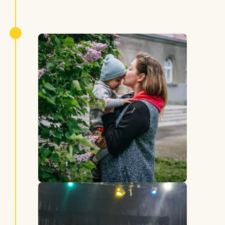
620 Kč.
Slova scházela snad každému, kdo na
koncertě v tu chvíli byl.
Koncertě si můžete poslechnout
zde
,
věřte, že jsme zpívali pro každého z vás,
ať už jste přispěli jakoukoliv částkou.
Zbývá pár dní do konce, Oliverkovi se
daří, palce je třeba držet dál.
Děkujeme moc :-). Jste opravdu všichni
neuvěřitelní.
Díky moc Café Jednorožec a Městské