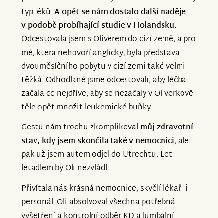
typ léků.
A opět se nám dostalo další naděje
v podobě probíhající studie v Holandsku.
Odcestovala jsem s Oliverem do cizí země, a pro
mě, která nehovoří anglicky, byla představa
dvouměsíčního pobytu v cizí zemi také velmi
těžká. Odhodlaně jsme odcestovali, aby léčba
začala co nejdříve, aby se nezačaly v Oliverkově
těle opět množit leukemické buňky.
Cestu nám trochu zkomplikoval
můj zdravotní
stav, kdy jsem skončila také v nemocnici
, ale
pak už jsem autem odjel do Utrechtu. Let
letadlem by Oli nezvládl.
Přivítala nás krásná nemocnice, skvělí lékaři i
personál. Oli absolvoval všechna potřebná
vyšetření a kontrolní odběr KD a lumbální