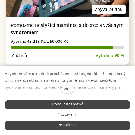
Zbývá 23 dnů
Pomozme neslyšící mamince a dcerce s vzácným
syndromem
Vybráno 45 216 Kč z 50 000 Kč
51 dárců
Vybráno 90 %
Abychom vám usnadnili procházení stránek, nabídli přizpůsobený
obsah nebo reklamu a mohli anonymně analyzovat návštěvnost,
využíváme soubory cookies, které sdílíme se svými partnery pro
více
sociální média, inzerci a analýzu. Jejich nastavení upravíte odkazem
"Nastavení cookies" a kdykoliv jej můžete změnit v patičce webu.
Povolit nezbytné
Podrobnější informace najdete v našich
Zásadách ochrany osobních
Nastavení
údajů
a používání souborů cookies. Souhlasíte s používáním
cookies?
Povolit vše