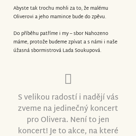
Abyste tak trochu mohli za to, že malému
Když nebudete moci být v Klatovech,
Oliverovi a jeho mamince bude do zpěvu.
buďte s námi na dálku.
Do příběhu patříme i my – sbor Nahozeno
Zveme vás na živé vysílání
máme, protože budeme zpívat a s námi i naše
úžasná sbormistrová Lada Soukupová.
https://fb.me/e/39VvIJc81
Děkujeme, smekáme.
Ten sobotní večer v Café Jednorožec v
S velikou radostí i nadějí vás
Klatovech bude pro každého jednoho z
zveme na jedinečný koncert
vás. Jste úžasní.
pro Olivera. Není to jen
Nahozeno máme
koncert! Je to akce, na které