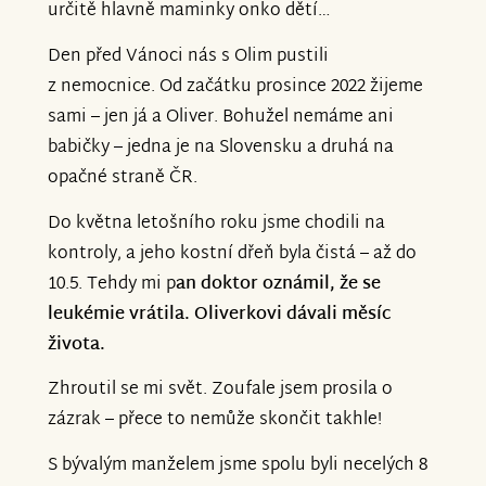
určitě hlavně maminky onko dětí…
Den před Vánoci nás s Olim pustili
z nemocnice. Od začátku prosince 2022 žijeme
sami – jen já a Oliver. Bohužel nemáme ani
babičky – jedna je na Slovensku a druhá na
opačné straně ČR.
Do května letošního roku jsme chodili na
kontroly, a jeho kostní dřeň byla čistá – až do
10.5. Tehdy mi p
an doktor oznámil, že se
leukémie vrátila. Oliverkovi dávali měsíc
života.
Zhroutil se mi svět. Zoufale jsem prosila o
zázrak – přece to nemůže skončit takhle!
S bývalým manželem jsme spolu byli necelých 8