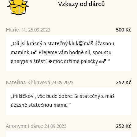
Vzkazy od dárců
Marie. M. 25.09.2023
500 Kč
„Oli jsi krásný a statečný kluk😇máš úžasnou
maminku💕 Přejeme vám hodně sil, spoustu
energie a štěstí 🍀moc držíme palečky ✊💕 “
Kateřina Křikavová 24.09.2023
252 Kč
„Miláčkovi, vše bude dobre. Si statečný a máš
úžasně statečnou mámu “
Anonymní dárce 24.09.2023
252 Kč