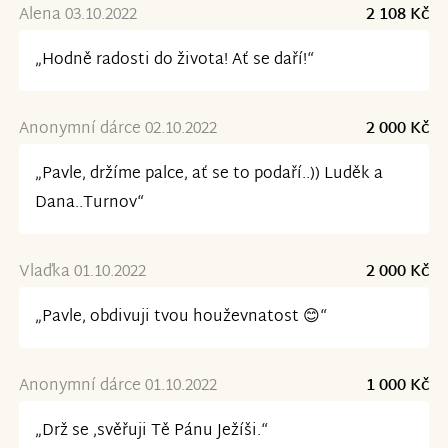
Alena 03.10.2022
2 108 Kč
„Hodně radosti do života! Ať se daří!“
Anonymní dárce 02.10.2022
2 000 Kč
„Pavle, držíme palce, ať se to podaří..)) Luděk a
Dana..Turnov“
Vlaďka 01.10.2022
2 000 Kč
„Pavle, obdivuji tvou houževnatost 😊“
Anonymní dárce 01.10.2022
1 000 Kč
„Drž se ,svěřuji Tě Pánu Ježíši.“