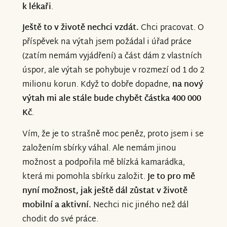
k lékaři
.
Ještě to v životě nechci vzdát.
Chci pracovat. O
příspěvek na výtah jsem požádal i úřad práce
(zatím nemám vyjádření) a část dám z vlastních
úspor, ale výtah se pohybuje v rozmezí od 1 do 2
milionu korun. Když to dobře dopadne,
na nový
výtah mi ale stále bude chybět částka 400 000
Kč
.
Vím, že je to strašně moc peněz, proto jsem i se
založením sbírky váhal. Ale nemám jinou
možnost a podpořila mě blízká kamarádka,
která mi pomohla sbírku založit.
Je to pro mě
nyní možnost, jak ještě dál zůstat v životě
mobilní a aktivní.
Nechci nic jiného než dál
chodit do své práce.