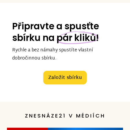
Připravte a spusťte
sbírku na
pár kliků!
Rychle a bez námahy spustíte vlastní
dobročinnou sbírku.
Založit sbírku
ZNESNÁZE21 V MÉDIÍCH