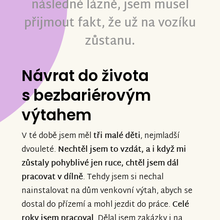
následné lázně, jsem musel
přijmout fakt, že už na vozíku
zůstanu.
Návrat do života
s bezbariérovým
výtahem
V té době jsem měl
tři malé děti
, nejmladší
dvouleté.
Nechtěl jsem to vzdát, a i když mi
zůstaly pohyblivé jen ruce, chtěl jsem dál
pracovat v dílně
. Tehdy jsem si nechal
nainstalovat na dům venkovní výtah, abych se
dostal do přízemí a mohl jezdit do práce.
Celé
roky jsem pracoval
. Dělal jsem zakázky i na