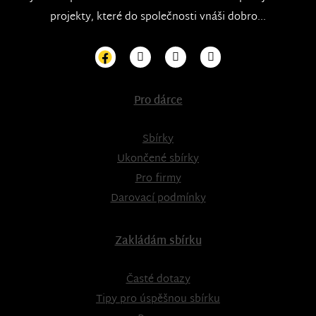
projekty, které do společnosti vnáši dobro...
Pro dárce
Sbírky
Ukončené sbírky
Pro firmy
Darovací podmínky
Zakládám sbírku
Časté dotazy
Tipy pro úspěšnou sbírku