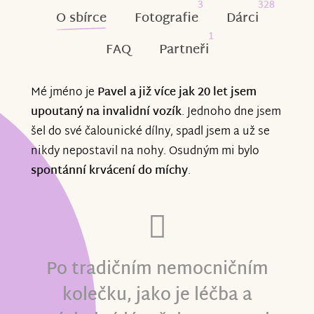
3
328
O sbírce
Fotografie
Dárci
1
FAQ
Partneři
Mé jméno je
Pavel a již více jak 20 let jsem
upoutaný na invalidní vozík
. Jednoho dne jsem
šel do své čalounické dílny, spadl jsem a už se
nikdy nepostavil na nohy. Osudným mi bylo
spontánní krvácení do míchy
.
Po tradičním nemocničním
kolečku, jako je léčba a