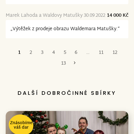
Marek Lahoda a Waldovy Matušky 30.09.2022
14 000 Kč
„Výtěžek z prodeje obrazu Waldemara Matušky.“
1
2
3
4
5
6
…
11
12
Poslední
13
DALŠÍ DOBROČINNÉ SBÍRKY
Znásobíme
váš dar