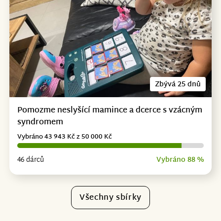
Zbývá 25 dnů
Pomozme neslyšící mamince a dcerce s vzácným
syndromem
Vybráno 43 943 Kč z 50 000 Kč
46 dárců
Vybráno 88 %
Všechny sbírky