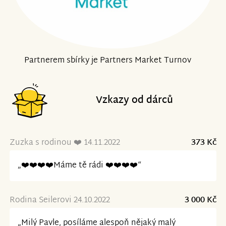
Partnerem sbírky je Partners Market Turnov
Vzkazy od dárců
Zuzka s rodinou ❤️ 14.11.2022
373 Kč
„❤️❤️❤️❤️Máme tě rádi ❤️❤️❤️❤️“
Rodina Seilerovi 24.10.2022
3 000 Kč
„Milý Pavle, posíláme alespoň nějaký malý