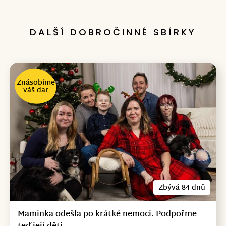
DALŠÍ DOBROČINNÉ SBÍRKY
Znásobíme
váš dar
Zbývá 84 dnů
Maminka odešla po krátké nemoci. Podpořme