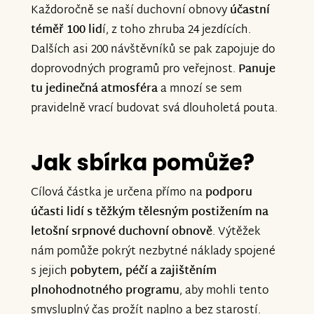
Každoročně se naší duchovní obnovy
účastní
téměř 100 lid
í, z toho zhruba 24 jezdících.
Dalších asi 200 návštěvníků se pak zapojuje do
doprovodných programů pro veřejnost.
Panuje
tu jedinečná atmosféra
a mnozí se sem
pravidelně vrací budovat svá dlouholetá pouta.
Jak sbírka pomůže?
Cílová částka je určena přímo na
podporu
účasti lidí s těžkým tělesným postižením na
letošní srpnové duchovní obnově
. Výtěžek
nám pomůže pokrýt nezbytné náklady spojené
s jejich
pobytem, péčí a zajištěním
plnohodnotného programu
, aby mohli tento
smysluplný čas prožít naplno a bez starostí.