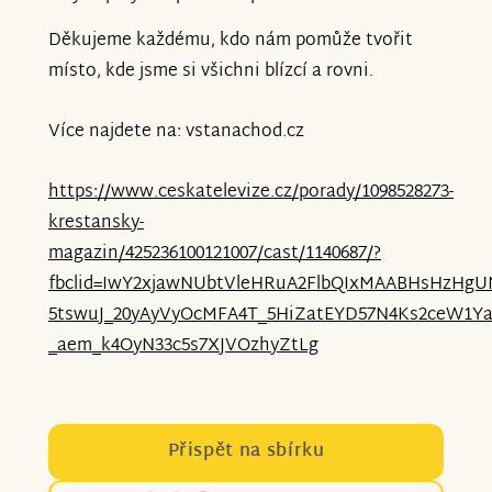
Děkujeme každému, kdo nám pomůže tvořit
místo, kde jsme si všichni blízcí a rovni.
Více najdete na: vstanachod.cz
https://www.ceskatelevize.cz/porady/1098528273-
krestansky-
magazin/425236100121007/cast/1140687/?
fbclid=IwY2xjawNUbtVleHRuA2FlbQIxMAABHsHzHgU
5tswuJ_20yAyVyOcMFA4T_5HiZatEYD57N4Ks2ceW1Ya
_aem_k4OyN33c5s7XJVOzhyZtLg
Přispět na sbírku