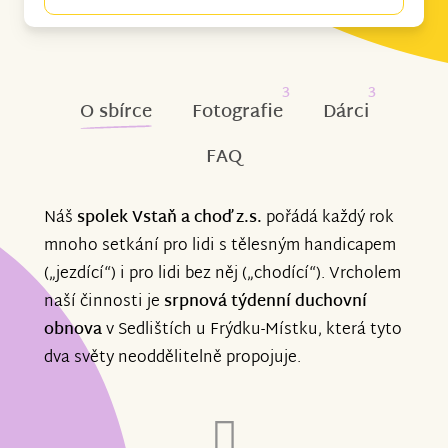
3
3
O sbírce
Fotografie
Dárci
FAQ
Náš
spolek Vstaň a choď z.s.
pořádá každý rok
mnoho setkání pro lidi s tělesným handicapem
(„jezdící“) i pro lidi bez něj („chodící“). Vrcholem
naší činnosti je
srpnová týdenní duchovní
obnova
v Sedlištích u Frýdku-Místku, která tyto
dva světy neoddělitelně propojuje.