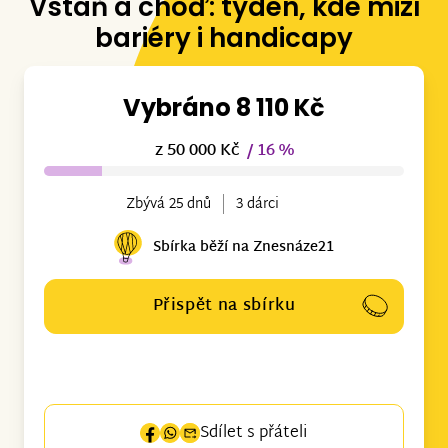
Vstaň a choď: týden, kde mizí
bariéry i handicapy
Vybráno 8 110 Kč
z 50 000 Kč
/ 16 %
Zbývá 25 dnů
3 dárci
Sbírka běží na Znesnáze21
Přispět na sbírku
Sdílet s přáteli