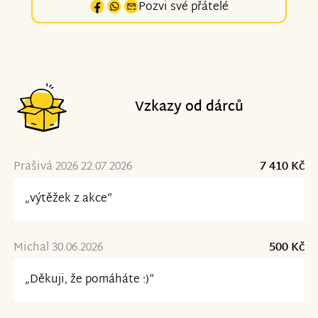
Pozvi své přátelé
Vzkazy od dárců
Prašivá 2026 22.07.2026
7 410 Kč
„výtěžek z akce“
Michal 30.06.2026
500 Kč
„Děkuji, že pomáháte :)“