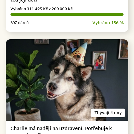
teď její děti
Vybráno 311 495 Kč z 200 000 Kč
307 dárců
Vybráno 156 %
Zbývají 4 dny
Charlie má naději na uzdravení. Potřebuje k