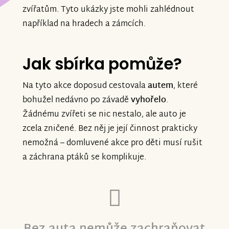
zvířatům. Tyto ukázky jste mohli zahlédnout
Ráda bych ještě jednou poděkovala všem
například na hradech a zámcích.
s hlubokou pokorou a vděčností.
Věra Gilová
Jak sbírka pomůže?
Na tyto akce doposud cestovala
autem
, které
bohužel nedávno po závadě
vyhořelo
.
Žádnému zvířeti se nic nestalo, ale auto je
zcela zničené. Bez něj je její činnost prakticky
nemožná – domluvené akce pro děti musí rušit
a záchrana ptáků se komplikuje.