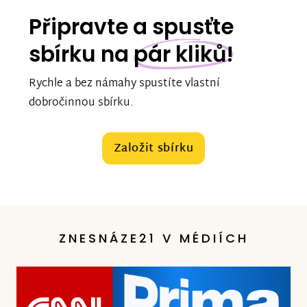
Připravte a spusťte
sbírku na
pár kliků!
Rychle a bez námahy spustíte vlastní
dobročinnou sbírku.
Založit sbírku
ZNESNÁZE21 V MÉDIÍCH