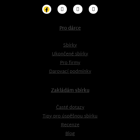
Pro dárce
Sbírky
Ukončené sbírky
Pro firmy
Darovací podmínky
Zakládám sbírku
Časté dotazy
Tipy pro úspěšnou sbírku
Recenze
Blog