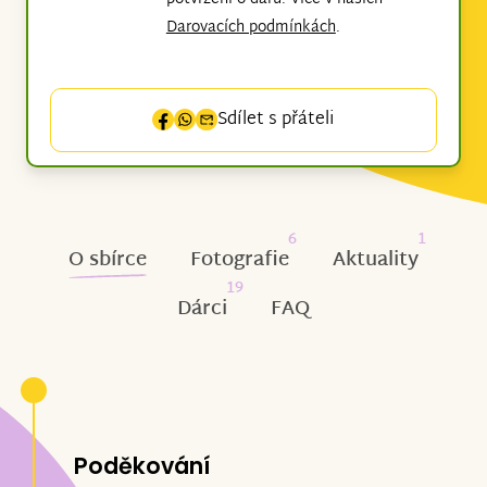
Darovacích podmínkách
.
Sdílet s přáteli
6
1
O sbírce
Fotografie
Aktuality
19
Dárci
FAQ
Poděkování