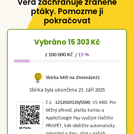
Věra zachraňuje zraněné
ptáky. Pomozme jí
pokračovat
Vybráno 15 303 Kč
z 100 000 Kč
/ 15 %
Sbírka běží na Znesnáze21
Sbírka byla ukončena 23. září 2025
č.ú.:
1212020120/5500
, VS 4303. Pro
běžný převod, platbu kartou a
Apple/Google Pay využijte tlačítko
PŘISPĚT, kde obdržíte automaticky
potvrzení o daru. Více v našich