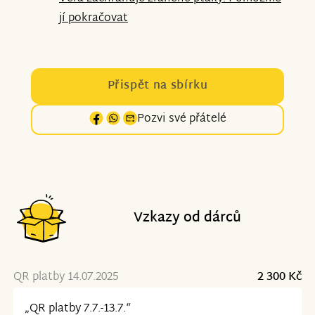
jí pokračovat
Přispět na sbírku
Pozvi své přátelé
Vzkazy od dárců
QR platby 14.07.2025
2 300 Kč
„QR platby 7.7.-13.7.“