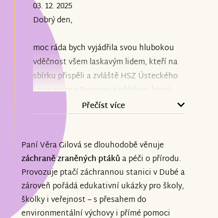
03. 12. 2025
Dobrý den,
moc ráda bych vyjádřila svou hlubokou
vděčnost všem laskavým lidem, kteří na
sbírku přispěli a zvláště HSZ Ústeckého
kraje a panu Romanu Košťálovi, který
sbírku inicioval. Poskytnuté dary jsem
Přečíst více
využila na generální opravu vozidla
poničeného požárem. Zároveň vaši
Paní Věra Gilová se dlouhodobě věnuje
přízeň považuji za svůj závazek
záchraně zraněných ptáků
a péči o přírodu.
pokračovat v pomoci volně žijícím
Provozuje ptačí záchrannou stanici v Dubé a
živočichům, kteří se ocitnou v nouzi, dle
zároveň pořádá edukativní ukázky pro školy,
svých sil rovněž i v naučných
školky i veřejnost – s přesahem do
přednáškách.
environmentální výchovy i přímé pomoci