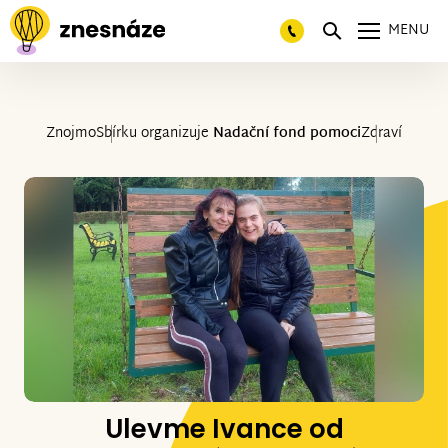
MENU
Znojmo
Sbírku organizuje
Nadační fond pomoci
Zdraví
Ulevme Ivance od