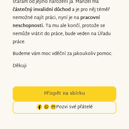
starám od jejího narození já. Manžel má
částečný invalidní důchod
a je pro něj téměř
nemožné najít práci, nyní je na
pracovní
neschopnosti.
Ta mu ale končí, protože se
nemůže vrátit do práce, bude veden na Úřadu
práce.
Budeme vám moc vděční za jakoukoliv pomoc.
Děkuji
Přispět na sbírku
Pozvi své přátelé