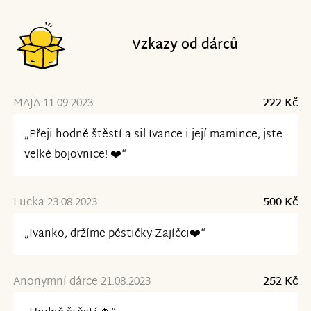
Vzkazy od dárců
MAJA 11.09.2023
222 Kč
„Přeji hodně štěstí a sil Ivance i její mamince, jste
velké bojovnice! ❤️“
Lucka 23.08.2023
500 Kč
„Ivanko, držíme pěstičky Zajíčci❤️“
Anonymní dárce 21.08.2023
252 Kč