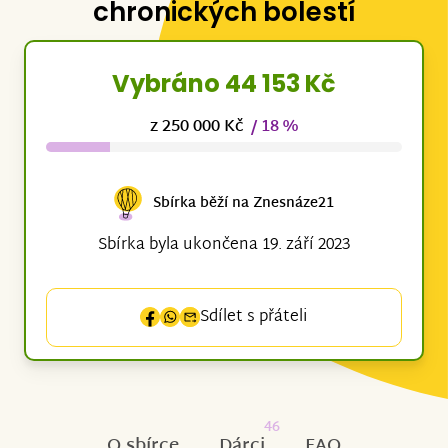
chronických bolestí
Vybráno 44 153 Kč
z 250 000 Kč
/ 18 %
Sbírka běží na Znesnáze21
Sbírka byla ukončena 19. září 2023
Sdílet s přáteli
46
O sbírce
Dárci
FAQ