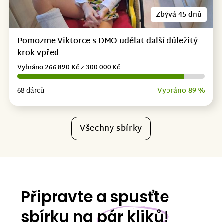
Zbývá 45 dnů
Pomozme Viktorce s DMO udělat další důležitý
krok vpřed
Vybráno 266 890 Kč z 300 000 Kč
68 dárců
Vybráno 89 %
Všechny sbírky
Připravte a spusťte
sbírku na
pár kliků!