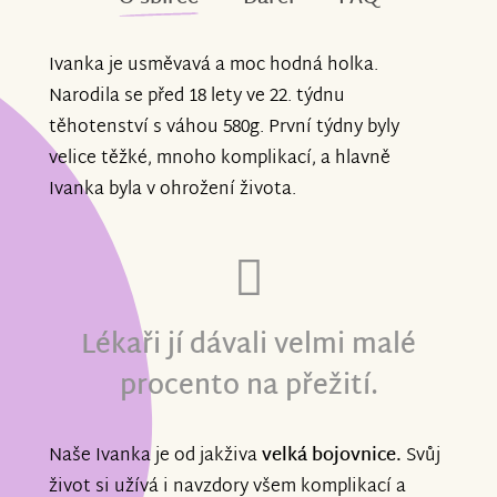
Ivanka je usměvavá a moc hodná holka.
Narodila se před 18 lety ve 22. týdnu
těhotenství s váhou 580g. První týdny byly
velice těžké, mnoho komplikací, a hlavně
Ivanka byla v ohrožení života.
Lékaři jí dávali velmi malé
procento na přežití.
Naše Ivanka je od jakživa
velká bojovnice.
Svůj
život si užívá i navzdory všem komplikací a