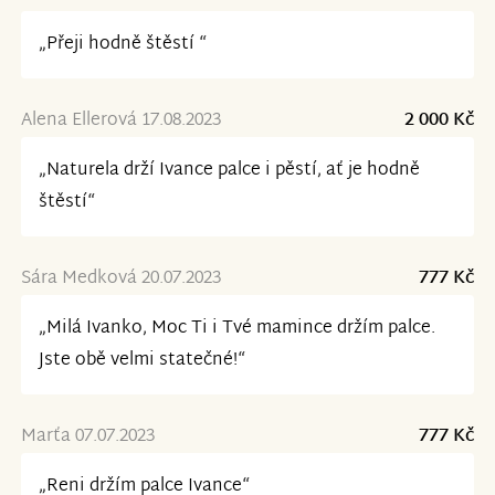
„Přeji hodně štěstí “
Alena Ellerová 17.08.2023
2 000 Kč
„Naturela drží Ivance palce i pěstí, ať je hodně
štěstí“
Sára Medková 20.07.2023
777 Kč
„Milá Ivanko, Moc Ti i Tvé mamince držím palce.
Jste obě velmi statečné!“
Marťa 07.07.2023
777 Kč
„Reni držím palce Ivance“