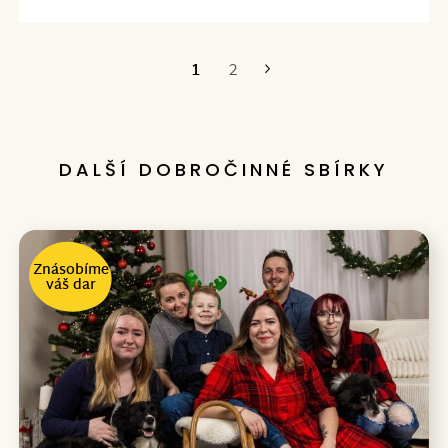
1
2
Poslední
DALŠÍ DOBROČINNÉ SBÍRKY
Znásobíme
váš dar