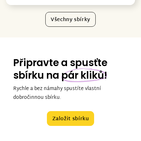
Všechny sbírky
Připravte a spusťte
sbírku na
pár kliků!
Rychle a bez námahy spustíte vlastní
dobročinnou sbírku.
Založit sbírku