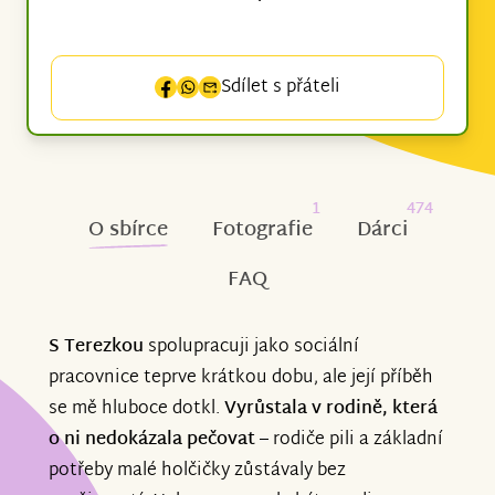
Sdílet s přáteli
1
474
O sbírce
Fotografie
Dárci
FAQ
S Terezkou
spolupracuji jako sociální
pracovnice teprve krátkou dobu, ale její příběh
se mě hluboce dotkl.
Vyrůstala v rodině, která
o ni nedokázala pečovat
– rodiče pili a základní
potřeby malé holčičky zůstávaly bez