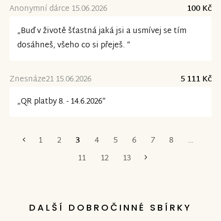
Anonymní dárce 15.06.2026
100 Kč
„Buď v životě šťastná jaká jsi a usmívej se tím
dosáhneš, všeho co si přeješ. “
Znesnáze21 15.06.2026
5 111 Kč
„QR platby 8. - 14.6.2026“
1
2
3
4
5
6
7
8
…
První
Poslední
11
12
13
DALŠÍ DOBROČINNÉ SBÍRKY