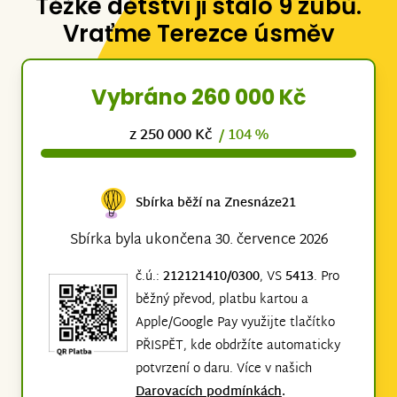
Těžké dětství ji stálo 9 zubů.
Vraťme Terezce úsměv
Vybráno 260 000 Kč
z 250 000 Kč
/ 104 %
Sbírka běží na Znesnáze21
Sbírka byla ukončena 30. července 2026
č.ú.:
212121410/0300
, VS
5413
. Pro
běžný převod, platbu kartou a
Apple/Google Pay využijte tlačítko
PŘISPĚT, kde obdržíte automaticky
potvrzení o daru. Více v našich
Darovacích podmínkách
.