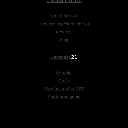
Zakládám sbírku
Časté dotazy
Tipy pro úspěšnou sbírku
Recenze
Blog
21
Znesnáze
Kontakt
O nás
Výroční zpráva 2025
Spolupracujeme