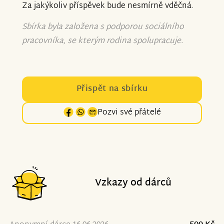
Za jakýkoliv příspěvek bude nesmírně vděčná.
Sbírka byla založena s podporou sociálního
pracovníka, se kterým rodina spolupracuje.
Přispět na sbírku
Pozvi své přátelé
Vzkazy od dárců