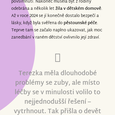
povšimnutí. Nakonec musela být z rodiny
odebrána a několik let
žila v dětském domově
.
Až v roce 2024 se jí konečně dostalo bezpečí a
lásky, když byla svěřena do
pěstounské péče
.
Teprve tam se začalo naplno ukazovat, jak moc
zanedbání v raném dětství ovlivnilo její zdraví.
Terezka měla dlouhodobé
problémy se zuby, ale místo
léčby se v minulosti volilo to
nejjednodušší řešení –
vytrhnout. Tak přišla o devět