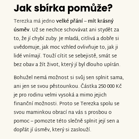
Jak sbírka pomůže?
Terezka má jedno
velké přání – mít krásný
úsměv
. Už se nechce schovávat ani stydět za
to, že jí chybí zuby. Je mladá, citlivá a dobře si
uvědomuje, jak moc vzhled ovlivňuje to, jak ji
lidé vnímají. Touží cítit se sebejistě, smát se
bez obav a žít život, který jí byl dlouho upírán.
Bohužel nemá možnost si svůj sen splnit sama,
ani jen se svou pěstounkou. Částka 250 000 Kč
je pro rodinu velmi vysoká a mimo jejich
finanční možnosti. Proto se Terezka spolu se
svou maminkou obrací na vás s prosbou o
pomoc – pomozte této slečně splnit její sen a
dopřát jí úsměv, který si zaslouží.