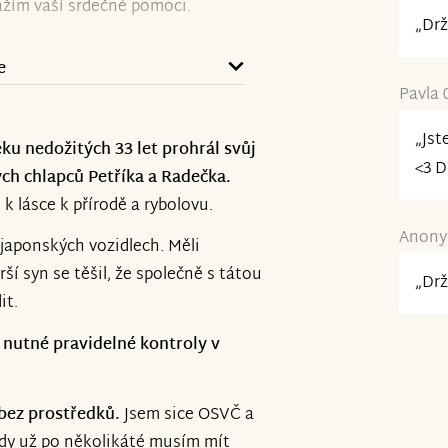
ážím vaší srdečné pomoci.
„Drž
eré si moc a moc vážím.
e
Pavla 
ch, kolik lásky a dobrých lidí s
„Jst
ku nedožitých 33 let prohrál svůj
<3 D
ých chlapců Petříka a Radečka.
 k lásce k přírodě a rybolovu.
Anonym
 japonských vozidlech. Měli
ší syn se těšil, že společně s tátou
„Drž
it.
 nutné pravidelné kontroly v
bez prostředků.
Jsem sice OSVČ a
lády už po několikáté musím mít