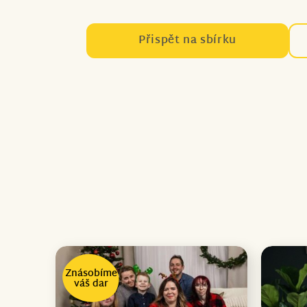
Přispět na sbírku
Znásobíme
váš dar