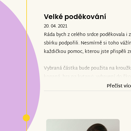
Velké poděkování
20. 04. 2021
Ráda bych z celého srdce poděkovala i z
sbírku podpořili. Nesmírně si toho váží
každičkou pomoc, kterou jste přispěli z
Vybraná částka bude použita na kroužky
kopaná, hra na kytaru), vybavení do škol
obuv, zajištění bydlení a chodu domácn
Přečíst víc
Jsem moc ráda za to, že existují mezi n
pravém místě.
Ještě jednou vám všem z celého srdce m