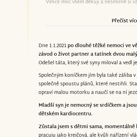
Velice moc všem děkuji a nesmírně si v
Jsem velice vděčná za každou pomoc, kt
Přečíst víc
Až mě příjemně překvapilo se slzami v očí
velikým srdcem mezi námi je.
Dne 1.1.2021
po dlouhé těžké nemoci ve vě
závod o život partner a tatínek dvou mal
Odešel táta, který své syny miloval a vedl je
Všem mockrát děkuji. Jste skvělí
Společným koníčkem jím byla také záliba v
společně spoustu plánů, které nestihli. Star
opraví malou motorku a naučí se na ní jezd
Mladší syn je nemocný se srdíčkem a jsou
dětském kardiocentru.
Zůstala jsem s dětmi sama, momentálně 
pracuju jako krejčová, ale kvůli nařízení v