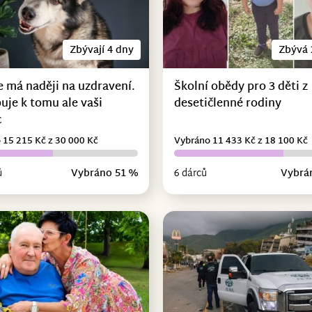
Zbývají 4 dny
Zbývá 
e má naději na uzdravení.
Školní obědy pro 3 děti z
uje k tomu ale vaši
desetičlenné rodiny
c
 15 215 Kč z 30 000 Kč
Vybráno 11 433 Kč z 18 100 Kč
ů
Vybráno 51 %
6 dárců
Vybrá