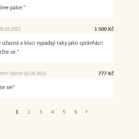
íme palce.“
05.03.2021
1 500 Kč
e úžasná a kluci vypadají taky jako správňáci!
ržte se.“
ní dárce 02.03.2021
777 Kč
te se!“
1
2
3
4
5
6
Poslední