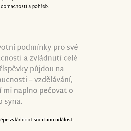
d domácnosti a pohřeb.
votní podmínky pro své
cnosti a zvládnutí celé
příspěvky půjdou na
doucnosti – vzdělávání,
í mi naplno pečovat o
 syna.
 lépe zvládnout smutnou událost.