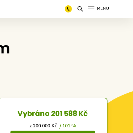
MENU
ám
Vybráno 201 588 Kč
z 200 000 Kč
/ 101 %