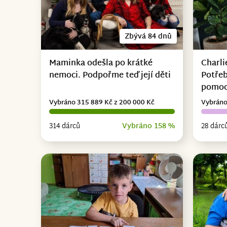
Zbývá 84 dnů
Maminka odešla po krátké
Charli
nemoci. Podpořme teď její děti
Potřeb
pomo
Vybráno 315 889 Kč z 200 000 Kč
Vybráno
314 dárců
Vybráno 158 %
28 dárc