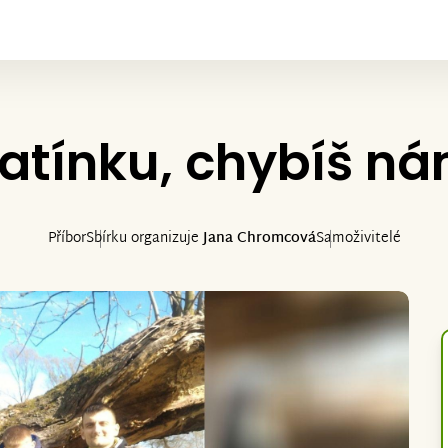
atínku, chybíš n
Příbor
Sbírku organizuje
Jana Chromcová
Samoživitelé