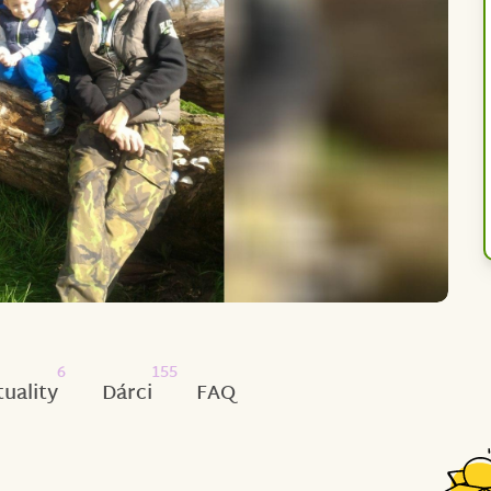
6
155
tuality
Dárci
FAQ