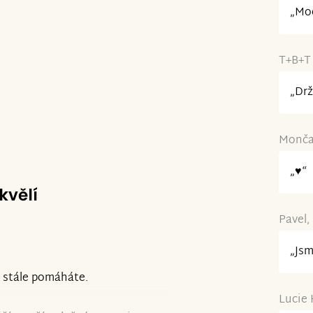
„Moc
T+B+T 
„Drž
Monča 
„♥“
kvělí
Pavel,
„Jsm
o stále pomáháte.
Lucie 