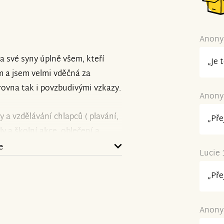
Anonym
a své syny úplně všem, kteří
„Je 
m a jsem velmi vděčná za
rovna tak i povzbudivými vzkazy.
Anonym
 a vzdělávání chlapců ( plavání,
„Pře
y a školní akce, oblečení a
osti.
e
Lucie 
ámi lidé s velikým srdcem na
„Pře
Anonym
oc a moc děkuji.