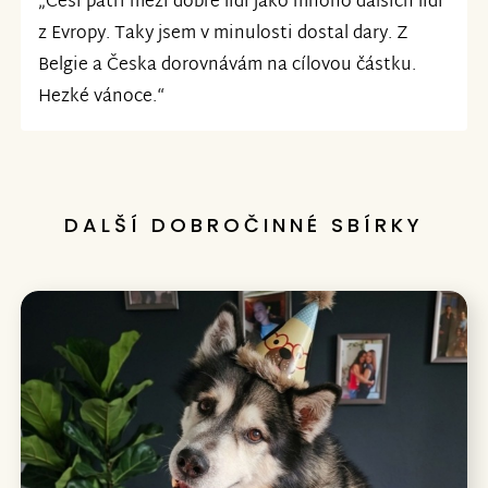
„Češi patří mezi dobré lidi jako mnoho dalších lidí
z Evropy. Taky jsem v minulosti dostal dary. Z
Belgie a Česka dorovnávám na cílovou částku.
Hezké vánoce.“
DALŠÍ DOBROČINNÉ SBÍRKY