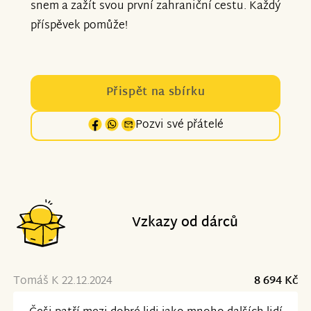
snem a zažít svou první zahraniční cestu. Každý
příspěvek pomůže!
Přispět na sbírku
Pozvi své přátelé
Vzkazy od dárců
Tomáš K 22.12.2024
8 694 Kč