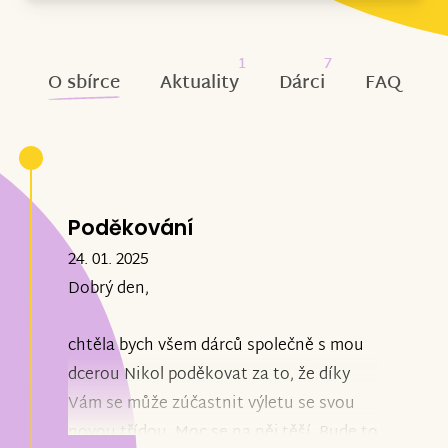
1
7
O sbírce
Aktuality
Dárci
FAQ
Poděkování
24. 01. 2025
Dobrý den,
chtěla bych všem dárců společně s mou
dcerou Nikol poděkovat za to, že díky
Vám se může zúčastnit výletu se svou
novou třídou. Moc se na něj těší. Bude to