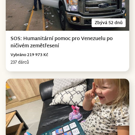
Zbývá 52 dnů
SOS: Humanitární pomoc pro Venezuelu po
ničivém zemětřesení
Vybráno 219 973 Kč
237 dárců