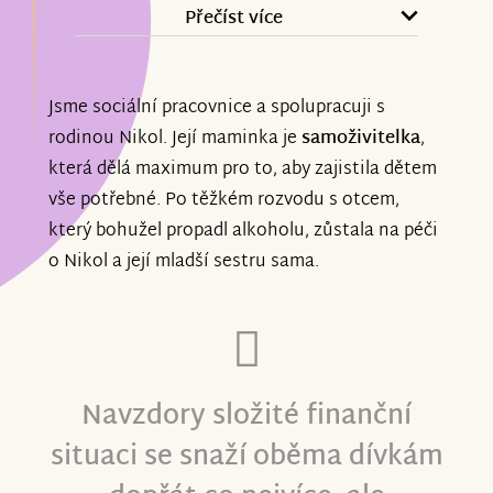
díky Vám pro ni vůbec první výlet v
Přečíst více
životě, kdy se dostane tak daleko. Je pro
ni velmi důležité, že teď má spoustu
Jsme sociální pracovnice a spolupracuji s
nových přátel a že díky Vám může s nimi
rodinou Nikol. Její maminka je
samoživitelka
,
společně vycestovat a posílit tak nová
která dělá maximum pro to, aby zajistila dětem
přátelství. Jsme obě vděčné za tuto
vše potřebné. Po těžkém rozvodu s otcem,
nadaci a za dárce, kteří v dnešní nelehké
který bohužel propadl alkoholu, zůstala na péči
době přispěli. Moc všem z celého srdce
o Nikol a její mladší sestru sama.
děkujeme.
Navzdory složité finanční
situaci se snaží oběma dívkám