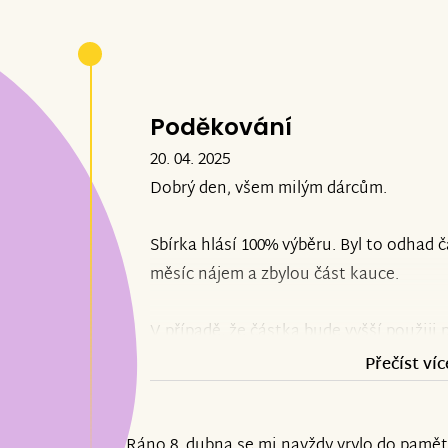
Poděkování
20. 04. 2025
Dobrý den, všem milým dárcům.
Sbírka hlásí 100% výběru. Byl to odhad č
měsíc nájem a zbylou část kauce.
V případě, že částka bude vyšší použiji
skupinku pro Anabellku, abych si mohla
Přečíst víc
úvazek a tak předejít starostem s další
bývalou majitelku bytu, kde se tragédie
Ráno 8. dubna se mi navždy vrylo do paměti