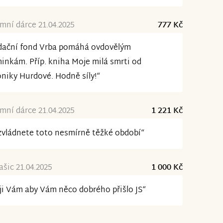
ní dárce 21.04.2025
777 Kč
dační fond Vrba pomáhá ovdovělým
nkám. Příp. kniha Moje milá smrti od
niky Hurdové. Hodně síly!“
ní dárce 21.04.2025
1 221 Kč
zvládnete toto nesmírně těžké období“
rašic 21.04.2025
1 000 Kč
ji Vám aby Vám něco dobrého přišlo JS“