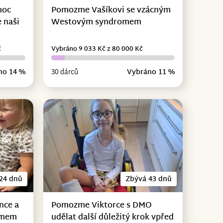
moc
Pomozme Vašíkovi se vzácným
 naši
Westovým syndromem
č
Vybráno 9 033 Kč z 80 000 Kč
no 14 %
30 dárců
Vybráno 11 %
24 dnů
Zbývá 43 dnů
nce a
Pomozme Viktorce s DMO
omem
udělat další důležitý krok vpřed