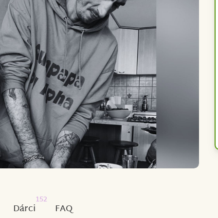
152
Dárci
FAQ