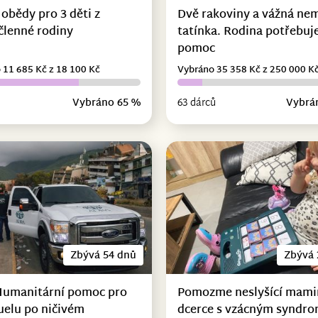
 obědy pro 3 děti z
Dvě rakoviny a vážná ne
členné rodiny
tatínka. Rodina potřebuje
pomoc
 11 685 Kč z 18 100 Kč
Vybráno 35 358 Kč z 250 000 K
Vybráno 65 %
63 dárců
Vybrá
Zbývá 54 dnů
Zbývá 
Humanitární pomoc pro
Pomozme neslyšící mami
uelu po ničivém
dcerce s vzácným syndr