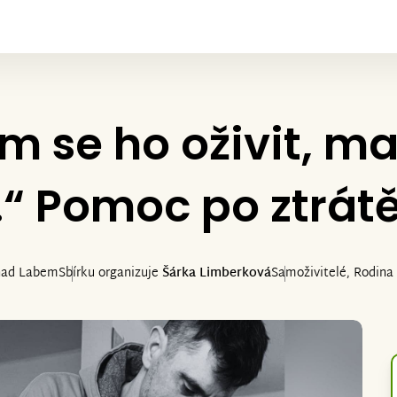
em se ho oživit, m
.“ Pomoc po ztrátě
nad Labem
Sbírku organizuje
Šárka Limberková
Samoživitelé, Rodina 