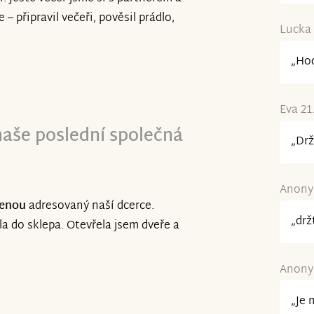
ještě něco doplácet. Vše je
– připravil večeři, pověsil prádlo,
 není možné stabilizovat a
Lucka 
„Hod
éhle těžké chvíli, která nás
 po materiální stránce, ale
Eva 21
naše poslední společná
„Drž
Anonym
čenou
adresovaný naší dcerce.
„drž
la do sklepa. Otevřela jsem dveře a
Anonym
„Je 