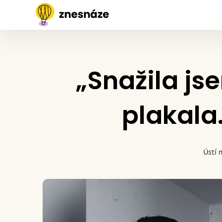
„Snažila js
plakala
Ústí 