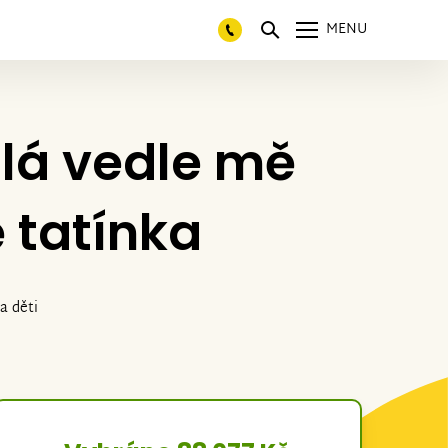
MENU
alá vedle mě
 tatínka
a děti