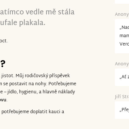
 zatímco vedle mě stála
Anonym
ufale plakala.
„Na
mami
oct.
Vero
e?
Anonym
 jistot. Můj rodičovský příspěvek
„Ať 
ím se postavit na nohy. Potřebujeme
– jídlo, hygienu, a hlavně náklady
Jiří St
ovu
.
„Pře
le potřebujeme doplatit kauci a