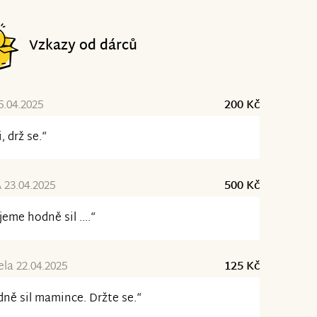
Vzkazy od dárců
.04.2025
200 Kč
i, drž se.“
23.04.2025
500 Kč
jeme hodně sil ....“
la 22.04.2025
125 Kč
ně sil mamince. Držte se.“