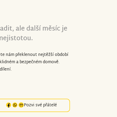
adit, ale další měsíc je
nejistotou.
ete nám překlenout nejtěžší období
 v klidném a bezpečném domově.
ílení.
Pozvi své přátelé