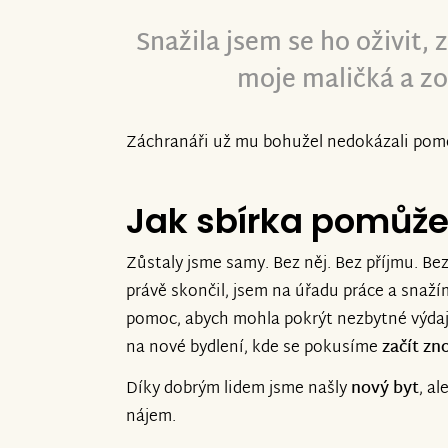
Snažila jsem se ho oživit,
moje maličká a zo
Záchranáři už mu bohužel nedokázali pom
Jak sbírka pomůž
Zůstaly jsme samy. Bez něj. Bez příjmu. Bez
právě skončil, jsem na úřadu práce a snaž
pomoc, abych mohla pokrýt nezbytné výdaje 
na nové bydlení, kde se pokusíme
začít zn
Díky dobrým lidem jsme našly
nový byt
, a
nájem.