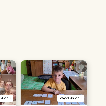
54 dnů
Zbývá 42 dnů