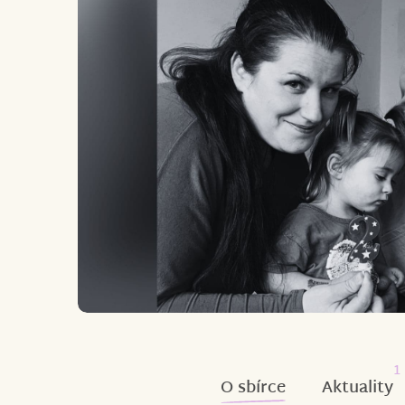
1
O sbírce
Aktuality