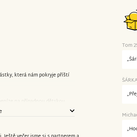
Tom 25
„Šár
ástky, která nám pokryje příští
ŠÁRKA 
„Pře
 peníze na případnou dětskou
 najít práci aspoň na zkrácený
e
Michae
mi měsíci. Dále pak zřejmě pro
 odehrála to též není příjemná
„Hod
. Ještě večer jsme si s partnerem a