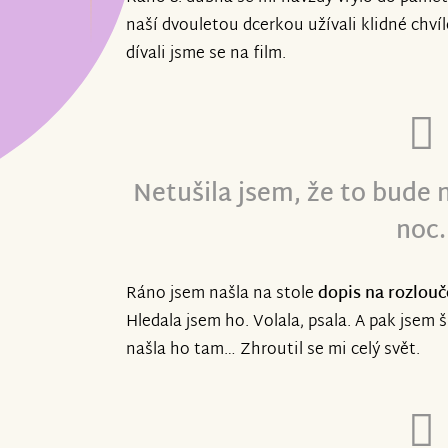
situace a pravděpodobně budeme muset 
naší dvouletou dcerkou užívali klidné chvíle 
stále v řešení, jelikož můj stav bohužel
dívali jsme se na film.
jednat.
S Anabellkou moc děkujeme za pomoc v t
bude provázet ještě hodně dlouho, nejen
obzvlášť po té citové 🥺
Netušila jsem, že to bude 
noc.
Ráno jsem našla na stole
dopis na rozlou
Hledala jsem ho. Volala, psala. A pak jsem š
našla ho tam… Zhroutil se mi celý svět.