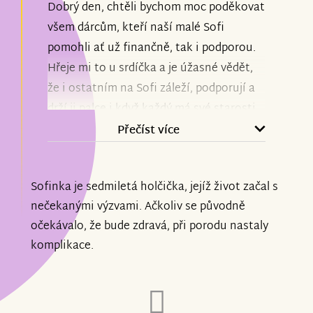
Dobrý den, chtěli bychom moc poděkovat
všem dárcům, kteří naší malé Sofi
pomohli ať už finančně, tak i podporou.
Hřeje mi to u srdíčka a je úžasné vědět,
že i ostatním na Sofi záleží, podporují a
drží ji palce i když každý má své starosti.
Děkuji že srdce všem. Moc si toho
Přečíst více
vážíme.
Sofinka je sedmiletá holčička, jejíž život začal s
Do nového roku by jsme chtěli Vám
nečekanými výzvami. Ačkoliv se původně
všem popřát to nejdůležitější - hodně
očekávalo, že bude zdravá, při porodu nastaly
zdraví🍀, lásky a mnoho úspěchů jak v
komplikace.
osobním životě, tak i v tom pracovním.
Děkujeme