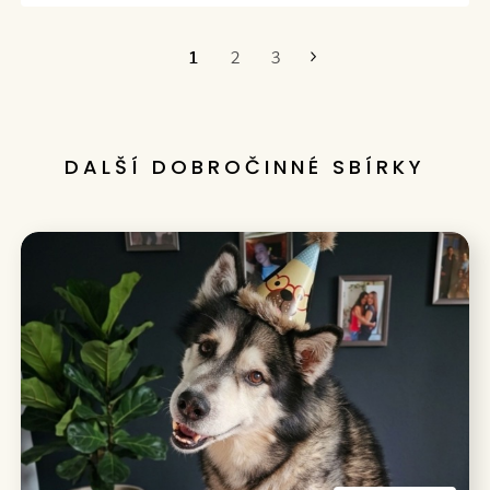
1
2
3
Poslední
DALŠÍ DOBROČINNÉ SBÍRKY