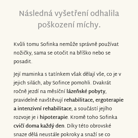
S pozdravem Zahořovi ❤️
Následná vyšetření odhalila
poškození míchy
.
Kvůli tomu Sofinka nemůže správně používat
nožičky, sama se otočit na bříško nebo se
posadit.
Její maminka s tatínkem však dělají vše, co je v
jejich silách, aby Sofince pomohli. Dvakrát
ročně jezdí na měsíční
lázeňské pobyty
,
pravidelně navštěvují
rehabilitace, ergoterapie
a intenzivní rehabilitace
, a součástí jejího
rozvoje je i
hipoterapie
. Kromě toho Sofinka
cvičí doma každý den
. Díky této obrovské
snaze dělá neustále pokroky a snaží se co