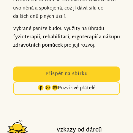
Po každém cvičení se Sofinka cítí celkově více
uvolněná a spokojená, což jí dává sílu do
dalších dnů plných úsilí.
Vybrané peníze budou využity na úhradu
fyzioterapií, rehabilitací, ergoterapií a nákupu
zdravotních pomůcek
pro její rozvoj.
Přispět na sbírku
Pozvi své přátelé
Vzkazy od dárců