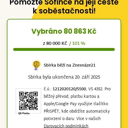
Pomozte Sofince na její cestě
k soběstačnosti!
Vybráno 80 863 Kč
z 80 000 Kč
/ 101 %
Sbírka běží na Znesnáze21
Sbírka byla ukončena 20. září 2025
č.ú.:
1212020120/5500
, VS 4352. Pro
běžný převod, platbu kartou a
Apple/Google Pay využijte tlačítko
PŘISPĚT, kde obdržíte automaticky
potvrzení o daru. Více v našich
Darovacích podmínkách
.