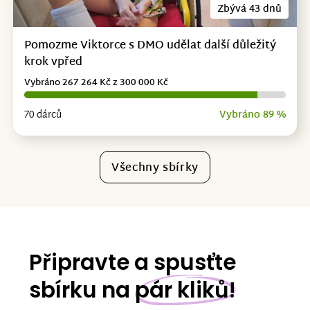
Zbývá 43 dnů
Pomozme Viktorce s DMO udělat další důležitý
krok vpřed
Vybráno 267 264 Kč z 300 000 Kč
70 dárců
Vybráno 89 %
Všechny sbírky
Připravte a spusťte
sbírku na
pár kliků!