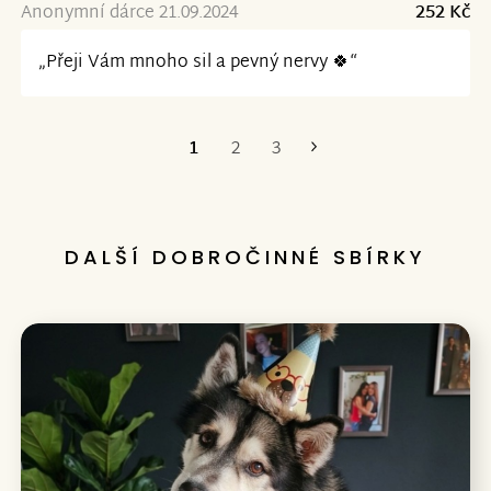
Anonymní dárce 21.09.2024
252 Kč
„Přeji Vám mnoho sil a pevný nervy 🍀“
1
2
3
Poslední
DALŠÍ DOBROČINNÉ SBÍRKY