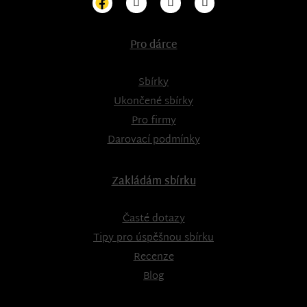
Pro dárce
Sbírky
Ukončené sbírky
Pro firmy
Darovací podmínky
Zakládám sbírku
Časté dotazy
Tipy pro úspěšnou sbírku
Recenze
Blog