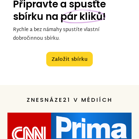
Připravte a spusťte
sbírku na
pár kliků!
Rychle a bez námahy spustíte vlastní
dobročinnou sbírku.
Založit sbírku
ZNESNÁZE21 V MÉDIÍCH