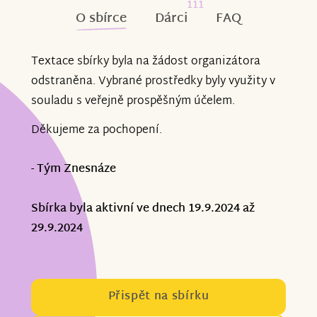
111
O sbírce
Dárci
FAQ
Textace sbírky byla na žádost organizátora
odstraněna. Vybrané prostředky byly využity v
souladu s veřejně prospěšným účelem.
Děkujeme za pochopení.
- Tým Znesnáze
Sbírka byla aktivní ve dnech 19.9.2024 až
29.9.2024
Přispět na sbírku