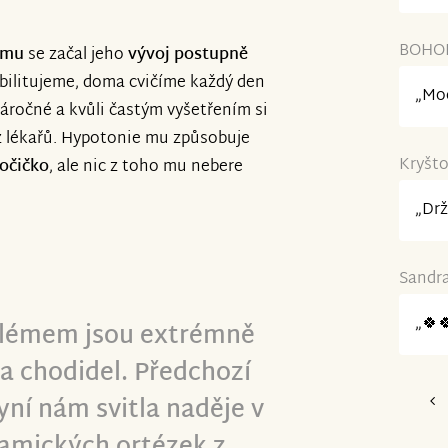
BOHOL
omu
se začal jeho
vývoj postupně
abilitujeme, doma cvičíme každý den
„Moc
áročné a kvůli častým vyšetřením si
z lékařů. Hypotonie mu způsobuje
Kryšto
 očičko
, ale nic z toho mu nebere
„Drž
Sandra
„🍀
blémem jsou extrémně
a chodidel. Předchozí
yní nám svitla naděje v
amických ortézek z