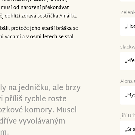
vednutí a upravování a další
e musí
od narození překonávat
Zelenk
j dohlíží zdravá sestřička Amálka.
„Hod
báli
, protože
jeho starší bráška
se
mi vadami a
v osmi letech se stal
slackw
„Pře
Alena 
ly na jedničku, ale brzy
„Mys
 příliš rychle roste
ozkové komory. Musel
Jiří U
í dříve vyvolávaným
„Sna
em.