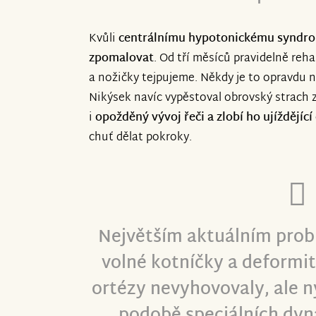
Kvůli
centrálnímu hypotonickému syndr
zpomalovat
. Od tří měsíců pravidelně reh
a nožičky tejpujeme. Někdy je to opravdu n
Nikýsek navíc vypěstoval obrovský strach 
i
opožděný vývoj řeči a zlobí ho ujíždějící
chuť dělat pokroky.
Největším aktuálním pro
volné kotníčky a deformit
ortézy nevyhovovaly, ale n
podobě speciálních dyn