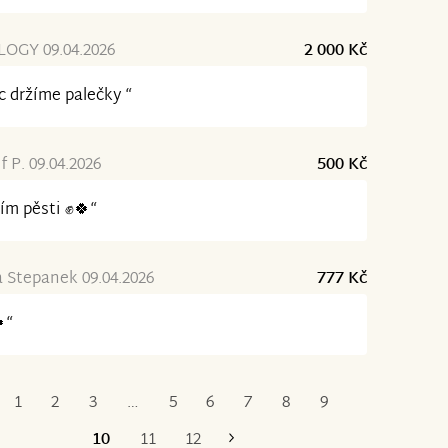
OGY 09.04.2026
2 000 Kč
 držíme palečky “
f P. 09.04.2026
500 Kč
ím pěsti ✊🍀“
 Stepanek 09.04.2026
777 Kč
“
1
2
3
…
5
6
7
8
9
První
Poslední
10
11
12