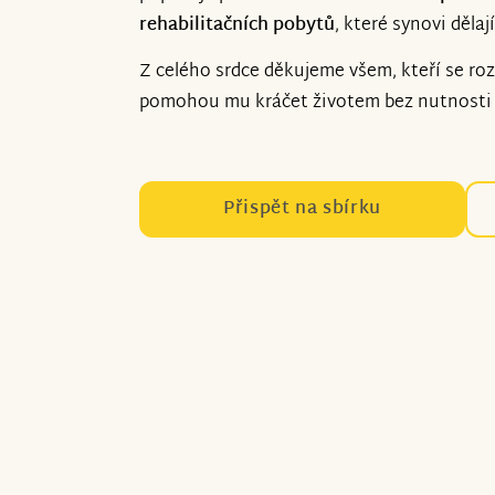
rehabilitačních pobytů
, které synovi dělaj
Z celého srdce děkujeme všem, kteří se r
pomohou mu kráčet životem bez nutnosti 
Přispět na sbírku