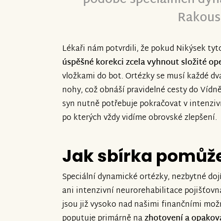
Rakous
Lékaři nám potvrdili, že pokud Nikýsek ty
úspěšné korekci zcela vyhnout složité op
vložkami do bot. Ortézky se musí každé dv
nohy, což obnáší pravidelné cesty do Vídn
syn nutně potřebuje pokračovat v intenziv
po kterých vždy vidíme obrovské zlepšení.
Jak sbírka pomůž
Speciální dynamické ortézky, nezbytné do
ani intenzivní neurorehabilitace pojišťovn
jsou již vysoko nad našimi finančními mo
poputuje primárně na
zhotovení a opakov