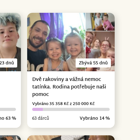
23 dnů
Zbývá 55 dnů
Dvě rakoviny a vážná nemoc
tatínka. Rodina potřebuje naši
pomoc
Vybráno 35 358 Kč z 250 000 Kč
no 63 %
63 dárců
Vybráno 14 %