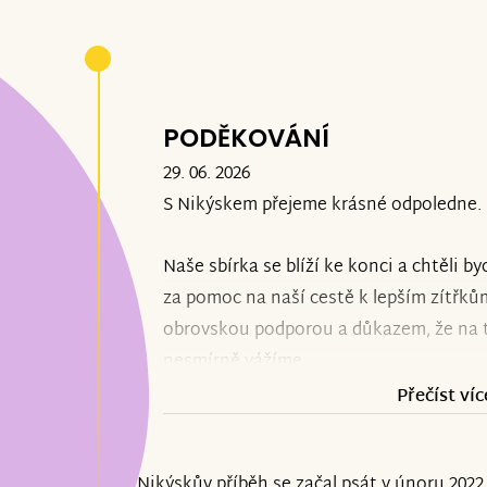
PODĚKOVÁNÍ
29. 06. 2026
S Nikýskem přejeme krásné odpoledne.
Naše sbírka se blíží ke konci a chtěl
za pomoc na naší cestě k lepším zítřkům
obrovskou podporou a důkazem, že na t
nesmírně vážíme.
Přečíst víc
Aktuálně může Nikýsek úspěšně pokrač
neurorehabilitacích a máme za sebou ce
Nikýskův příběh se začal psát v únoru 2022