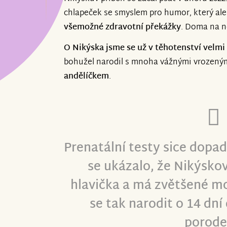
zaměření ortézek a bude následovat vyz
chlapeček se smyslem pro humor, který al
procesy.
všemožné zdravotní překážky
. Doma na ně
Děkujeme, že jste součástí naší cesty.
O Nikýska jsme se už v těhotenství velmi 
bohužel narodil s mnoha vážnými vrozený
andělíčkem
.
Prenatální testy sice dopad
se ukázalo, že Nikýskovi
hlavička a má zvětšené m
se tak narodit o 14 dn
porod