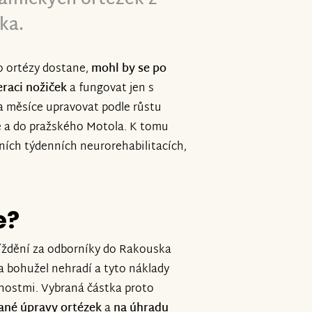
ka.
to ortézy dostane,
mohl by se po
eraci nožiček
a fungovat jen s
a měsíce upravovat podle růstu
ě a do pražského Motola. K tomu
ních týdenních neurorehabilitacích,
e?
jíždění za odborníky do Rakouska
a bohužel nehradí a tyto náklady
žnostmi. Vybraná částka proto
ané úpravy ortézek
a
na úhradu