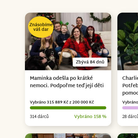
Znásobíme
váš dar
Zbývá 84 dnů
Maminka odešla po krátké
Charli
nemoci. Podpořme teď její děti
Potřeb
pomo
Vybráno 315 889 Kč z 200 000 Kč
Vybráno
314 dárců
Vybráno 158 %
28 dárc