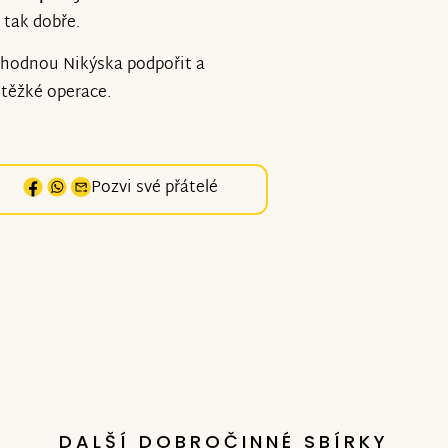
í tak dobře.
ozhodnou Nikýska podpořit a
těžké operace.
Pozvi své přátelé
DALŠÍ DOBROČINNÉ SBÍRKY