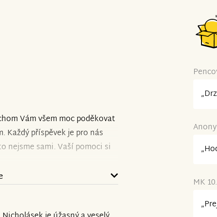
Pencov
„Drz
i bychom Vám všem moc poděkovat
Anonym
. Každý příspěvek je pro nás
o nejsme sami. Vaší pomoci si
„Hod
e
MK 10.
ovat v intenzivních
stu do Vídně, kde se podařilo
„Pre
. Nicholásek je úžasný a veselý