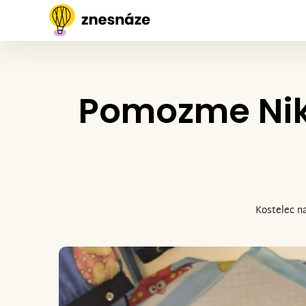
Pomozme Niký
Kostelec n