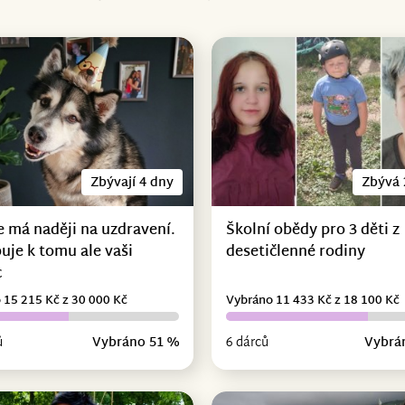
Zbývají 4 dny
Zbývá 
e má naději na uzdravení.
Školní obědy pro 3 děti z
uje k tomu ale vaši
desetičlenné rodiny
c
 15 215 Kč z 30 000 Kč
Vybráno 11 433 Kč z 18 100 Kč
ů
Vybráno 51 %
6 dárců
Vybrá