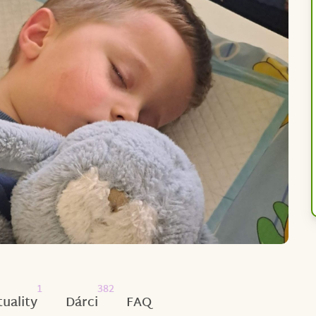
1
382
tuality
Dárci
FAQ