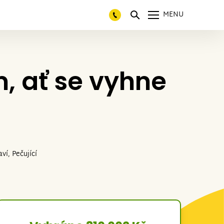
MENU
, ať se vyhne
ví, Pečující