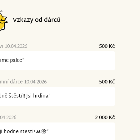
Vzkazy od dárců
i 10.04.2026
500 Kč
ime palce“
ní dárce 10.04.2026
500 Kč
ně štěstí!! Jsi hrdina“
04.2026
2 000 Kč
ji hodne stesti! 🙏🏼“