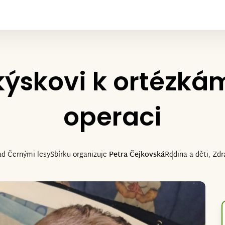
skovi k ortézkám
operaci
ad Černými lesy
Sbírku organizuje
Petra Čejkovská
Rodina a děti, Zdra