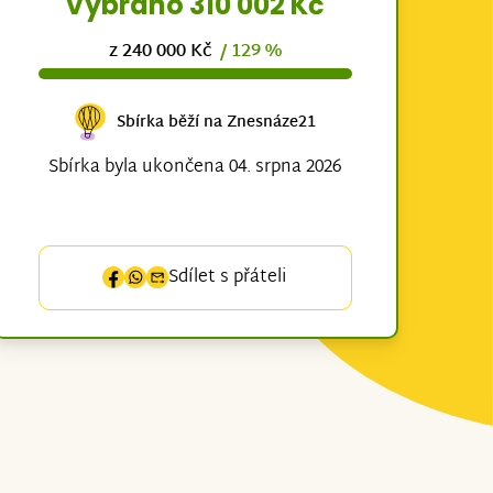
Vybráno 310 002 Kč
z 240 000 Kč
/ 129 %
Sbírka běží na Znesnáze21
Sbírka byla ukončena 04. srpna 2026
Sdílet s přáteli