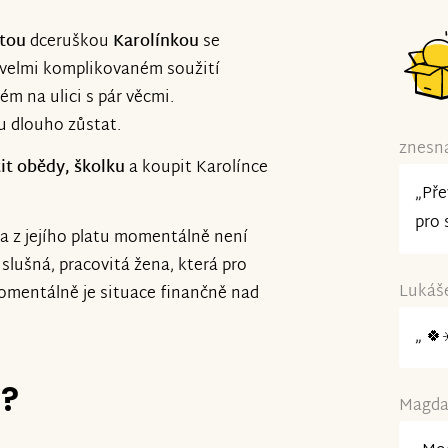
etou
dceruškou
Karolínkou
se
o velmi komplikovaném soužití
m na ulici s pár věcmi.
u dlouho zůstat.
znesná
tit obědy, školku
a koupit Karolínce
„Pře
pro 
 a z jejího platu momentálně není
slušná, pracovitá žena, která pro
Lukáše
momentálně je situace finančně nad
„ 🍀
e?
Magda