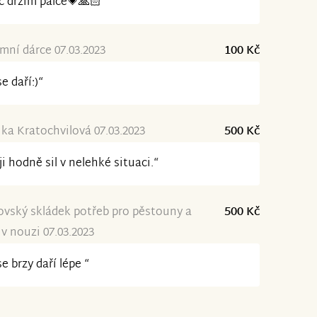
 držím palce💗🙏🏻“
ní dárce 07.03.2023
100 Kč
se daří:)“
ka Kratochvilová 07.03.2023
500 Kč
ji hodně sil v nelehké situaci.“
vský skládek potřeb pro pěstouny a
500 Kč
v nouzi 07.03.2023
se brzy daří lépe “