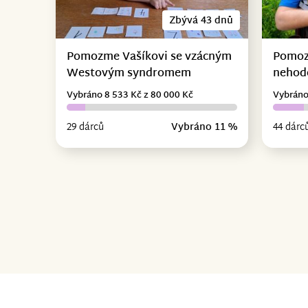
Zbývá 43 dnů
Pomozme Vašíkovi se vzácným
Pomoz
Westovým syndromem
nehodě
Vybráno 8 533 Kč z 80 000 Kč
Vybráno
29 dárců
Vybráno 11 %
44 dárc