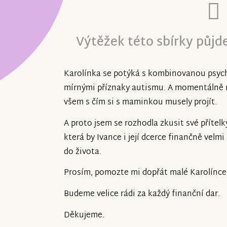
Výtěžek této sbírky půjd
Karolínka se potýká s kombinovanou psychi
mírnými příznaky autismu. A momentálně m
všem s čím si s maminkou musely projít.
A proto jsem se rozhodla zkusit své přítelk
která by Ivance i její dcerce finančně velmi
do života.
Prosím, pomozte mi dopřát malé Karolínce
Budeme velice rádi za každý finanční dar.
Děkujeme.