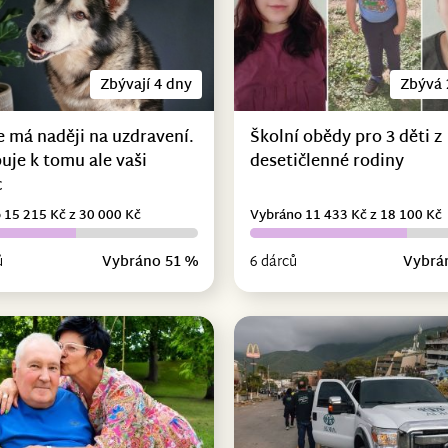
Zbývají 4 dny
Zbývá 
e má naději na uzdravení.
Školní obědy pro 3 děti z
uje k tomu ale vaši
desetičlenné rodiny
c
 15 215 Kč z 30 000 Kč
Vybráno 11 433 Kč z 18 100 Kč
ů
Vybráno 51 %
6 dárců
Vybrá