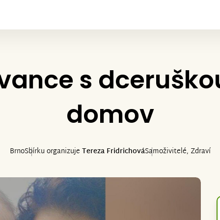
ance s dceruškou
domov
Brno
Sbírku organizuje
Tereza Fridrichová
Samoživitelé, Zdraví