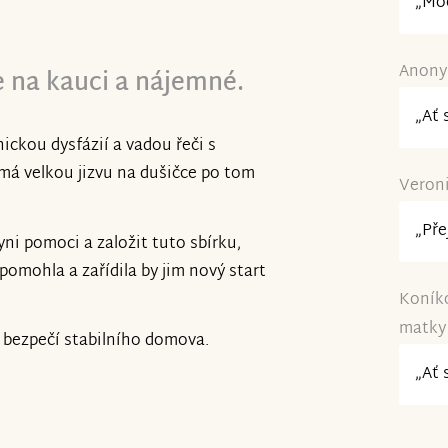
„Moc
Anonym
e na kauci a nájemné.
„Ať 
ckou dysfázií a vadou řeči s
á velkou jizvu na dušičce po tom
Veroni
„Pře
yni pomoci a založit tuto sbírku,
 pomohla a zařídila by jim nový start
Koníko
matky 
 bezpečí stabilního domova.
„Ať 