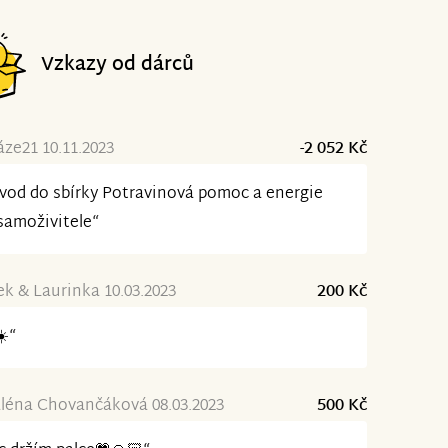
Vzkazy od dárců
ze21 10.11.2023
-2 052 Kč
vod do sbírky Potravinová pomoc a energie
samoživitele“
k & Laurinka 10.03.2023
200 Kč
☀️“
léna Chovančáková 08.03.2023
500 Kč