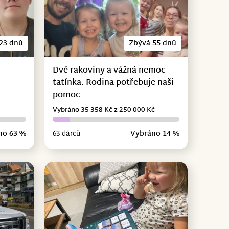
23 dnů
Zbývá 55 dnů
Dvě rakoviny a vážná nemoc
tatínka. Rodina potřebuje naši
pomoc
Vybráno 35 358 Kč z 250 000 Kč
no 63 %
63 dárců
Vybráno 14 %