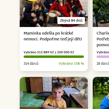
Zbývá 84 dnů
Maminka odešla po krátké
Charli
nemoci. Podpořme teď její děti
Potřeb
pomo
Vybráno 315 889 Kč z 200 000 Kč
Vybráno
314 dárců
Vybráno 158 %
28 dárc