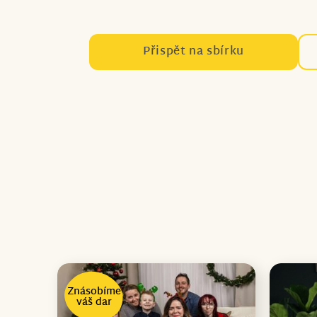
Přispět na sbírku
Znásobíme
váš dar