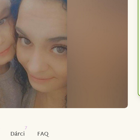
3
7
Dárci
FAQ