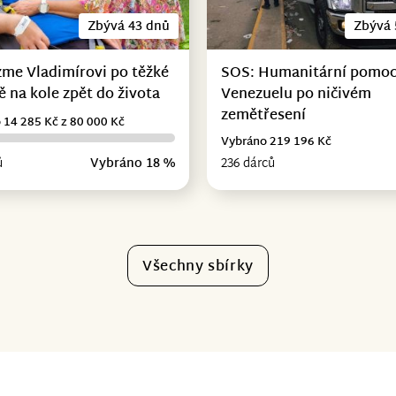
Zbývá 43 dnů
Zbývá 
me Vladimírovi po těžké
SOS: Humanitární pomoc
 na kole zpět do života
Venezuelu po ničivém
zemětřesení
 14 285 Kč z 80 000 Kč
Vybráno 219 196 Kč
ů
Vybráno 18 %
236 dárců
Všechny sbírky