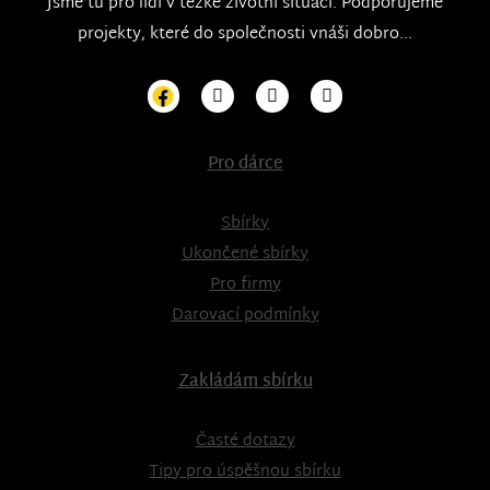
Jsme tu pro lidi v těžké životní situaci. Podporujeme
projekty, které do společnosti vnáši dobro...
Pro dárce
Sbírky
Ukončené sbírky
Pro firmy
Darovací podmínky
Zakládám sbírku
Časté dotazy
Tipy pro úspěšnou sbírku