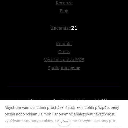
Recenze
Blog
21
Znesnáze
Kontakt
O nás
Výroční zpráva 2025
Spolupracujeme
Copyright © Znesnáze21 2023
Tento web běží na
Abychom vám usnadnili procházení stránek, nabídli přizpůsobený
solidpixels.
obsah nebo reklamu a mohli anonymně analyzovat návštěvnost,
využíváme soubory cookies, které sdílíme se svými partnery pro
více
sociální média, inzerci a analýzu. Jejich nastavení upravíte odkazem