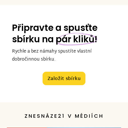
Připravte a spusťte
sbírku na
pár kliků!
Rychle a bez námahy spustíte vlastní
dobročinnou sbírku.
Založit sbírku
ZNESNÁZE21 V MÉDIÍCH