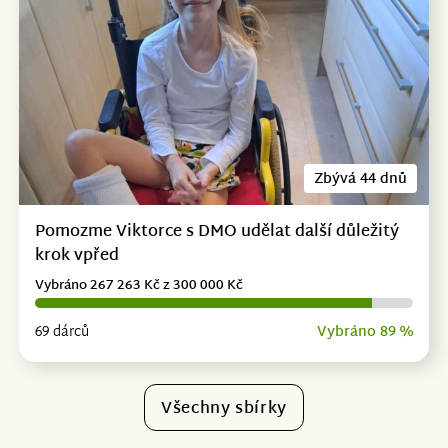
Zbývá 44 dnů
Pomozme Viktorce s DMO udělat další důležitý
krok vpřed
Vybráno 267 263 Kč z 300 000 Kč
69 dárců
Vybráno 89 %
Všechny sbírky