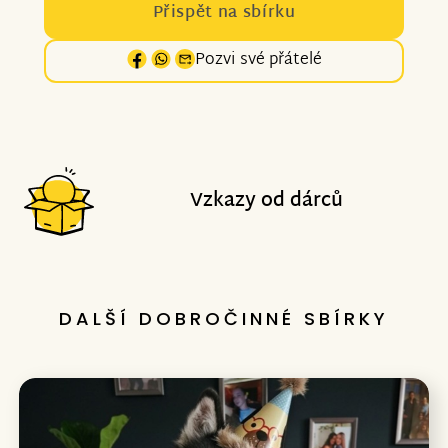
Přispět na sbírku
Pozvi své přátelé
Vzkazy od dárců
DALŠÍ DOBROČINNÉ SBÍRKY