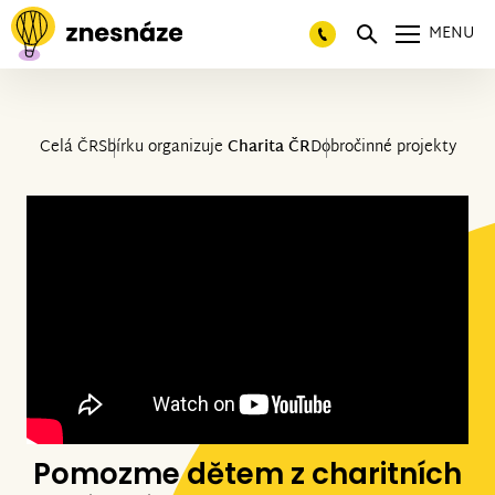
MENU
Celá ČR
Sbírku organizuje
Charita ČR
Dobročinné projekty
Pomozme dětem z charitních