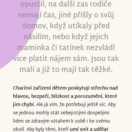
opusti
l, na další zas
rodiče
nemají čas
, jiné
přišly o svůj
domov
, když
utíkaly před
násilím
, nebo když jejich
maminka či tatínek nezvládl
více
platit nájem sám
. Jsou tak
malí a již to mají tak těžké.
Charitní zařízení dětem poskytují střechu nad
hlavou, bezpečí, blízkost a porozumění, které
jim chybí
. Ale já vím, že potřebují ještě víc. Aby
se jednou mohly stát sebejistými dospelými
lidmi se zdravým vztahem k sobě i ke svému
okolí. Aby byly těmi, kteří
umí snít a udělat