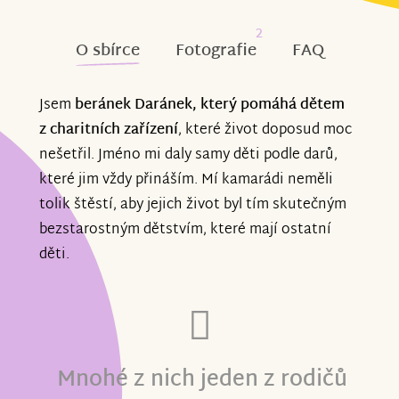
2
O sbírce
Fotografie
FAQ
Jsem
beránek Daránek, který pomáhá dětem
z charitních zařízení
, které život doposud moc
nešetřil. Jméno mi daly samy děti podle darů,
které jim vždy přináším. Mí kamarádi neměli
tolik štěstí, aby jejich život byl tím skutečným
bezstarostným dětstvím, které mají ostatní
děti.
Mnohé z nich jeden z rodičů