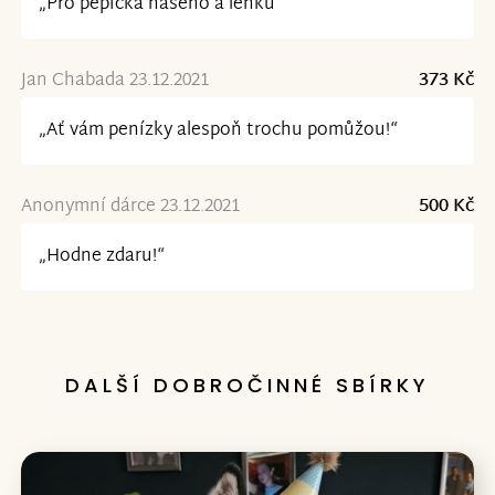
„Pro pepicka naseho a lenku“
Jan Chabada 23.12.2021
373 Kč
„Ať vám penízky alespoň trochu pomůžou!“
Anonymní dárce 23.12.2021
500 Kč
„Hodne zdaru!“
DALŠÍ DOBROČINNÉ SBÍRKY