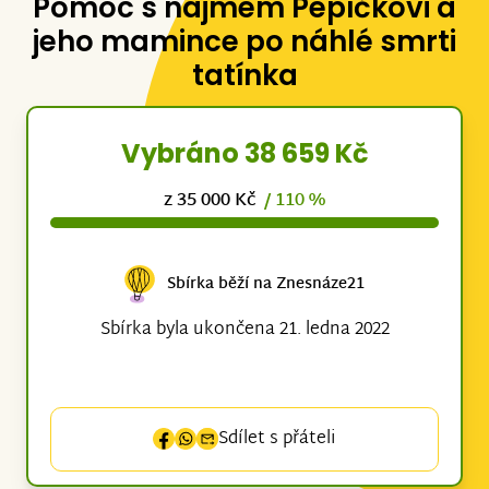
Pomoc s nájmem Pepíčkovi a
jeho mamince po náhlé smrti
tatínka
Vybráno 38 659 Kč
z 35 000 Kč
/ 110 %
Sbírka běží na Znesnáze21
Sbírka byla ukončena 21. ledna 2022
Sdílet s přáteli