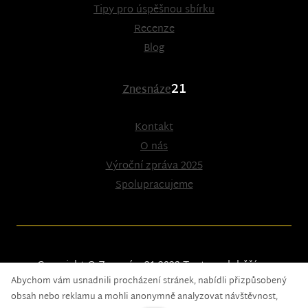
Tipy pro úspěšnou sbírku
Recenze
Blog
21
Znesnáze
Kontakt
O nás
Výroční zpráva 2025
Spolupracujeme
Copyright © Znesnáze21 2023
Tento web běží na
Abychom vám usnadnili procházení stránek, nabídli přizpůsobený
solidpixels.
obsah nebo reklamu a mohli anonymně analyzovat návštěvnost,