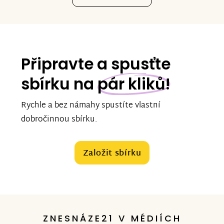
Připravte a spusťte
sbírku na
pár kliků!
Rychle a bez námahy spustíte vlastní
dobročinnou sbírku.
Založit sbírku
ZNESNÁZE21 V MÉDIÍCH