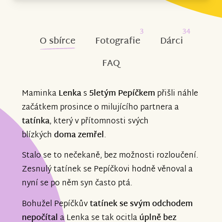
3
34
O sbírce
Fotografie
Dárci
FAQ
Maminka
Lenka
s
5letým Pepíčkem
přišli náhle
začátkem prosince o milujícího partnera a
tatínka
, který v přítomnosti svých
blízkých
doma zemřel
.
Stalo se to nečekaně, bez možnosti rozloučení.
Zesnulý tatínek se Pepíčkovi hodně věnoval a
nyní se po něm syn často ptá.
Bohužel Pepíčkův
tatínek se svým odchodem
nepočítal
a Lenka se tak ocitla
úplně bez