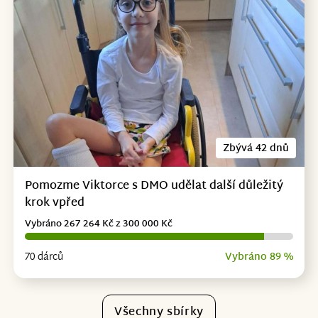
Zbývá 42 dnů
Pomozme Viktorce s DMO udělat další důležitý
krok vpřed
Vybráno 267 264 Kč z 300 000 Kč
70 dárců
Vybráno 89 %
Všechny sbírky