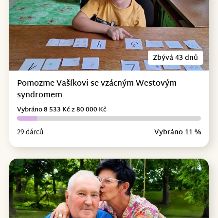
Zbývá 43 dnů
Pomozme Vašíkovi se vzácným Westovým
syndromem
Vybráno 8 533 Kč z 80 000 Kč
29 dárců
Vybráno 11 %