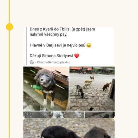
• bylo provedeno 28 kastrací
• zachránili jsme 10 psů, které se z ulice
podařilo vzít do dočasné péče do jejich
zotavení
• plně jsme vyléčili 25 psů (s potřebou
podstoupit operaci, vyléčit infekci,
parazity, viry, nádory, …)
Díky nám byli podpořeni místní
dobrovolníci v jejich snaze o záchranu
psích životů.
Někteří psi díky tomu našli trvalý domov.