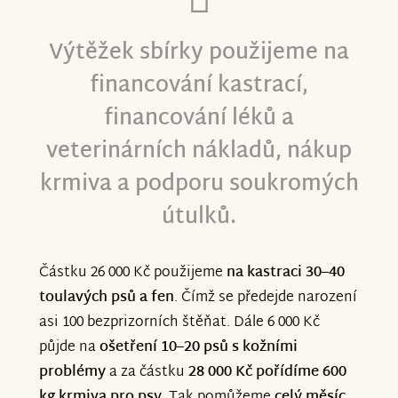
Výtěžek sbírky použijeme na
financování kastrací,
financování léků a
veterinárních nákladů, nákup
krmiva a podporu soukromých
útulků.
Částku 26 000 Kč použijeme
na kastraci 30
–
40
toulavých psů a fen
. Čímž se předejde narození
asi 100 bezprizorních štěňat. Dále 6 000 Kč
půjde na
ošetření 10–20 psů s kožními
problémy
a za částku
28 000 Kč pořídíme 600
kg krmiva pro psy
. Tak pomůžeme
celý měsíc