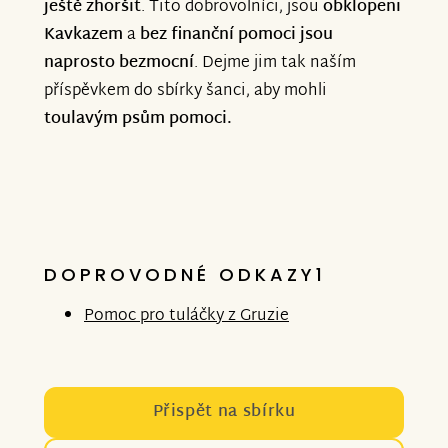
ještě zhoršit
. Tito dobrovolníci, jsou
obklopeni
Kavkazem
a
bez finanční pomoci jsou
naprosto bezmocní
. Dejme jim tak naším
příspěvkem do sbírky šanci, aby mohli
toulavým psům pomoci.
DOPROVODNÉ ODKAZY1
Pomoc pro tuláčky z Gruzie
Přispět na sbírku