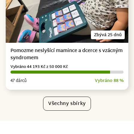
Zbývá 25 dnů
Pomozme neslyšící mamince a dcerce s vzácným
syndromem
Vybráno 44 193 Kč z 50 000 Kč
47 dárců
Vybráno 88 %
Všechny sbírky