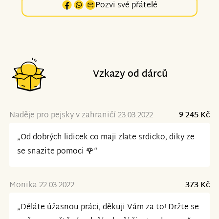
Pozvi své přátelé
Vzkazy od dárců
Naděje pro pejsky v zahraničí 23.03.2022
9 245 Kč
„Od dobrých lidicek co maji zlate srdicko, diky ze
se snazite pomoci 🌹“
Monika 22.03.2022
373 Kč
„Děláte úžasnou práci, děkuji Vám za to! Držte se