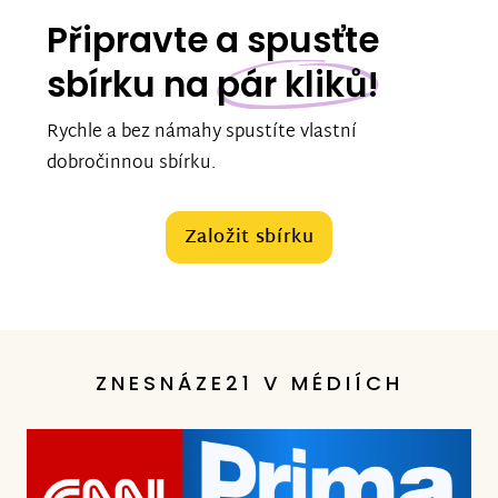
Připravte a spusťte
sbírku na
pár kliků!
Rychle a bez námahy spustíte vlastní
dobročinnou sbírku.
Založit sbírku
ZNESNÁZE21 V MÉDIÍCH