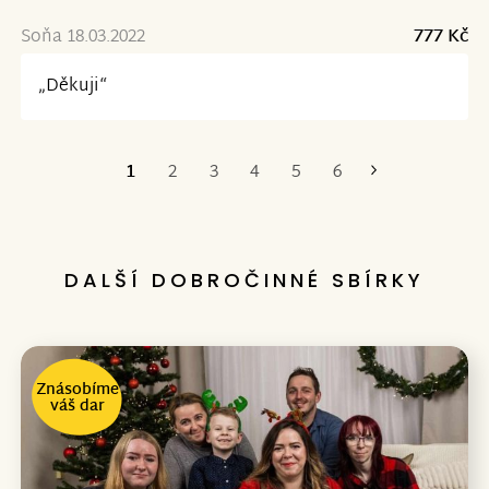
Soňa 18.03.2022
777 Kč
„Děkuji“
1
2
3
4
5
6
Poslední
DALŠÍ DOBROČINNÉ SBÍRKY
Znásobíme
váš dar