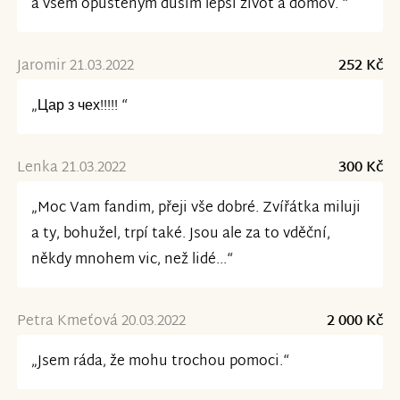
a všem opuštěným duším lepší život a domov. “
Jaromir 21.03.2022
252 Kč
„Цар з чех!!!!! “
Lenka 21.03.2022
300 Kč
„Moc Vam fandim, přeji vše dobré. Zvířátka miluji
a ty, bohužel, trpí také. Jsou ale za to vděční,
někdy mnohem vic, než lidé...“
Petra Kmeťová 20.03.2022
2 000 Kč
„Jsem ráda, že mohu trochou pomoci.“