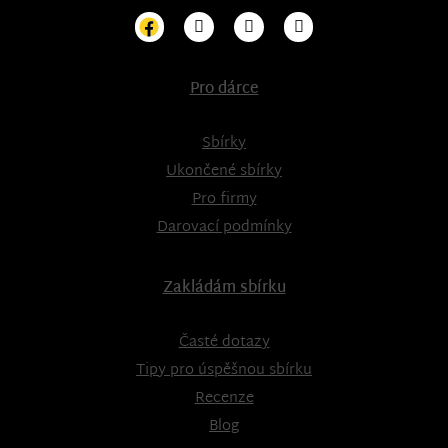
Pro dárce
Sbírky
Ukončené sbírky
Pro firmy
Darovací podmínky
Zakládám sbírku
Časté dotazy
Tipy pro úspěšnou sbírku
Recenze
Blog