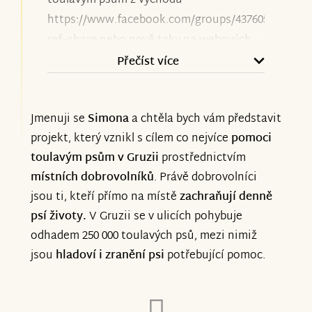
toulavým psům z východu"
https://www.facebook.com/groups/43760553788820
ref=share nebo nově taky na webových
stránkách https://dogeast.webnode.cz/ .
Přečíst více
Staňte se součástí tohoto krásného
projektu, který propojuje dobro lidí a
Jmenuji se
Simona
a chtěla bych vám představit
oddanost psů z různých světů. Děkuji
projekt, který vznikl s cílem co nejvíce
pomoci
všem, kteří přispěli nebo sdíleli ❤.
toulavým psům v Gruzii
prostřednictvím
místních dobrovolníků
. Právě dobrovolníci
jsou ti, kteří přímo na místě
zachraňují denně
psí životy.
V Gruzii se v ulicích pohybuje
odhadem 250 000 toulavých psů, mezi nimiž
jsou
hladoví i zranění psi
potřebující pomoc.