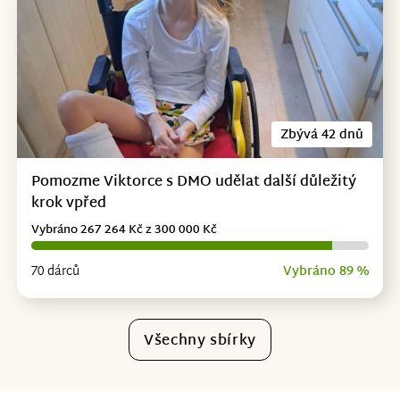
Zbývá 42 dnů
Pomozme Viktorce s DMO udělat další důležitý
krok vpřed
Vybráno 267 264 Kč z 300 000 Kč
70 dárců
Vybráno 89 %
Všechny sbírky