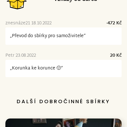
znesnáze21 18.10.2022
-472 Kč
„Převod do sbírky pro samoživitele“
Petr 23.08.2022
20 Kč
„Korunka ke korunce 🙂“
DALŠÍ DOBROČINNÉ SBÍRKY