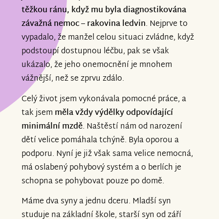
těžkou ránu, když mu byla diagnostikována
závažná nemoc – rakovina ledvin
. Nejprve to
vypadalo, že manžel celou situaci zvládne, když
podstoupí dostupnou léčbu, pak se však
ukázalo, že jeho onemocnění je mnohem
vážnější, než se zprvu zdálo.
Celý život jsem vykonávala pomocné práce, a
tak jsem
měla vždy výdělky odpovídající
minimální mzdě
. Naštěstí nám od narození
dětí velice pomáhala tchýně. Byla oporou a
podporu. Nyní je již však sama velice nemocná,
má oslabený pohybový systém a o berlích je
schopna se pohybovat pouze po domě.
Máme dva syny a jednu dceru. Mladší syn
studuje na základní škole, starší syn od září