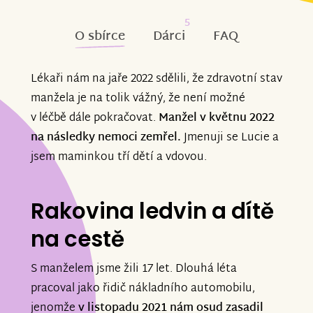
5
O sbírce
Dárci
FAQ
Lékaři nám na jaře 2022 sdělili, že zdravotní stav
manžela je na tolik vážný, že není možné
v léčbě dále pokračovat.
Manžel v květnu 2022
na následky nemoci zemřel.
Jmenuji se Lucie a
jsem maminkou tří dětí a vdovou.
Rakovina ledvin a dítě
na cestě
S manželem jsme žili 17 let. Dlouhá léta
pracoval jako řidič nákladního automobilu,
jenomže
v listopadu 2021 nám osud zasadil