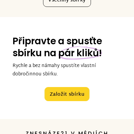
Všechny sbírky
Připravte a spusťte
sbírku na
pár kliků!
Rychle a bez námahy spustíte vlastní
dobročinnou sbírku.
Založit sbírku
ZNESNÁZE21 V MÉDIÍCH