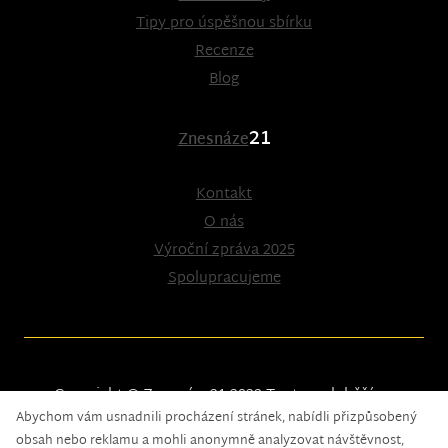
Tipy pro úspěšnou sbírku
Recenze
Blog
21
Znesnáze
Kontakt
O nás
Výroční zpráva 2025
Spolupracujeme
Copyright © Znesnáze21 2023
Tento web běží na
Abychom vám usnadnili procházení stránek, nabídli přizpůsobený
solidpixels.
obsah nebo reklamu a mohli anonymně analyzovat návštěvnost,