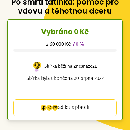
Po smrti tatínka: pomoc pro
vdovu a těhotnou dceru
Vybráno 0 Kč
z 60 000 Kč
/ 0 %
Sbírka běží na Znesnáze21
Sbírka byla ukončena 30. srpna 2022
Sdílet s přáteli