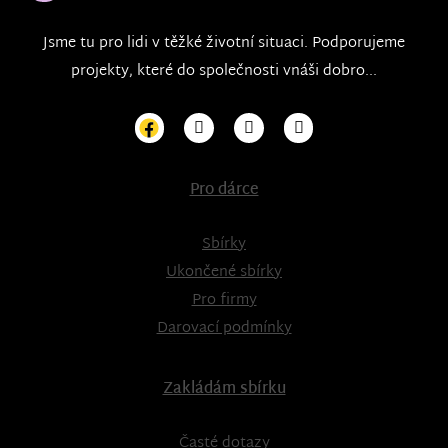
Jsme tu pro lidi v těžké životní situaci. Podporujeme
projekty, které do společnosti vnáši dobro...
Pro dárce
Sbírky
Ukončené sbírky
Pro firmy
Darovací podmínky
Zakládám sbírku
Časté dotazy