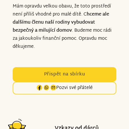
Mám opravdu velkou obavu, že toto prostředí
není příliš vhodné pro malé dítě. C
hceme ale
dalšímu členu naší rodiny vybudovat
bezpečný a milující domov
. Budeme moc rádi
za jakoukoliv finanční pomoc. Opravdu moc
děkujeme.
Přispět na sbírku
Pozvi své přátelé
Vzkazy od dárců