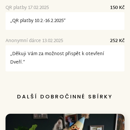
QR platby 17.02.2025
150 Kč
„QR platby 10.2.-16.2.2025“
Anonymní dárce 13.02.2025
252 Kč
„Děkuji Vám za možnost přispět k otevření
Dveří.“
DALŠÍ DOBROČINNÉ SBÍRKY