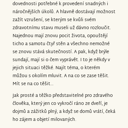
dovednosti potřebné k provedení snadných i
náročnějších úkolů. A hlavně dostávají možnost
zažít vzrušení, se kterým se kvůli svém
zdravotnímu stavu museli už dávno rozloučit.
Najednou mají znovu pocit života, opouštějí
ticho a samotu čtyř stěn a všechno nemožné
se znovu stává skutečností. A pak, když brýle
sundají, mají si o čem vyprávět. I to je někdy v
jejich situaci těžké. Najít téma, o kterém
můžou s okolím mluvit. A na co se zase těšit.
Mít se na co těšit…
Jak prosté a těžko představitelné pro zdravého
člověka, který jen co vykročí ráno ze dveří, je
dojmů a zážitků plný, a když se domů vrátí, čeká
ho zájem a objetí milovaných.