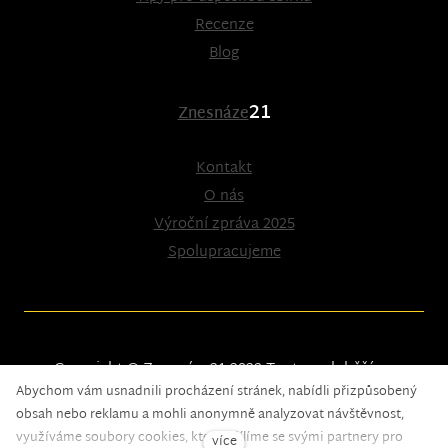
Recenze
Blog
21
Znesnáze
Kontakt
O nás
Výroční zpráva 2025
Spolupracujeme
Copyright © Znesnáze21 2023
Tento web běží na
Abychom vám usnadnili procházení stránek, nabídli přizpůsobený
solidpixels.
obsah nebo reklamu a mohli anonymně analyzovat návštěvnost,
využíváme soubory cookies, které sdílíme se svými partnery pro
více