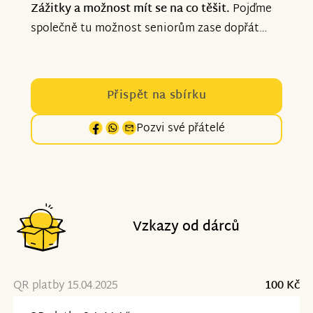
Zážitky a možnost mít se na co těšit.
Pojďme
společně tu možnost seniorům zase dopřát…
Přispět na sbírku
Pozvi své přátelé
Vzkazy od dárců
QR platby 15.04.2025
100 Kč