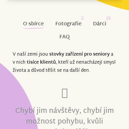
2
15
O sbírce
Fotografie
Dárci
FAQ
V naší zemi jsou
stovky zařízení pro seniory
a
v nich
tisíce klientů
, kteří už nenacházejí smysl
života a důvod těšit se na další den.
Chybí jim návštěvy, chybí jim
možnost pohybu, kvůli