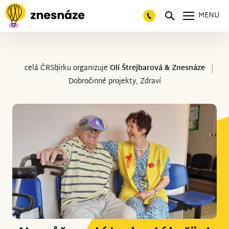
MENU
celá ČR
Sbírku organizuje
Olí Štrejbarová & Znesnáze
Dobročinné projekty, Zdraví