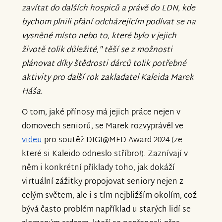
zavítat do dalších hospiců a právě do LDN, kde
bychom plnili přání odcházejícím podívat se na
vysněné místo nebo to, které bylo v jejich
životě tolik důležité," těší se z možnosti
plánovat díky štědrosti dárců tolik potřebné
aktivity pro další rok zakladatel Kaleida Marek
Háša.
O tom, jaké přínosy má jejich práce nejen v
domovech seniorů, se Marek rozvyprávěl ve
videu
pro soutěž
DIGI@MED Award 2024 (ze
které si Kaleido odneslo stříbro!). Zaznívají v
něm i konkrétní příklady toho
, jak dokáží
virtuální zážitky propojovat seniory nejen z
celým světem, ale i s tím nejbližším okolím, což
bývá často problém například u starých lidí se