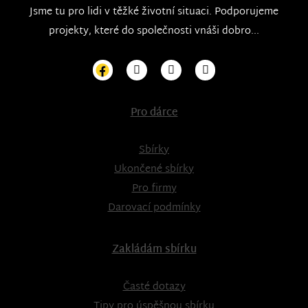
Jsme tu pro lidi v těžké životní situaci. Podporujeme
projekty, které do společnosti vnáši dobro...
Pro dárce
Sbírky
Ukončené sbírky
Pro firmy
Darovací podmínky
Zakládám sbírku
Časté dotazy
Tipy pro úspěšnou sbírku