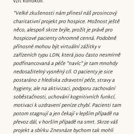
vzít kohokoli.
"Velké zkušenosti nám přinesl náš prosincový
charitativní projekt pro hospice. Možnost ještě
něco, alespoň skrze brýle, prožít je právě pro
hospicové pacienty ohromně cenná. Podobně
přínosné mohou být virtuální zážitky v
zařízeních typu LDN, která jsou často nesmírně
podfinancovaná a péče "navíc" je tam mnohdy
nedosažitelný vysněný cíl. O pacienty je sice
postaráno z hlediska zdravotní péče, stravy a
hygieny, ale na aktivizaci, podporu zachování
soběstačnosti, uchování kognitivních funkcí,
motivaci k uzdravení peníze chybí. Pacienti tam
potom stagnují a jen čekají v lepším případě na
převoz dál, v horším případě na smrt. Skrze váš
projekt a sbírku Znesnáze bychom tak mohli