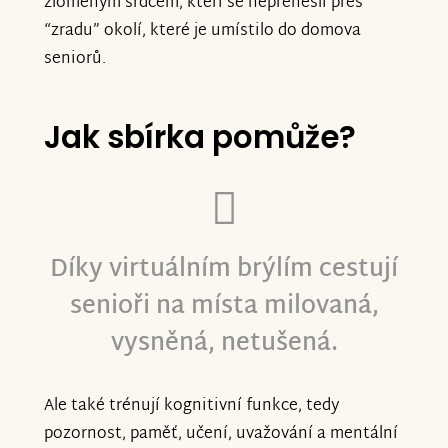
zlomeným srdcem, kteří se nepřenesli přes
“zradu” okolí, které je umístilo do domova
seniorů.
Jak sbírka pomůže?
Díky virtuálním brýlím cestují
senioři na místa milovaná,
vysněná, netušená.
Ale také trénují kognitivní funkce, tedy
pozornost, paměť, učení, uvažování a mentální