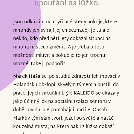
upoutání na lůžko.
Jsou odkázáni na čtyři bílé stěny pokoje, které
mnohdy jen svírají jejich beznaděj. Je tu ale
někdo, kdo před pěti lety dokázal situaci na
mnoha místech změnit. A je třeba o této
možnosti mluvit a pokud je to jen trochu
možné, také ji podpořit.
Marek Háša
se po studiu zdravotních inovací v
Holandsku obklopil skvělým týmem a pustili do
práce. Jejich virtuální brýle
KALEIDO
se ukázaly
jako účinný lék na sociální izolaci seniorů v
době covidu, ale pomáhají i nadále. Obsah
Markův tým sám tvoří, jezdí po světě a natáčí
kouzelná místa, na která pak i z lůžka dokáží