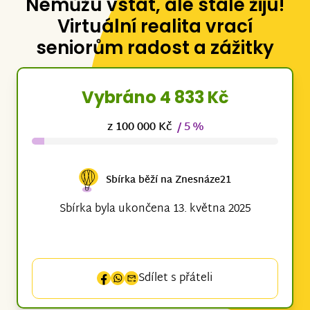
Nemůžu vstát, ale stále žiju!
Virtuální realita vrací
seniorům radost a zážitky
Vybráno 4 833 Kč
z 100 000 Kč
/ 5 %
Sbírka běží na Znesnáze21
Sbírka byla ukončena 13. května 2025
Sdílet s přáteli