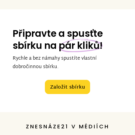
Připravte a spusťte
sbírku na
pár kliků!
Rychle a bez námahy spustíte vlastní
dobročinnou sbírku.
Založit sbírku
ZNESNÁZE21 V MÉDIÍCH