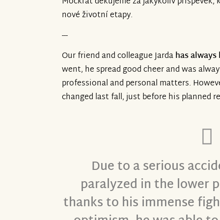
Mockrát děkujeme za jakýkoliv příspěvek, k
nové životní etapy.
---
Our friend and colleague Jarda
has always 
went, he spread good cheer and was always
professional and personal matters. Howev
changed last fall, just before his planned r
Due to a serious acci
paralyzed in the lower p
thanks to his immense figh