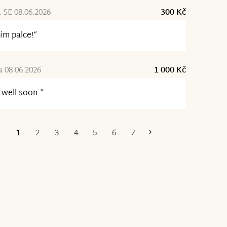
 SE 08.06.2026
300 Kč
ím palce!“
a 08.06.2026
1 000 Kč
 well soon “
1
2
3
4
5
6
7
Poslední