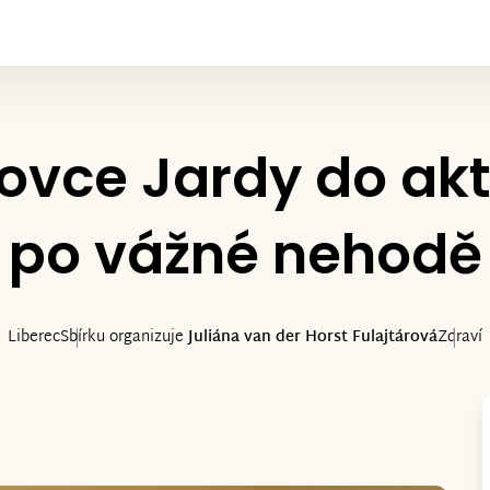
ovce Jardy do akt
po vážné nehodě
Liberec
Sbírku organizuje
Juliána van der Horst Fulajtárová
Zdraví