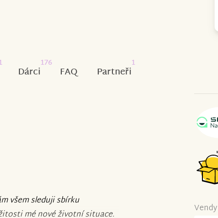
1
176
1
Dárci
FAQ
Partneři
m všem sleduji sbírku
Vendy 
žitosti mé nové životní situace.