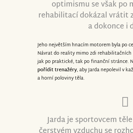
optimismu se však po 
I am truly touched by your solidarity w
rehabilitací dokázal vrátit
empathy you have shown in your comm
a dokonce i 
Many heartfelt thanks to all of you.
Jeho největším hnacím motorem byla po c
Best regards, Jaroslav Mazura„
Návrat do reality mimo zdi rehabilitačních
jak po praktické, tak po finanční stránce. 
pořídit trenažéry
, aby Jarda nepolevil v k
a horní poloviny těla.
Jarda je sportovcem těle
čerstvém vzduchu se rozho