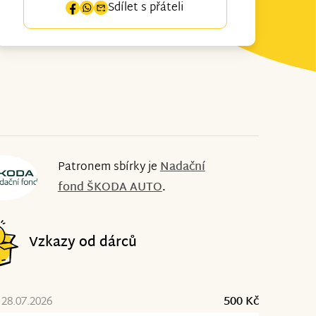
Sdílet s přáteli
Patronem sbírky je
Nadační
fond ŠKODA AUTO
.
Vzkazy od dárců
28.07.2026
500 Kč