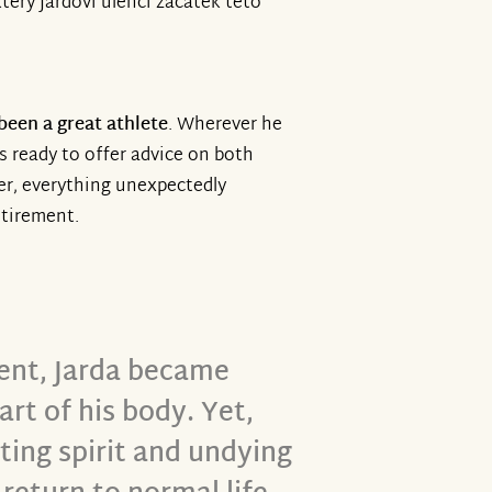
terý Jardovi ulehčí začátek této
been a great athlete
. Wherever he
 ready to offer advice on both
er, everything unexpectedly
etirement.
dent, Jarda became
art of his body. Yet,
ting spirit and undying