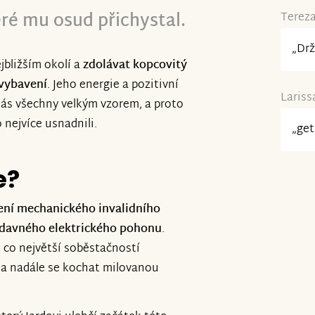
ré mu osud přichystal.
Tereza
„Drž
bližším okolí a
zdolávat kopcovitý
 vybavení
. Jeho energie a pozitivní
Lariss
 nás všechny velkým vzorem, a proto
nejvíce usnadnili.
„get
e?
ení mechanického invalidního
ídavného elektrického pohonu
.
 co největší soběstačností
 a nadále se kochat milovanou