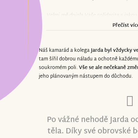
Velmi mě dojala Vaše solidarita s jakou 
jste projevili ve svých komentářích.
Přečíst víc
Mnohokrát Vám všem srdečně děkuji.
Náš kamarád a kolega
Jarda byl vždycky 
tam šířil dobrou náladu a ochotně každému
S pozdravem Jaroslav Mazura“
soukromém poli.
Vše se ale nečekaně změ
jeho plánovaným nástupem do důchodu.
---
„Dear known and unknown donors,
I am greatly surprised and deeply respect
Po vážné nehodě Jarda oc
the Znesnáze21 collection, which was e
těla. Díky své obrovské 
new life situation.