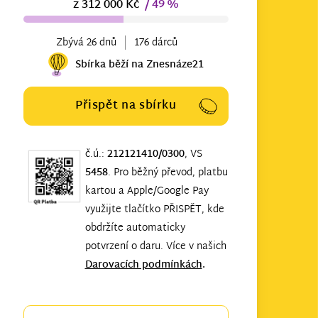
z 312 000 Kč
/ 49 %
Zbývá 26 dnů
176 dárců
Sbírka běží na Znesnáze21
Přispět na sbírku
č.ú.:
212121410/0300
, VS
5458
. Pro běžný převod, platbu
kartou a Apple/Google Pay
využijte tlačítko PŘISPĚT, kde
obdržíte automaticky
potvrzení o daru. Více v našich
Darovacích podmínkách
.