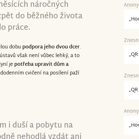
měsících náročných
Anonym
ith your contributions and the
 zpět do běžného života
ents.
„Hod
do práce.
Znesná
elou dobu
podpora jeho dvou dcer
.
„QR 
 ústavů však není vůbec lehký, a to
Nyní je
potřeba upravit dům a
aždodenním cvičení na posílení paží
Znesná
„QR 
Anonym
m i duší a pobytu na
„Hod
dně nehodlá vzdát ani