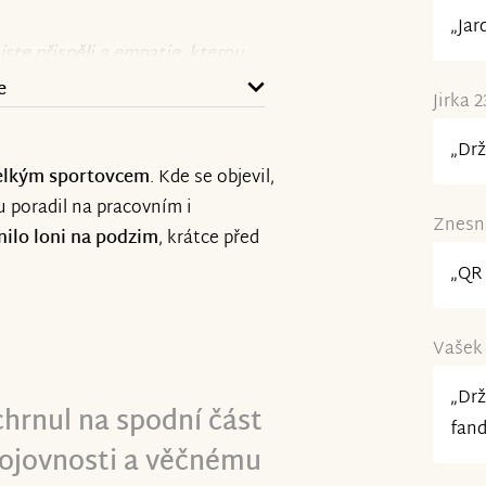
„Jar
jste přispěli a empatie, kterou
e
Jirka 2
„Drž
velkým sportovcem
. Kde se objevil,
 poradil na pracovním i
Znesná
nilo loni na podzim
, krátce před
„QR 
Vašek 
ful of all of you as I observe
„Drž
hrnul na spodní část
stablished in response to my
fand
bojovnosti a věčnému