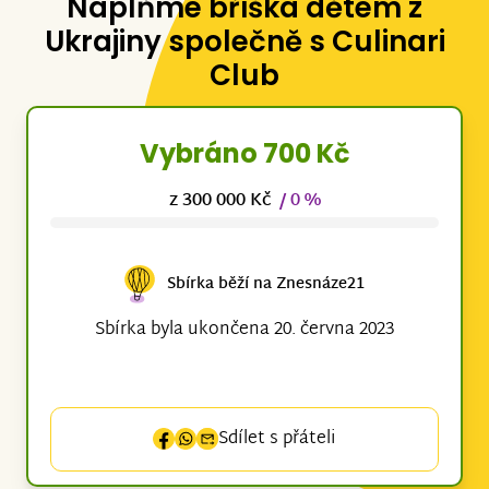
Naplňme bříška dětem z
Ukrajiny společně s Culinari
Club
Vybráno 700 Kč
z 300 000 Kč
/ 0 %
Sbírka běží na Znesnáze21
Sbírka byla ukončena 20. června 2023
Sdílet s přáteli