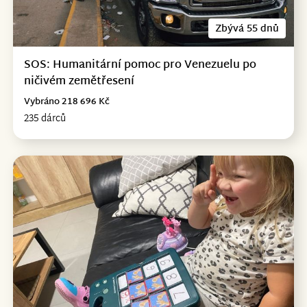
Zbývá 55 dnů
SOS: Humanitární pomoc pro Venezuelu po
ničivém zemětřesení
Vybráno 218 696 Kč
235 dárců