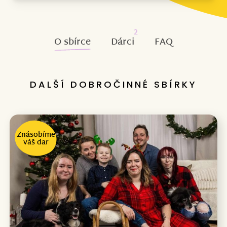
2
O sbírce
Dárci
FAQ
DALŠÍ DOBROČINNÉ SBÍRKY
Znásobíme
váš dar