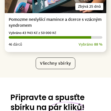
Zbývá 25 dnů
Pomozme neslyšící mamince a dcerce s vzácným
syndromem
Vybráno 43 943 Kč z 50 000 Kč
46 dárců
Vybráno 88 %
Všechny sbírky
Připravte a spusťte
sbírku na
pár kliků!