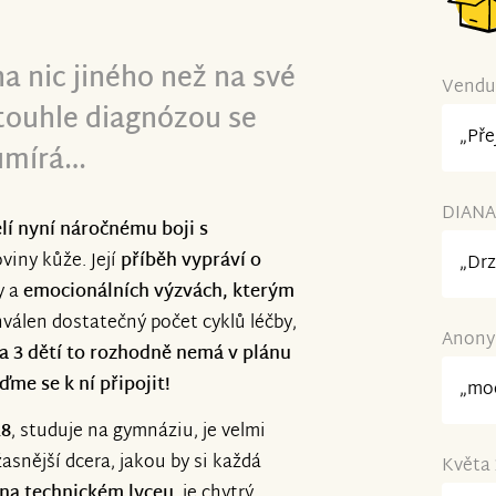
na nic jiného než na své
Vendul
 touhle diagnózou se
„Pře
 umírá…
DIANA 
elí nyní náročnému boji s
viny kůže. Její
příběh vypráví o
„Drz
y a
emocionálních výzvách, kterým
hválen dostatečný počet cyklů léčby,
Anonym
 3 dětí to rozhodně nemá v plánu
ďme se k ní připojit!
„moc
18
, studuje na gymnáziu, je velmi
žasnější dcera, jakou by si každá
Květa 
 na technickém lyceu
, je chytrý,