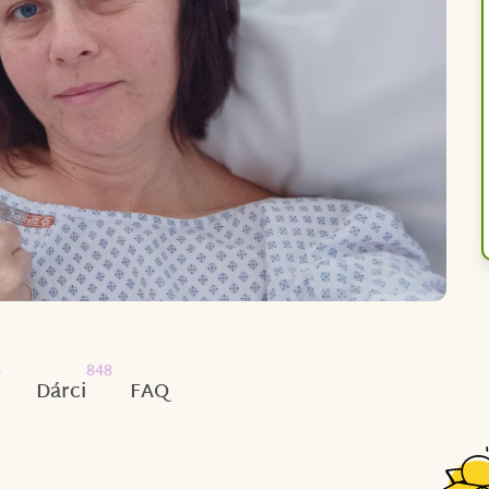
8
848
Dárci
FAQ