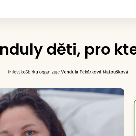
duly děti, pro kter
Milevsko
Sbírku organizuje
Vendula Pekárková Matoušková