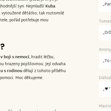
„Pan
ejhodnější syn. Nejmladší
Kuba
 vytoužené děťátko, tak roztomilé
stele, pořád potřebuje mou
Tomas 
„Drž
e?
Anonym
 v boji s nemocí
, hradit léčbu,
„To 
sou hrazeny pojišťovnou. Její odvaha
tu s rodinou
dělají z tohoto příběhu
í pomoci. Moc děkujeme.
Dáňa🌼
„💗“
Martin