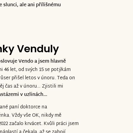
 slunci, ale ani přílišnému
nky Venduly
oslovuje Vendo a jsem hlavně
 46 let, od svých 15 se potýkám
růser přišel letos v únoru. Teda on
něj čas až v únoru… Zjistili mi
astázemi v uzlinách…
vané paní doktorce na
nka. Vždy vše OK, nikdy mě
022 začalo krvácet. Kvůli práci jsem
náplastí a čekala, až se zahojí.