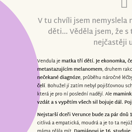
V tu chvíli jsem nemyslela 
děti… Věděla jsem, že s
nejčastěji
Vendula je
matka tří dětí. Je ekonomka, č
metastazujícím melanomem
, druhem rako
nečekané diagnóze
, průběhu náročné léčb
čelí
. Bohužel jí zatím nebyl pojišťovnou sc
která je pro ní poslední nadějí. Ale
maminka
vzdát a s vypětím všech sil bojuje dál. Poj
Nejstarší dceři Verunce bude za pár dnů 
citlivá a empatická, moudrá a je to ta nejú
máma přála mít.
Damiánovi je 16, studuje