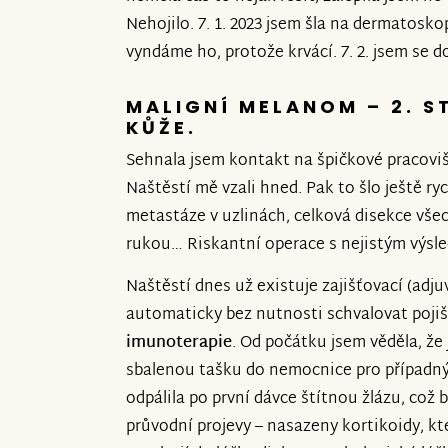
Nehojilo. 7. 1. 2023 jsem šla na dermatoskop
vyndáme ho, protože krvácí. 7. 2. jsem se do
MALIGNÍ MELANOM ­– 2. 
KŮŽE.
Sehnala jsem kontakt na špičkové pracoviš
Naštěstí mě vzali hned. Pak to šlo ještě ryc
metastáze v uzlinách, celková disekce vše
rukou… Riskantní operace s nejistým výsl
Naštěstí dnes už existuje zajišťovací (adju
automaticky bez nutnosti schvalovat poji
imunoterapie
. Od počátku jsem věděla, že
sbalenou tašku do nemocnice pro případný 
odpálila po první dávce štítnou žlázu, což
průvodní projevy – nasazeny kortikoidy, k