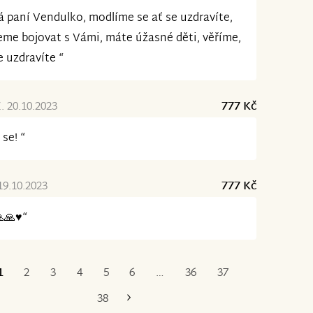
á paní Vendulko, modlíme se ať se uzdravíte,
me bojovat s Vámi, máte úžasné děti, věříme,
e uzdravíte “
. 20.10.2023
777 Kč
 se! “
19.10.2023
777 Kč
🙏♥️“
1
2
3
4
5
6
…
36
37
Poslední
38