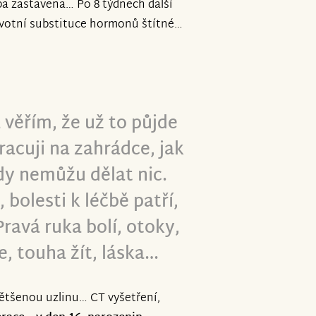
ba zastavena… Po 8 týdnech další
votní substituce hormonů štítné…
 věřím, že už to půjde
racuji na zahrádce, jak
kdy nemůžu dělat nic.
 bolesti k léčbě patří,
ravá ruka bolí, otoky,
je, touha žít, láska…
ětšenou uzlinu… CT vyšetření,