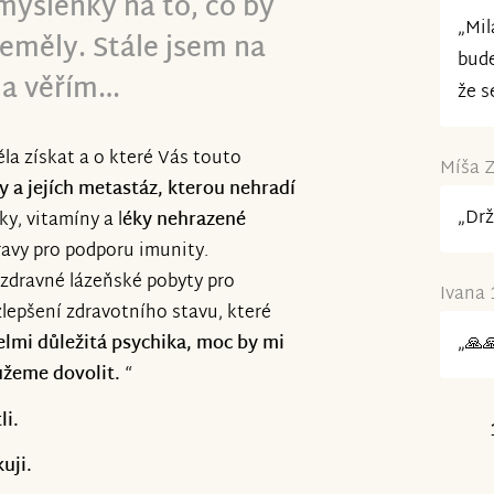
 myšlenky na to, co by
„Mil
eměly. Stále jsem na
bude
ě a věřím…
že s
ěla získat a o které Vás touto
Míša Z
y a jejích metastáz, kterou nehradí
„Drž
y, vitamíny a l
éky nehrazené
travy pro podporu imunity.
 ozdravné lázeňské pobyty pro
Ivana 
zlepšení zdravotního stavu, které
velmi důležitá psychika, moc by mi
„🙏
ůžeme dovolit.
“
li.
uji.