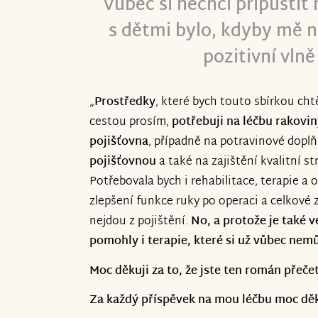
Vůbec si nechci připustit
s dětmi bylo, kdyby mě n
pozitivní vln
„
Prostředky
, které bych touto sbírkou cht
cestou prosím,
potřebuji na léčbu rakovin
pojišťovna
, případně na potravinové doplňk
pojišťovnou
a také na zajištění kvalitní s
Potřebovala bych i rehabilitace, terapie a
zlepšení funkce ruky po operaci a celkové 
nejdou z pojištění.
No, a protože je také 
pomohly i terapie, které si už vůbec nem
Moc děkuji za to, že jste ten román přečet
Za každý příspěvek na mou léčbu moc děk