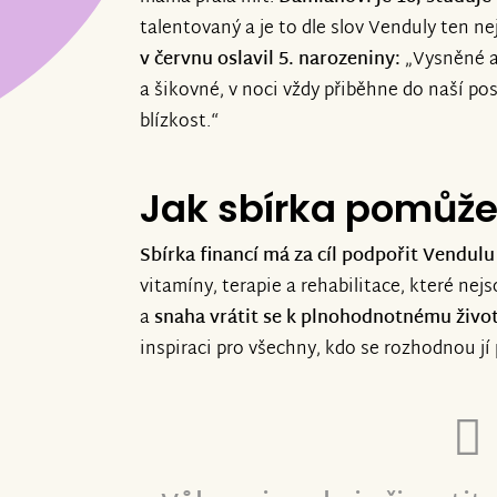
talentovaný a je to dle slov Venduly ten n
v červnu oslavil 5. narozeniny:
„Vysněné a
a šikovné, v noci vždy přiběhne do naší po
blízkost.“
Jak sbírka pomůž
Sbírka financí má za cíl podpořit Vendulu
vitamíny, terapie a rehabilitace, které nej
a
snaha vrátit se k plnohodnotnému živo
inspiraci pro všechny, kdo se rozhodnou j