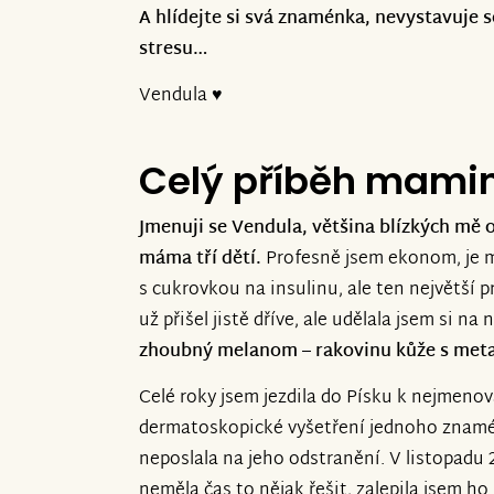
A hlídejte si svá znaménka, nevystavuje se
stresu…
Vendula ♥
Celý příběh mami
Jmenuji se Vendula, většina blízkých mě 
máma tří dětí.
Profesně jsem ekonom, je mi
s cukrovkou na insulinu, ale ten největší p
už přišel jistě dříve, ale udělala jsem si na 
zhoubný melanom – rakovinu kůže s met
Celé roky jsem jezdila do Písku k nejmeno
dermatoskopické vyšetření jednoho znamé
neposlala na jeho odstranění. V listopadu 2
neměla čas to nějak řešit, zalepila jsem ho 