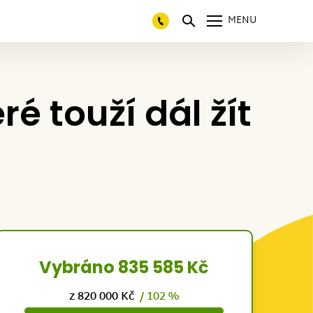
MENU
é touží dál žít
Vybráno 835 585 Kč
z 820 000 Kč
/ 102 %