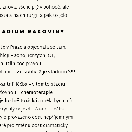
 znova, vše je prý v pohodě, ale
stala na chirurgii a pak to jelo…
STADIUM RAKOVINY
tě v Praze a objednala se tam.
hleji – sono, rentgen, CT,
ch uzlin pod pravou
edkem...
Ze stádia 2 je stádium 3!!!
vantní) léčba – v tomto stadiu
šťovnou –
chemoterapie –
 je
hodně toxická
a měla bych mít
rychlý odjezd… A ano – léčba
 bylo provázeno dost nepříjemnými
teré pro změnu dost dramaticky