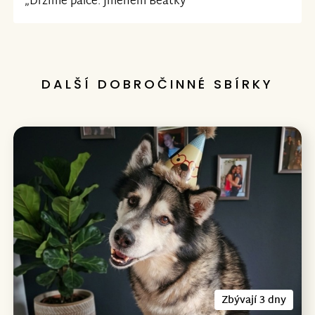
„Držíme palce. Jménem Beátky“
DALŠÍ DOBROČINNÉ SBÍRKY
Zbývají 3 dny