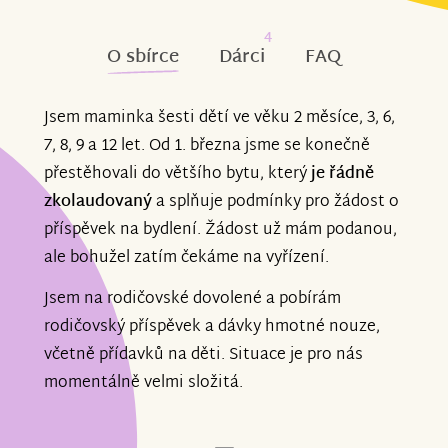
4
O sbírce
Dárci
FAQ
Jsem maminka šesti dětí ve věku 2 měsíce, 3, 6,
7, 8, 9 a 12 let. Od 1. března jsme se konečně
přestěhovali do většího bytu, který
je řádně
zkolaudovaný
a splňuje podmínky pro žádost o
příspěvek na bydlení. Žádost už mám podanou,
ale bohužel zatím čekáme na vyřízení.
Jsem na rodičovské dovolené a pobírám
rodičovský příspěvek a dávky hmotné nouze,
včetně přídavků na děti. Situace je pro nás
momentálně velmi složitá.