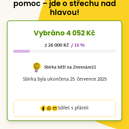
pomoc – jde o střechu nad
hlavou!
Vybráno 4 052 Kč
z 26 000 Kč
/ 16 %
Sbírka běží na Znesnáze21
Sbírka byla ukončena 25. července 2025
Sdílet s přáteli