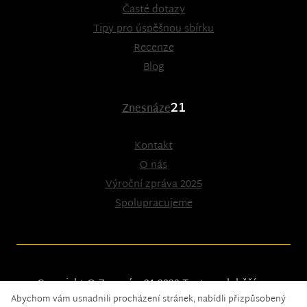
Časté dotazy
Tipy pro úspěšnou sbírku
Recenze
Blog
21
Znesnáze
Kontakt
O nás
Výroční zpráva 2025
Spolupracujeme
Copyright © Znesnáze21 2023
Tento web běží na
Abychom vám usnadnili procházení stránek, nabídli přizpůsobený
solidpixels.