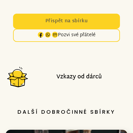
Přispět na sbírku
Pozvi své přátelé
Vzkazy od dárců
DALŠÍ DOBROČINNÉ SBÍRKY