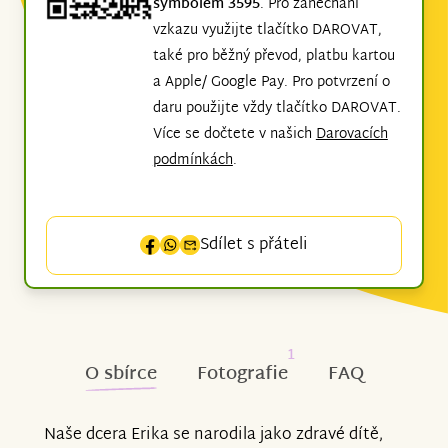
symbolem 3595
. Pro zanechání
vzkazu využijte tlačítko DAROVAT,
také pro běžný převod, platbu kartou
a Apple/ Google Pay. Pro potvrzení o
daru použijte vždy tlačítko DAROVAT.
Více se dočtete v našich
Darovacích
podmínkách
.
Sdílet s přáteli
1
O sbírce
Fotografie
FAQ
Naše dcera Erika se narodila jako zdravé dítě,