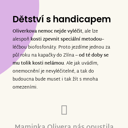
Dětství s handicapem
Oliverkova nemoc nejde vyléčit
, ale lze
alespoň
kosti zpevnit speciální metodou
–
léčbou biofosfonáty. Proto jezdíme jednou za
půl roku na kapačky do Zlína
– od té doby se
mu tolik kosti nelámou
. Ale jak uvádím,
onemocnění je nevyléčitelné, a tak do
budoucna bude muset i tak žít s mnoha
omezeními.
Maminka Olivera nás opustila