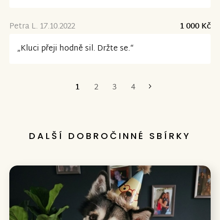
Petra L. 17.10.2022
1 000 Kč
„Kluci přeji hodně sil. Držte se.“
1
2
3
4
Poslední
DALŠÍ DOBROČINNÉ SBÍRKY