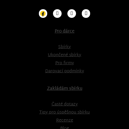
Pro dárce
Sbírky
Ukončené sbírky
Pro firmy
Darovací podmínky
Zakládám sbírku
Časté dotazy
Tipy pro úspěšnou sbírku
Recenze
Blog