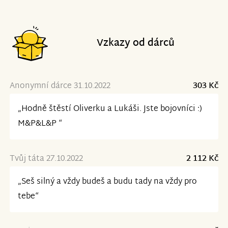
Vzkazy od dárců
Anonymní dárce 31.10.2022
303 Kč
„Hodně štěstí Oliverku a Lukáši. Jste bojovníci :)
M&P&L&P “
Tvůj táta 27.10.2022
2 112 Kč
„Seš silný a vždy budeš a budu tady na vždy pro
tebe“