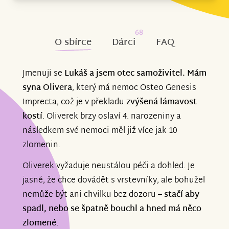
68
O sbírce
Dárci
FAQ
Jmenuji se
Lukáš a jsem otec samoživitel. Mám
syna Olivera
, který má nemoc Osteo Genesis
Imprecta, což je v překladu
zvýšená lámavost
kostí
. Oliverek brzy oslaví 4. narozeniny a
následkem své nemoci měl již více jak 10
zlomenin.
Oliverek vyžaduje neustálou péči a dohled. Je
jasné, že chce dovádět s vrstevníky, ale bohužel
nemůže být ani chvilku bez dozoru –
stačí aby
spadl, nebo se špatně bouchl a hned má něco
zlomené
.