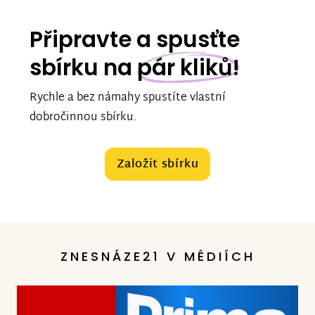
Připravte a spusťte
sbírku na
pár kliků!
Rychle a bez námahy spustíte vlastní
dobročinnou sbírku.
Založit sbírku
ZNESNÁZE21 V MÉDIÍCH