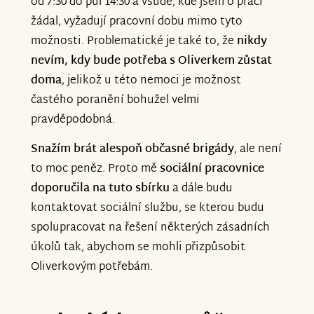
od 7:30 do půl 14:30 a všude, kde jsem o práci
žádal, vyžadují pracovní dobu mimo tyto
možnosti. Problematické je také to, že
nikdy
nevím, kdy bude potřeba s Oliverkem zůstat
doma
, jelikož u této nemoci je možnost
častého poranění bohužel velmi
pravděpodobná.
Snažím brát alespoň občasné brigády
, ale není
to moc peněz. Proto mě
sociální pracovnice
doporučila na tuto sbírku
a dále budu
kontaktovat sociální službu, se kterou budu
spolupracovat na řešení některých zásadních
úkolů tak, abychom se mohli přizpůsobit
Oliverkovým potřebám.