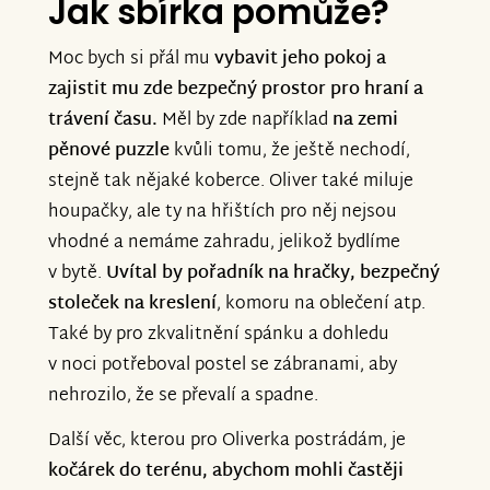
Jak sbírka pomůže?
Moc bych si přál mu
vybavit jeho pokoj a
zajistit mu zde bezpečný prostor pro hraní a
trávení času.
Měl by zde
například
na zemi
pěnové puzzle
kvůli tomu, že ještě nechodí,
stejně tak nějaké koberce. Oliver také miluje
houpačky, ale ty na hřištích pro něj nejsou
vhodné a nemáme zahradu, jelikož bydlíme
v bytě.
Uvítal by pořadník na hračky, bezpečný
stoleček na kreslení
, komoru na oblečení atp.
Také by pro zkvalitnění spánku a dohledu
v noci potřeboval postel se zábranami, aby
nehrozilo, že se převalí a spadne.
Další věc, kterou pro Oliverka postrádám, je
kočárek do terénu, abychom mohli častěji