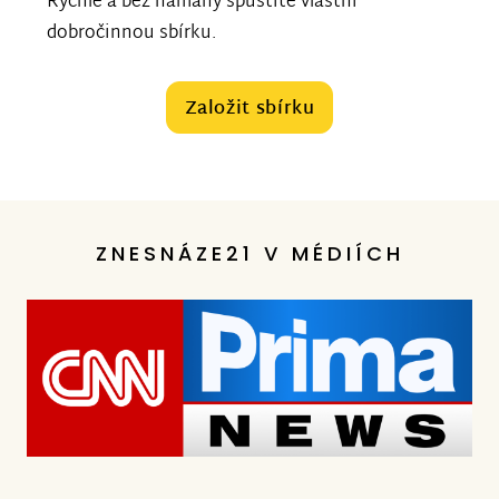
Rychle a bez námahy spustíte vlastní
dobročinnou sbírku.
Založit sbírku
ZNESNÁZE21 V MÉDIÍCH