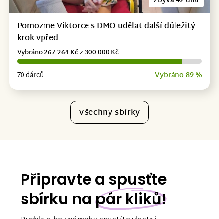
Zbývá 42 dnů
Pomozme Viktorce s DMO udělat další důležitý
krok vpřed
Vybráno 267 264 Kč z 300 000 Kč
70 dárců
Vybráno 89 %
Všechny sbírky
Připravte a spusťte
sbírku na
pár kliků!