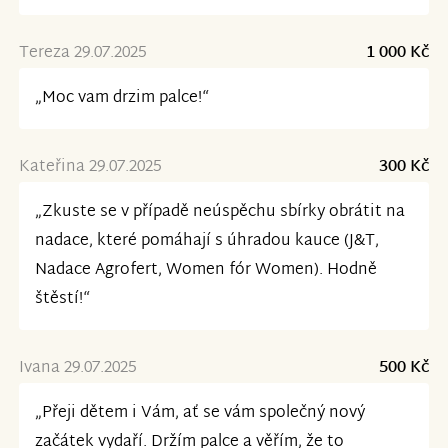
Tereza 29.07.2025
1 000 Kč
„Moc vam drzim palce!“
Kateřina 29.07.2025
300 Kč
„Zkuste se v případě neúspěchu sbírky obrátit na
nadace, které pomáhají s úhradou kauce (J&T,
Nadace Agrofert, Women fór Women). Hodně
štěstí!“
Ivana 29.07.2025
500 Kč
„Přeji dětem i Vám, ať se vám společný nový
začátek vydaří. Držím palce a věřím, že to