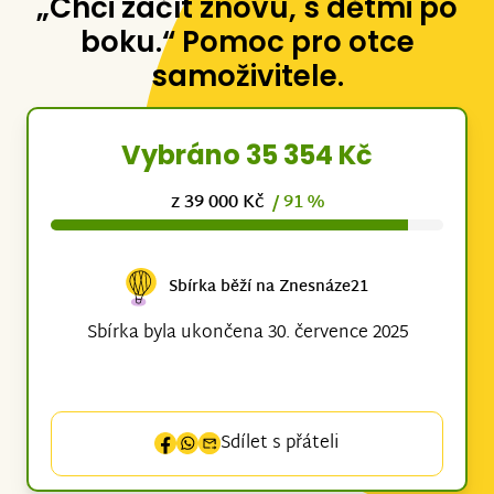
„Chci začít znovu, s dětmi po
boku.“ Pomoc pro otce
samoživitele.
Vybráno 35 354 Kč
z 39 000 Kč
/ 91 %
Sbírka běží na Znesnáze21
Sbírka byla ukončena 30. července 2025
Sdílet s přáteli