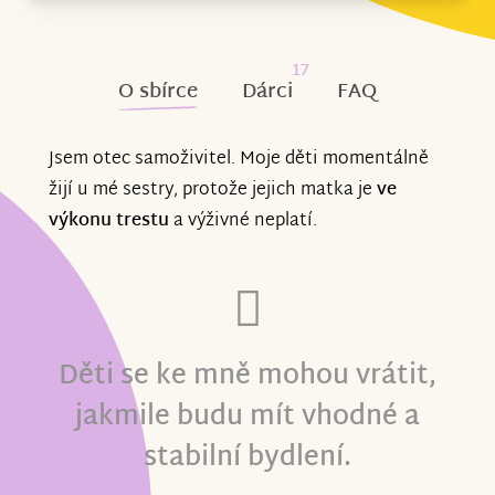
17
O sbírce
Dárci
FAQ
Jsem otec samoživitel. Moje děti momentálně
žijí u mé sestry, protože jejich matka je
ve
výkonu trestu
a výživné neplatí.
Děti se ke mně mohou vrátit,
jakmile budu mít vhodné a
stabilní bydlení.