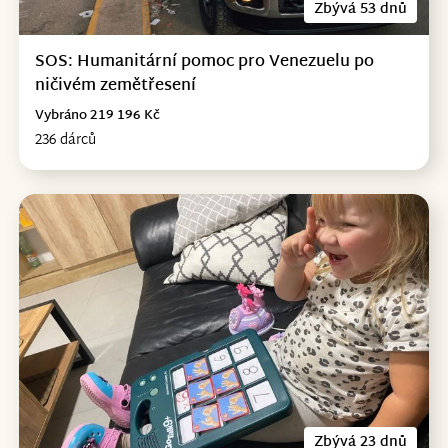
Zbývá 53 dnů
SOS: Humanitární pomoc pro Venezuelu po
ničivém zemětřesení
Vybráno 219 196 Kč
236 dárců
Zbývá 23 dnů