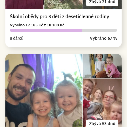
Zbývá 21 dnů
Školní obědy pro 3 děti z desetičlenné rodiny
Vybráno 12 185 Kč z 18 100 Kč
8 dárců
Vybráno 67 %
Zbývá 53 dnů