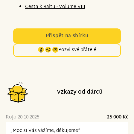
Cesta k Baltu - Volume VIII
Přispět na sbírku
Pozvi své přátelé
Vzkazy od dárců
RoJo 20.10.2025
25 000 Kč
„Moc si Vás vážíme, děkujeme“