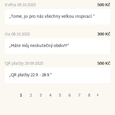
Květa 09.10.2025
500 Kč
„Tome, jsi pro nás všechny velkou inspirací.“
Ita 08.10.2025
300 Kč
„Máte můj neskutečný obdiv!!!“
QR platby 29.09.2025
500 Kč
„QR platby 22.9. - 28.9.“
1
2
3
4
5
6
7
8
Poslední