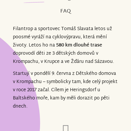
FAQ
Filantrop a sportovec Tomáš Slavata letos už
poosmé vyráží na cyklovýpravu, která mění
životy. Letos ho na
580 km dlouhé trase
doprovodí děti ze 3 dětských domovů v
Krompachu, v Krupce a ve Žďáru nad Sázavou.
Startují v pondělí 9. června z Dětského domova
v Krompachu – symbolicky tam, kde celý projekt
v roce 2017 začal. Cílem je Heringsdorf u
Baltského moře, kam by měli dorazit po pěti
dnech.