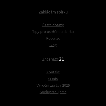
Zakládám sbírku
Časté dotazy
Tipy pro úspěšnou sbírku
Recenze
Blog
21
Znesnáze
Kontakt
O nás
Výroční zpráva 2025
Spolupracujeme