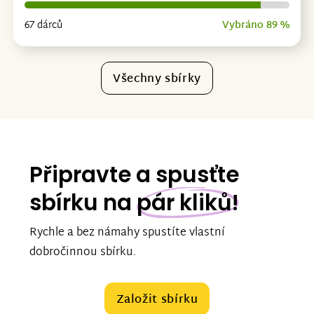
67 dárců
Vybráno 89 %
Všechny sbírky
Připravte a spusťte
sbírku na
pár kliků!
Rychle a bez námahy spustíte vlastní
dobročinnou sbírku.
Založit sbírku