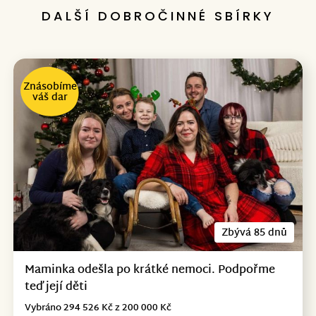
DALŠÍ DOBROČINNÉ SBÍRKY
Znásobíme
váš dar
Zbývá 85 dnů
Maminka odešla po krátké nemoci. Podpořme
teď její děti
Vybráno 294 526 Kč z 200 000 Kč