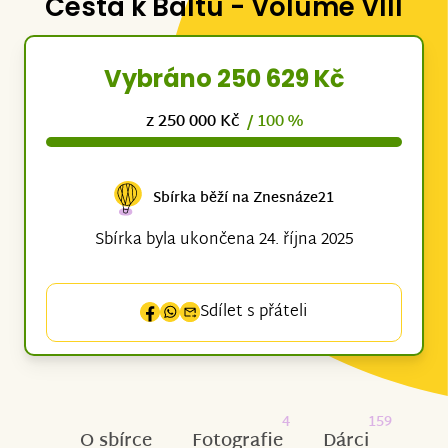
Cesta k Baltu - Volume VIII
Vybráno 250 629 Kč
z 250 000 Kč
/ 100 %
Sbírka běží na Znesnáze21
Sbírka byla ukončena 24. října 2025
Sdílet s přáteli
4
159
O sbírce
Fotografie
Dárci