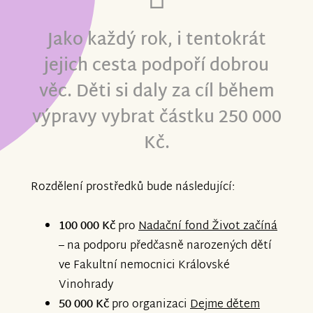
Jako každý rok, i tentokrát
jejich cesta podpoří dobrou
věc. Děti si daly za cíl během
výpravy vybrat částku
250 000
Kč
.
Rozdělení prostředků bude následující:
100 000 Kč
pro
Nadační fond Život začíná
– na podporu předčasně narozených dětí
ve Fakultní nemocnici Královské
Vinohrady
50 000 Kč
pro organizaci
Dejme dětem