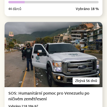
44 dárců
Vybráno 18 %
Zbývá 56 dnů
SOS: Humanitární pomoc pro Venezuelu po
ničivém zemětřesení
Vybráno 218 396 Kč