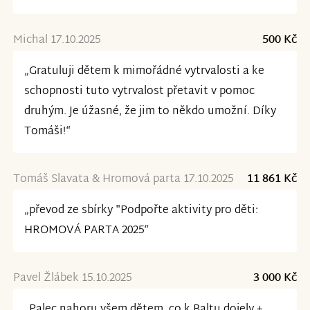
Michal 17.10.2025
500 Kč
„Gratuluji dětem k mimořádné vytrvalosti a ke
schopnosti tuto vytrvalost přetavit v pomoc
druhým. Je úžasné, že jim to někdo umožní. Díky
Tomáši!“
Tomáš Slavata & Hromová parta 17.10.2025
11 861 Kč
„převod ze sbírky "Podpořte aktivity pro děti:
HROMOVÁ PARTA 2025“
Pavel Žlábek 15.10.2025
3 000 Kč
„Palec nahoru všem dětem, co k Baltu dojely +