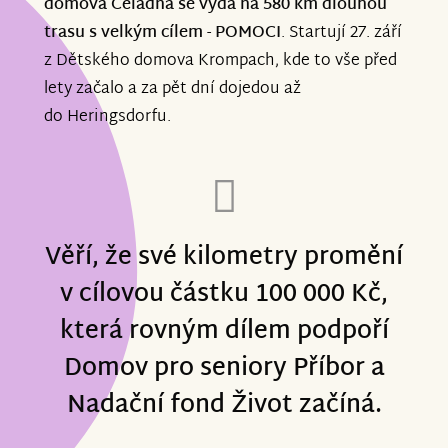
domova Čeladná se vydá na 580 km dlouhou
trasu s velkým cílem - POMOCI
.
Startují 27. září
z Dětského domova Krompach, kde to vše před
lety začalo a za pět dní dojedou až
do Heringsdorfu.
Věří, že své kilometry promění
v cílovou částku 100 000 Kč,
která rovným dílem podpoří
Domov pro seniory Příbor a
Nadační fond Život začíná.