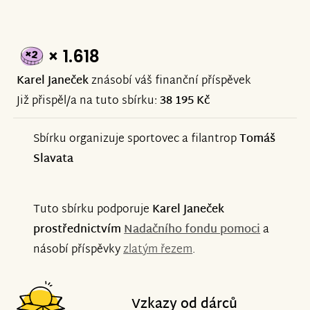
× 1.618
Karel Janeček
znásobí váš finanční příspěvek
Již přispěl/a na tuto sbírku:
38 195 Kč
Sbírku organizuje sportovec a filantrop
Tomáš
Slavata
Tuto sbírku podporuje
Karel Janeček
prostřednictvím
Nadačního fondu pomoci
a
násobí příspěvky
zlatým řezem
.
Vzkazy od dárců