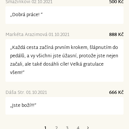
Smažinkovi 02.10.2021
500 Kč
„Dobrá práce! “
Markéta Arazimová 01.10.2021
888 Kč
„Každá cesta začíná prvním krokem, šlápnutím do
pedálů, a vy všichni jste úžasní, protože jste nejen
začali, ale také dosáhli cíle! Velká gratulace
všem!“
Dáša Str. 01.10.2021
666 Kč
„Jste boží!!!“
1
2
3
4