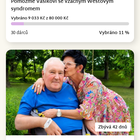
Pomozme Vašíkovi se vzácným Westovým
syndromem
Vybráno 9 033 Kč z 80 000 Kč
30 dárců
Vybráno 11 %
Zbývá 42 dnů