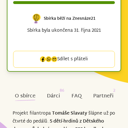
Sbírka běží na Znesnáze21
Sbírka byla ukončena 31. října 2021
Sdílet s přáteli
86
2
O sbírce
Dárci
FAQ
Partneři
Projekt filantropa
Tomáše Slavaty
šlápne už po
čtvrté do pedálů.
5 dětí-hrdinů z Dětského