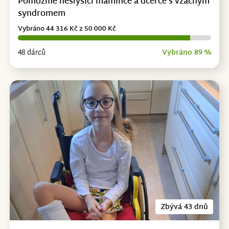
Pomozme neslyšící mamince a dcerce s vzácným
syndromem
Vybráno 44 316 Kč z 50 000 Kč
48 dárců
Vybráno 89 %
Zbývá 43 dnů