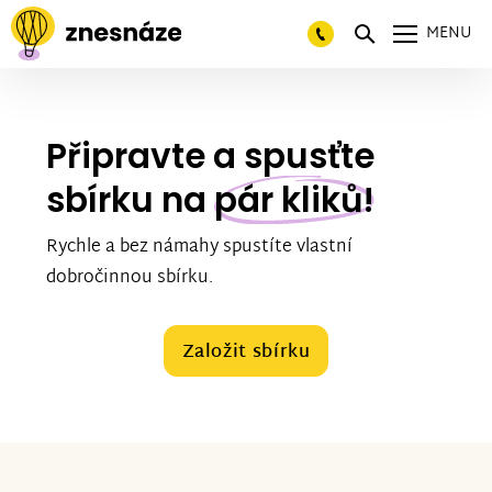
MENU
Připravte a spusťte
sbírku na
pár kliků!
Rychle a bez námahy spustíte vlastní
dobročinnou sbírku.
Založit sbírku