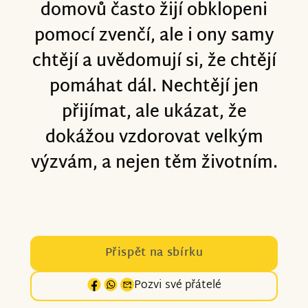
domovů často žijí obklopeni
pomocí zvenčí, ale i ony samy
chtějí a uvědomují si, že chtějí
pomáhat dál. Nechtějí jen
přijímat, ale ukázat, že
dokážou vzdorovat velkým
výzvám, a nejen těm životním.
Přispět na sbírku
Pozvi své přátelé