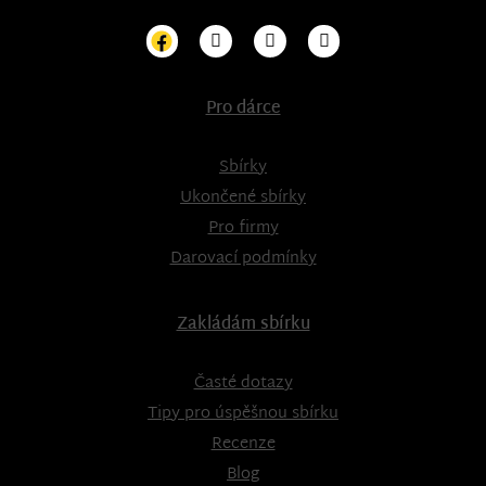
Pro dárce
Sbírky
Ukončené sbírky
Pro firmy
Darovací podmínky
Zakládám sbírku
Časté dotazy
Tipy pro úspěšnou sbírku
Recenze
Blog