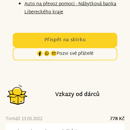
Auto na převoz pomoci - Nábytková banka
Libereckého kraje
Přispět na sbírku
Pozvi své přátelé
Vzkazy od dárců
Tomáš 13.05.2022
778 Kč