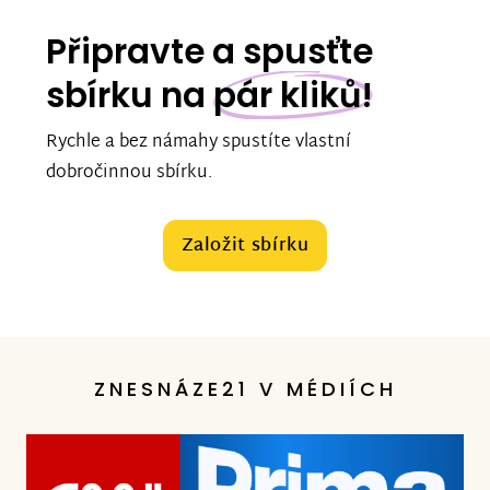
Připravte a spusťte
sbírku na
pár kliků!
Rychle a bez námahy spustíte vlastní
dobročinnou sbírku.
Založit sbírku
ZNESNÁZE21 V MÉDIÍCH