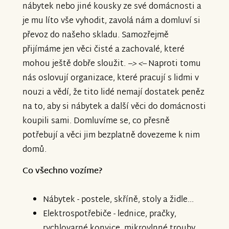
nábytek nebo jiné kousky ze své domácnosti a
je mu líto vše vyhodit, zavolá nám a domluví si
převoz do našeho skladu. Samozřejmě
přijímáme jen věci čisté a zachovalé, které
mohou ještě dobře sloužit.
–> <–
Naproti tomu
nás oslovují organizace, které pracují s lidmi v
nouzi a vědí, že tito lidé nemají dostatek peněz
na to, aby si nábytek a další věci do domácnosti
koupili sami. Domluvíme se, co přesně
potřebují a věci jim bezplatně dovezeme k nim
domů.
Co všechno vozíme?
Nábytek - postele, skříně, stoly a židle...
Elektrospotřebiče - lednice, pračky,
rychlovarné konvice, mikrovlnné trouby,...