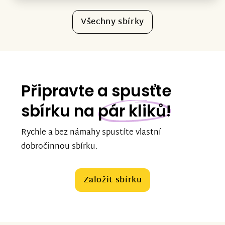
Všechny sbírky
Připravte a spusťte
sbírku na
pár kliků!
Rychle a bez námahy spustíte vlastní
dobročinnou sbírku.
Založit sbírku