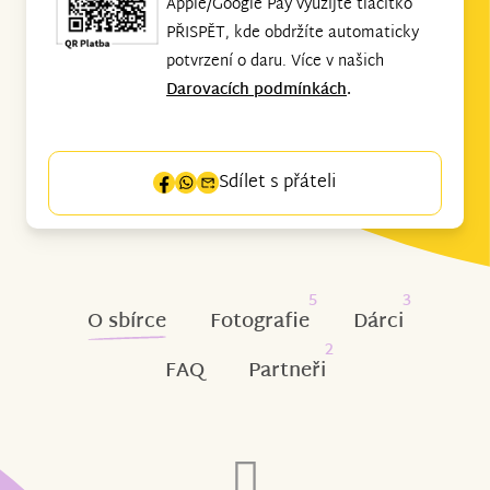
Apple/Google Pay využijte tlačítko
PŘISPĚT, kde obdržíte automaticky
potvrzení o daru. Více v našich
Darovacích podmínkách
.
Sdílet s přáteli
5
3
O sbírce
Fotografie
Dárci
2
FAQ
Partneři