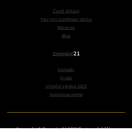
Časté dotazy
Tipy pro úspěšnou sbírku
Recenze
Blog
21
Znesnáze
Kontakt
O nás
Výroční zpráva 2025
Spolupracujeme
Copyright © Znesnáze21 2023
Tento web běží na