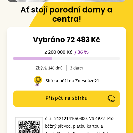
Ať stojí porodní domy a
centra!
Vybráno 72 483 Kč
z 200 000 Kč
/ 36 %
Zbývá 146 dnů
3 dárci
Sbírka běží na Znesnáze21
Přispět na sbírku
č.ú.:
212121410/0300
, VS
4972
. Pro
běžný převod, platbu kartou a