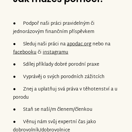
● Podpoř naši práci pravidelným či
jednorázovým finančním příspěvkem
● Sleduj naši práci na
apodac.org
nebo na
facebooku
či
instagramu
● Sdílej příklady dobré porodní praxe
● Vyprávěj o svých porodních zážitcích
● Znej a uplatňuj svá práva v těhotenství a u
porodu
● Staň se naší/m členem/členkou
● Věnuj nám svůj expertní čas jako
dobrovolník/dobrovolnice