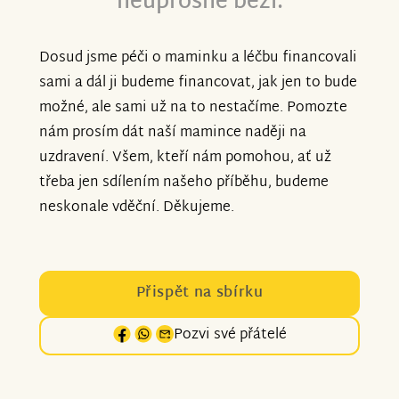
neúprosně běží.
Dosud jsme péči o maminku a léčbu financovali
sami a dál ji budeme financovat, jak jen to bude
možné, ale sami už na to nestačíme. Pomozte
nám prosím dát naší mamince naději na
uzdravení. Všem, kteří nám pomohou, ať už
třeba jen sdílením našeho příběhu, budeme
neskonale vděční. Děkujeme.
Přispět na sbírku
Pozvi své přátelé