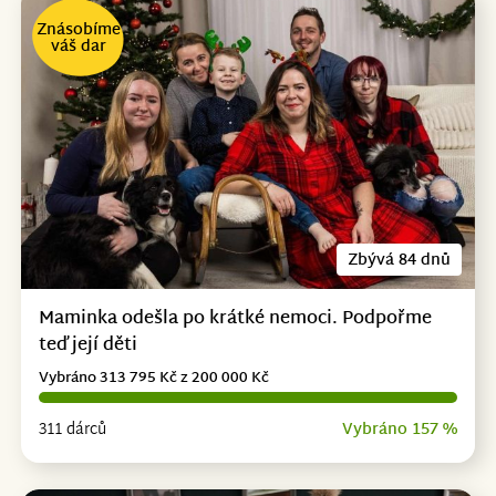
Znásobíme
váš dar
Zbývá 84 dnů
Maminka odešla po krátké nemoci. Podpořme
teď její děti
Vybráno 313 795 Kč z 200 000 Kč
311 dárců
Vybráno 157 %