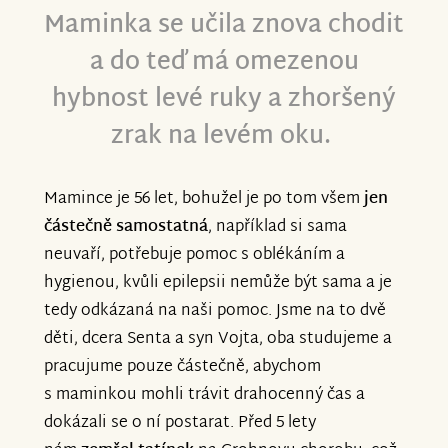
době zabrala a přesto, že jsem za to ráda,
Maminka se učila znova chodit
že jim to pomohlo, je to pro mě velmi
a do teď má omezenou
težké čtení.
hybnost levé ruky a zhoršený
Za sbírku jsme neuvěřitelně rádi, povedlo
zrak na levém oku.
se vybrat opravdu velké množství financí,
v co jsme vůbec nedoufali. Bez sbírky
Mamince je 56 let, bohužel je po tom všem
jen
bychom léčbu nemohli mít takto dlouho.
částečně samostatná
, například si sama
A mě opravdu psychicky pomáhalo číst
neuvaří, potřebuje pomoc s oblékáním a
milé a krásné vzkazy.
hygienou, kvůli epilepsii nemůže být sama a je
tedy odkázaná na naši pomoc. Jsme na to dvě
S.
děti, dcera Senta a syn Vojta, oba studujeme a
pracujume pouze částečně, abychom
s maminkou mohli trávit drahocenný čas a
dokázali se o ní postarat. Před 5 lety