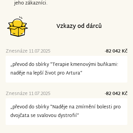
jeho zákazníci.
Vzkazy od dárců
Znesnáze 11.07.2025
-82 042 Kč
„převod do sbírky "Terapie kmenovými buňkami:
naděje na lepší život pro Artura“
Znesnáze 11.07.2025
-82 042 Kč
„převod do sbírky "Naděje na zmírnění bolesti pro
dvojčata se svalovou dystrofií“