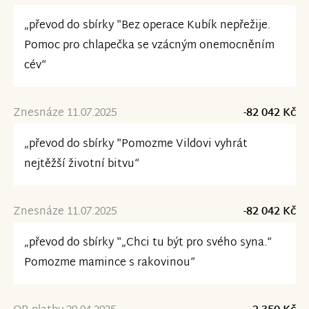
„převod do sbírky "Bez operace Kubík nepřežije.
Pomoc pro chlapečka se vzácným onemocněním
cév“
Znesnáze 11.07.2025
-82 042 Kč
„převod do sbírky "Pomozme Vildovi vyhrát
nejtěžší životní bitvu“
Znesnáze 11.07.2025
-82 042 Kč
„převod do sbírky "„Chci tu být pro svého syna.“
Pomozme mamince s rakovinou“