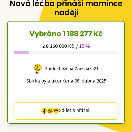
Nová léčba přináší mamince
naději
Vybráno 1 188 277 Kč
z 8 160 000 Kč
/ 15 %
Sbírka běží na Znesnáze21
Sbírka byla ukončena 08. dubna 2025
Sdílet s přáteli