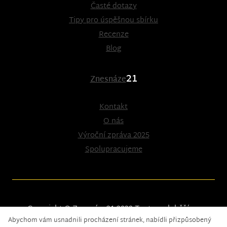
Časté dotazy
Tipy pro úspěšnou sbírku
Recenze
Blog
21
Znesnáze
Kontakt
O nás
Výroční zpráva 2025
Spolupracujeme
Copyright © Znesnáze21 2023
Tento web běží na
Abychom vám usnadnili procházení stránek, nabídli přizpůsobený
solidpixels.