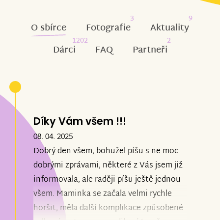
3
9
O sbírce
Fotografie
Aktuality
1202
2
Dárci
FAQ
Partneři
Díky Vám všem !!!
08. 04. 2025
Dobrý den všem, bohužel píšu s ne moc
dobrými zprávami, některé z Vás jsem již
informovala, ale raději píšu ještě jednou
všem. Maminka se začala velmi rychle
horšit, měla další komplikace způsobené