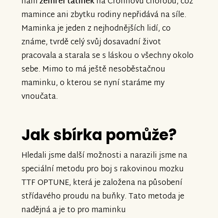
nám
zemřel tatínek
na Crohnovu chorobu, což
mamince ani zbytku rodiny nepřidává na síle.
Maminka je jeden z nejhodnějších lidí, co
známe, tvrdě celý svůj dosavadní život
pracovala a starala se s láskou o všechny okolo
sebe. Mimo to má ještě nesoběstačnou
maminku, o kterou se nyní staráme my
vnoučata.
Jak sbírka pomůže?
Hledali jsme další možnosti a narazili jsme na
speciální metodu pro boj s rakovinou mozku
TTF OPTUNE, která je založena na působení
střídavého proudu na buňky. Tato metoda je
nadějná a je to pro maminku