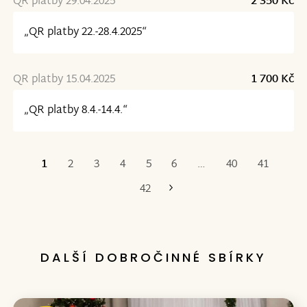
QR platby 29.04.2025
2 350 Kč
„QR platby 22.-28.4.2025“
QR platby 15.04.2025
1 700 Kč
„QR platby 8.4.-14.4.“
1
2
3
4
5
6
…
40
41
Poslední
42
DALŠÍ DOBROČINNÉ SBÍRKY