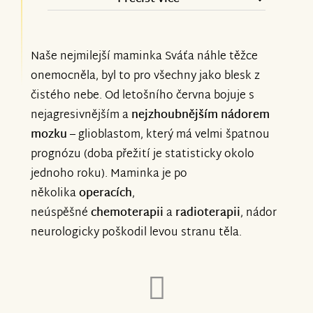
a vaše krásné zprávy nám dávají sílu a
Pro přijetí do hospicu je potřeba léčbu
naději. Ještě jednou moc děkujeme! ❤️
ukončit. Maminku překvapivě vzali velmi
Naše nejmilejší maminka Sváťa náhle těžce
rychle a již zítra ji tam vezeme. Léčbu
onemocněla, byl to pro všechny jako blesk z
Moc děkujeme i vám, za podporu a
tedy dnes, po konzultaci s panem
čistého nebe. Od letošního června bojuje s
pomoc! ❤️
nejagresivnějším a
nejzhoubnějším nádorem
profesorem Vymazalem, který léčbu
mozku
– glioblastom, který má velmi špatnou
vyvinul, předepsal a i sledoval, bohužel
prognózu (doba přežití je statisticky okolo
ukončujeme.
jednoho roku). Maminka je po
několika
operacích
,
Nějspíše nám bylo jasné, že vzhledem k
neúspěšné
chemoterapii
a
radioterapii
, nádor
povaze onemocnění, k tomuto jednou
neurologicky poškodil levou stranu těla.
dojeme, ale nečekali jsme že tak rychle.
Léčba nám dávala velkou naději, sleduji i
ostatní sbírky na tuto léčbu, kde se
ostatním daří a léčba jim po velmi krátké