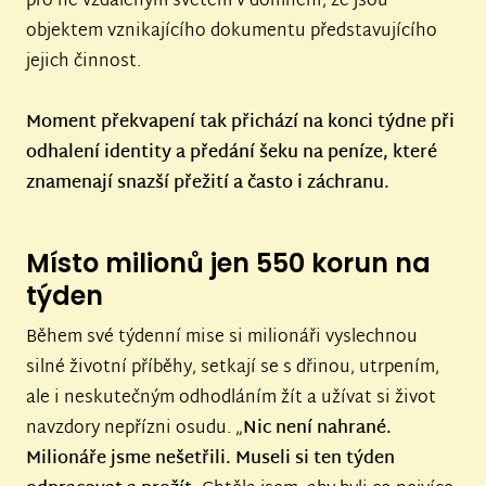
pro ně vzdáleným světem v domnění, že jsou
objektem vznikajícího dokumentu představujícího
jejich činnost.
Moment překvapení tak přichází na konci týdne při
odhalení identity a předání šeku na peníze, které
znamenají snazší přežití a často i záchranu.
Místo milionů jen 550 korun na
týden
Během své týdenní mise si milionáři vyslechnou
silné životní příběhy, setkají se s dřinou, utrpením,
ale i neskutečným odhodláním žít a užívat si život
navzdory nepřízni osudu. „
Nic není nahrané.
Milionáře jsme nešetřili. Museli si ten týden