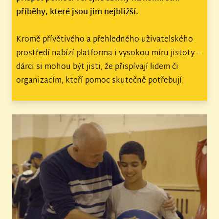
příběhy, které jsou jim nejbližší.
Kromě přívětivého a přehledného uživatelského
prostředí nabízí platforma i vysokou míru jistoty –
dárci si mohou být jisti, že přispívají lidem či
organizacím, kteří pomoc skutečně potřebují.