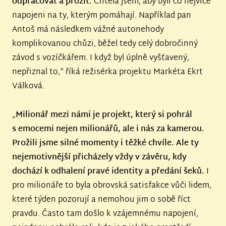
odpracovat a prožít.
Chtěla jsem, aby byli co nejvíce
napojeni na ty, kterým pomáhají. Například pan
Antoš má následkem vážné autonehody
komplikovanou chůzi, běžel tedy celý dobročinný
závod s vozíčkářem. I když byl úplně vyšťavený,
nepřiznal to,“ říká režisérka projektu Markéta Ekrt
Válková.
„
Milionář mezi námi je projekt, který si pohrál
s emocemi nejen milionářů, ale i nás za kamerou.
Prožili jsme silné momenty i těžké chvíle. Ale ty
nejemotivnější přicházely vždy v závěru, kdy
dochází k odhalení pravé identity a předání šeků.
I
pro milionáře to byla obrovská satisfakce vůči lidem,
které týden pozorují a nemohou jim o sobě říct
pravdu. Často tam došlo k vzájemnému napojení,