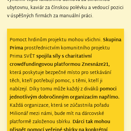
ubytovnu, kaviár za čínskou polévku a vedoucí pozici
v úspěšných firmách za manuální práci.
Pomoct hrdinům projektu mohou všichni.
Skupina
Prima
prostřednictvím komunitního projektu
Prima SVĚT
spojila síly s charitativní
crowdfundingovou platformou Znesnáze21,
která poskytuje bezpečné místo pro setkávání
těch, kteří potřebují pomoc, s těmi, kteří ji
nabízejí. Díky tomu může každý z diváků
pomoci
jednotlivým dobročinným organizacím napřímo.
Každá organizace, která se zúčastnila pořadu
Milionář mezi námi, bude mít na dárcovské
platformě založenou sbírku.
Dárci tak mohou
přispět pomocí veřejné sbírky na konkrétní