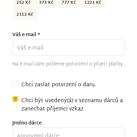
252 Kč
373 Kč
777 Kč
1221 Kč
2112 Kč
Váš e-mail *
Na e-mail vám pošleme potvrzení o přijetí platby.
Chci zaslat potvrzení o daru.
Chci být uvedený(á) v seznamu dárců a
zanechat příjemci vzkaz
Jméno dárce