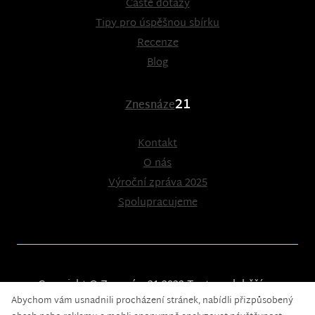
Časté dotazy
Tipy pro úspěšnou sbírku
Recenze
Blog
21
Znesnáze
Kontakt
O nás
Výroční zpráva 2025
Spolupracujeme
Copyright © Znesnáze21 2023
Tento web běží na
Abychom vám usnadnili procházení stránek, nabídli přizpůsobený
solidpixels.