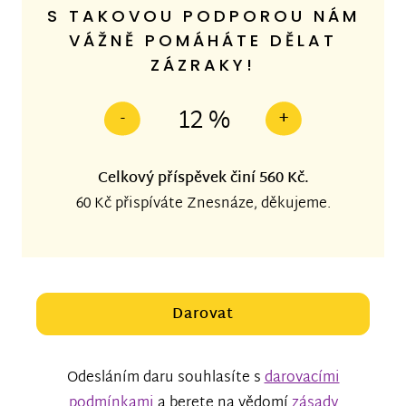
S TAKOVOU PODPOROU NÁM
VÁŽNĚ POMÁHÁTE DĚLAT
ZÁZRAKY!
12 %
-
+
Celkový příspěvek činí
560 Kč
.
60 Kč
přispíváte Znesnáze, děkujeme.
Darovat
Odesláním daru souhlasíte s
darovacími
podmínkami
a berete na vědomí
zásady