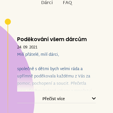
Dárci
FAQ
Poděkování všem dárcům
24. 09. 2021
Milí přátelé, milí dárci,
společně s dětmi bych velmi ráda a
upřímně poděkovala každému z Vás za
pomoc, pochopení a soucit. Přečetla
jsem všechny krásné vzkazy a množství
příspěvků mne utvrdilo v tom, jak skvělý
Přečíst více
člověk Eduard byl a kolika lidmi byl