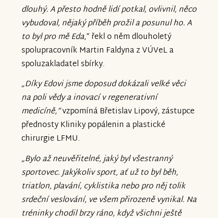
dlouhý. A přesto hodně lidí potkal, ovlivnil, něco
vybudoval, nějaký příběh prožil a posunul ho. A
to byl pro mě Eda
,“ řekl o něm dlouholetý
spolupracovník Martin Faldyna z VÚVeL a
spoluzakladatel sbírky.
„Díky Edovi jsme doposud dokázali velké věci
na poli vědy a inovací v regenerativní
medicíně,“
vzpomíná Břetislav Lipový, zástupce
přednosty Kliniky popálenin a plastické
chirurgie LFMU.
„Bylo až neuvěřitelné, jaký byl všestranný
sportovec. Jakýkoliv sport, ať už to byl běh,
triatlon, plavání, cyklistika nebo pro něj tolik
srdeční veslování, ve všem přirozeně vynikal. Na
tréninky chodil brzy ráno, když všichni ještě