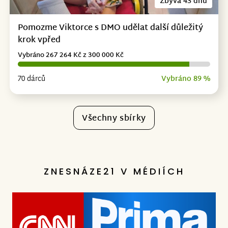
Zbývá 43 dnů
Pomozme Viktorce s DMO udělat další důležitý
krok vpřed
Vybráno 267 264 Kč z 300 000 Kč
70 dárců
Vybráno 89 %
Všechny sbírky
ZNESNÁZE21 V MÉDIÍCH