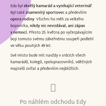
respektován a milován. Za sebe i děti
Eda byl
skvělý kamarád a vynikající veterinář
.
děkuji za vřelá slova i za Vaše příspěvky.
Byl také
znamenitý sportovec
a především
opora rodiny
. Všichni ho měli za velkého
bojovníka,
nikdy nic nevzdával, ani zápas
s nemocí.
Přesto 25. května po vyčerpávajícím
Jana G. s dětmi
boji tomuto svému zákeřnému soupeři podlehl
ve věku pouhých 49 let.
Své místo bude mít navždy v srdcích všech
kamarádů, kolegů, spolupracovníků, vděčných
majitelů zvířat a především nejbližších.
Po náhlém odchodu Edy