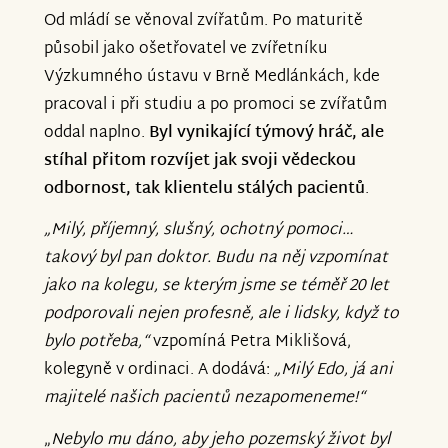
Od mládí se věnoval zvířatům. Po maturitě
působil jako ošetřovatel ve zvířetníku
Výzkumného ústavu v Brně Medlánkách, kde
pracoval i při studiu a po promoci se zvířatům
oddal naplno.
Byl vynikající týmový hráč, ale
stíhal přitom rozvíjet jak svoji
vědeckou
odbornost, tak
klientelu stálých pacientů
.
„Milý, příjemný, slušný, ochotný pomoci…
takový byl pan doktor. Budu na něj vzpomínat
jako na kolegu, se kterým jsme se téměř 20 let
podporovali nejen profesně, ale i lidsky, když to
bylo potřeba,“
vzpomíná Petra Miklišová,
kolegyně v ordinaci. A dodává:
„Milý Edo, já ani
majitelé našich pacientů nezapomeneme!“
„
Nebylo mu dáno, aby jeho pozemský život byl