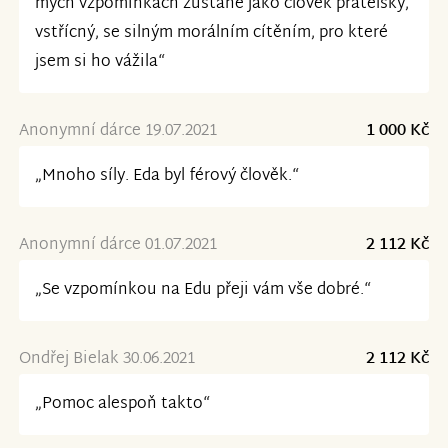
mých vzpomínkách zůstane jako člověk přátelský,
vstřícný, se silným morálním cítěním, pro které
jsem si ho vážila“
Anonymní dárce 19.07.2021
1 000 Kč
„Mnoho síly. Eda byl férový člověk.“
Anonymní dárce 01.07.2021
2 112 Kč
„Se vzpomínkou na Edu přeji vám vše dobré.“
Ondřej Bielak 30.06.2021
2 112 Kč
„Pomoc alespoň takto“