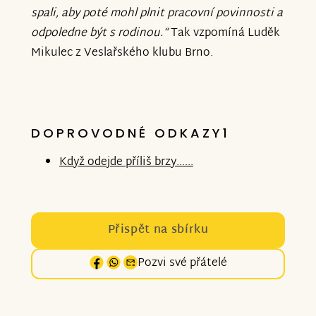
spali, aby poté mohl plnit pracovní povinnosti a
odpoledne být s rodinou.“
Tak vzpomíná Luděk
Mikulec z Veslařského klubu Brno.
DOPROVODNÉ ODKAZY1
Když odejde příliš brzy......
Přispět na sbírku
Pozvi své přátelé