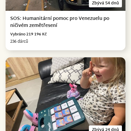
Zbývá 54 dnů
SOS: Humanitární pomoc pro Venezuelu po
ničivém zemětřesení
Vybráno 219 196 Kč
236 dárců
Zbývá 24 dnů