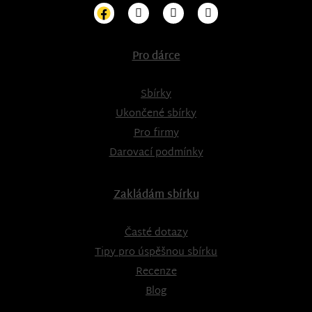
Pro dárce
Sbírky
Ukončené sbírky
Pro firmy
Darovací podmínky
Zakládám sbírku
Časté dotazy
Tipy pro úspěšnou sbírku
Recenze
Blog