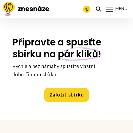
MENU
Připravte a spusťte
sbírku na
pár kliků!
Rychle a bez námahy spustíte vlastní
dobročinnou sbírku.
Založit sbírku