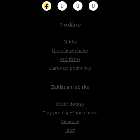
Pro dárce
Sbírky
Ukončené sbírky
Pro firmy
Darovací podmínky
Zakládám sbírku
Časté dotazy
Tipy pro úspěšnou sbírku
Recenze
Blog