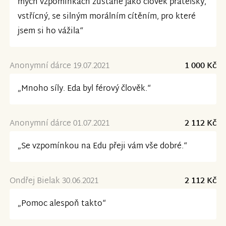
mých vzpomínkách zůstane jako člověk přátelský,
vstřícný, se silným morálním cítěním, pro které
jsem si ho vážila“
Anonymní dárce 19.07.2021
1 000 Kč
„Mnoho síly. Eda byl férový člověk.“
Anonymní dárce 01.07.2021
2 112 Kč
„Se vzpomínkou na Edu přeji vám vše dobré.“
Ondřej Bielak 30.06.2021
2 112 Kč
„Pomoc alespoň takto“