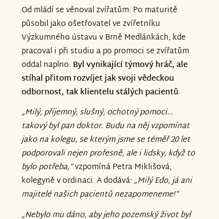
Od mládí se věnoval zvířatům. Po maturitě
působil jako ošetřovatel ve zvířetníku
Výzkumného ústavu v Brně Medlánkách, kde
pracoval i při studiu a po promoci se zvířatům
oddal naplno.
Byl vynikající týmový hráč, ale
stíhal přitom rozvíjet jak svoji
vědeckou
odbornost, tak
klientelu stálých pacientů
.
„Milý, příjemný, slušný, ochotný pomoci…
takový byl pan doktor. Budu na něj vzpomínat
jako na kolegu, se kterým jsme se téměř 20 let
podporovali nejen profesně, ale i lidsky, když to
bylo potřeba,“
vzpomíná Petra Miklišová,
kolegyně v ordinaci. A dodává:
„Milý Edo, já ani
majitelé našich pacientů nezapomeneme!“
„
Nebylo mu dáno, aby jeho pozemský život byl