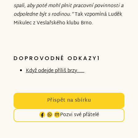
spali, aby poté mohl plnit pracovní povinnosti a
odpoledne být s rodinou.“
Tak vzpomíná Luděk
Mikulec z Veslařského klubu Brno.
DOPROVODNÉ ODKAZY1
Když odejde příliš brzy......
Přispět na sbírku
Pozvi své přátelé