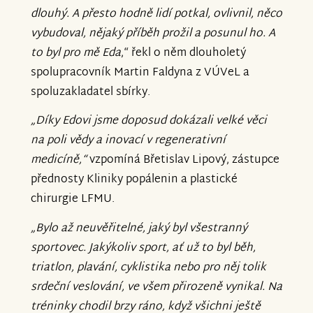
dlouhý. A přesto hodně lidí potkal, ovlivnil, něco
vybudoval, nějaký příběh prožil a posunul ho. A
to byl pro mě Eda
,“ řekl o něm dlouholetý
spolupracovník Martin Faldyna z VÚVeL a
spoluzakladatel sbírky.
„Díky Edovi jsme doposud dokázali velké věci
na poli vědy a inovací v regenerativní
medicíně,“
vzpomíná Břetislav Lipový, zástupce
přednosty Kliniky popálenin a plastické
chirurgie LFMU.
„Bylo až neuvěřitelné, jaký byl všestranný
sportovec. Jakýkoliv sport, ať už to byl běh,
triatlon, plavání, cyklistika nebo pro něj tolik
srdeční veslování, ve všem přirozeně vynikal. Na
tréninky chodil brzy ráno, když všichni ještě