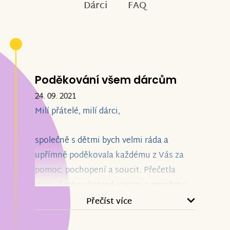
Dárci
FAQ
Poděkování všem dárcům
24. 09. 2021
Milí přátelé, milí dárci,
společně s dětmi bych velmi ráda a
upřímně poděkovala každému z Vás za
pomoc, pochopení a soucit. Přečetla
jsem všechny krásné vzkazy a množství
příspěvků mne utvrdilo v tom, jak skvělý
Přečíst více
člověk Eduard byl a kolika lidmi byl