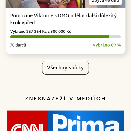
Zbývá 43 dnů
Pomozme Viktorce s DMO udělat další důležitý
krok vpřed
Vybráno 267 264 Kč z 300 000 Kč
70 dárců
Vybráno 89 %
Všechny sbírky
ZNESNÁZE21 V MÉDIÍCH