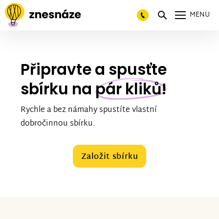
MENU
Připravte a spusťte
sbírku na
pár kliků!
Rychle a bez námahy spustíte vlastní
dobročinnou sbírku.
Založit sbírku