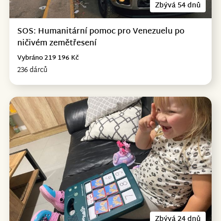
Zbývá 54 dnů
SOS: Humanitární pomoc pro Venezuelu po
ničivém zemětřesení
Vybráno 219 196 Kč
236 dárců
Zbývá 24 dnů