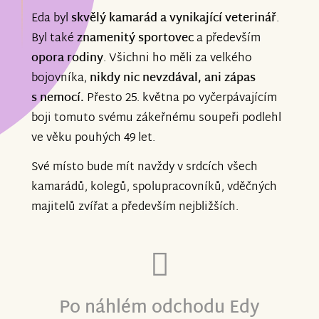
respektován a milován. Za sebe i děti
Eda byl
skvělý kamarád a vynikající veterinář
.
děkuji za vřelá slova i za Vaše příspěvky.
Byl také
znamenitý sportovec
a především
opora rodiny
. Všichni ho měli za velkého
bojovníka,
nikdy nic nevzdával, ani zápas
s nemocí.
Přesto 25. května po vyčerpávajícím
Jana G. s dětmi
boji tomuto svému zákeřnému soupeři podlehl
ve věku pouhých 49 let.
Své místo bude mít navždy v srdcích všech
kamarádů, kolegů, spolupracovníků, vděčných
majitelů zvířat a především nejbližších.
Po náhlém odchodu Edy