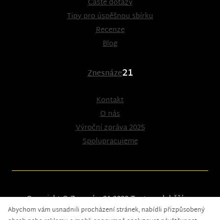
Časté dotazy
Tipy pro úspěšnou sbírku
Recenze
Blog
21
Znesnáze
Kontakt
O nás
Výroční zpráva 2025
Spolupracujeme
Copyright © Znesnáze21 2023
Tento web běží na
Abychom vám usnadnili procházení stránek, nabídli přizpůsobený
solidpixels.