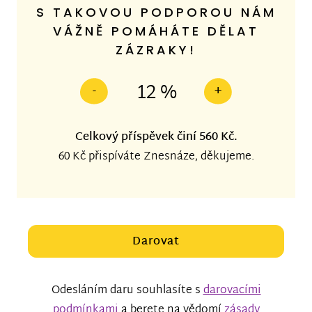
S TAKOVOU PODPOROU NÁM
VÁŽNĚ POMÁHÁTE DĚLAT
ZÁZRAKY!
12 %
-
+
Celkový příspěvek činí
560 Kč
.
60 Kč
přispíváte Znesnáze, děkujeme.
Darovat
Odesláním daru souhlasíte s
darovacími
podmínkami
a berete na vědomí
zásady