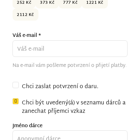
252 Kč
373 Kč
777 Kč
1221 Kč
2112 Kč
Váš e-mail *
Na e-mail vám pošleme potvrzení o přijetí platby.
Chci zaslat potvrzení o daru.
Chci být uvedený(á) v seznamu dárců a
zanechat příjemci vzkaz
Jméno dárce