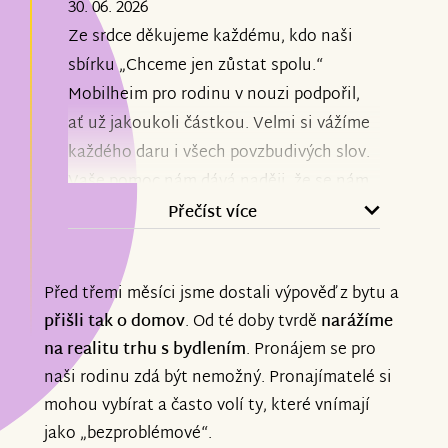
30. 06. 2026
Ze srdce děkujeme každému, kdo naši
sbírku „Chceme jen zůstat spolu.“
Mobilheim pro rodinu v nouzi podpořil,
ať už jakoukoli částkou. Velmi si vážíme
každého daru i všech povzbudivých slov.
Vaše pomoc nám dává naději, že se nám
podaří překonat toto těžké období.
Přečíst více
Nejvíce to všechno děláme pro naše děti.
Před třemi měsíci jsme dostali výpověď z bytu a
Jsou naším největším štěstím a smyslem
přišli tak o domov
. Od té doby tvrdě
narážíme
života. Představa, že bychom o možnost
na realitu trhu s bydlením
. Pronájem se pro
být spolu jako rodina přišli jen proto, že
naši rodinu zdá být nemožný. Pronajímatelé si
pro nás není dostupné bydlení, je pro nás
mohou vybírat a často volí ty, které vnímají
nesmírně bolestivá.
jako „bezproblémové“.