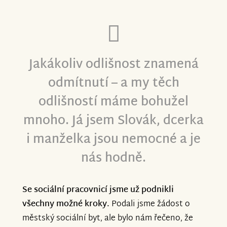
Proto bychom chtěli u sbírky nově sdílet
fotografie našich dětí – právě ony jsou
důvodem, proč o pomoc žádáme a proč
každý den bojujeme.
Jakákoliv odlišnost znamená
odmítnutí – a my těch
Pokud se rozhodnete naši sbírku
odlišností máme bohužel
podpořit nebo ji sdílet dál, budeme vám z
celého srdce vděční. Díky vám máme
mnoho. Já jsem Slovák, dcerka
naději, že se potřebná částka ještě
i manželka jsou nemocné a je
podaří navýšit a že naše rodina bude
nás hodně.
moci zůstat pohromadě.
Děkujeme za vaši podporu, důvěru i
Se sociální pracovnicí jsme už podnikli
lidskost.
všechny možné kroky.
Podali jsme žádost o
městský sociální byt, ale bylo nám řečeno, že