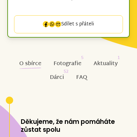
Sdílet s přáteli
5
1
O sbírce
Fotografie
Aktuality
52
Dárci
FAQ
Děkujeme, že nám pomáháte
zůstat spolu