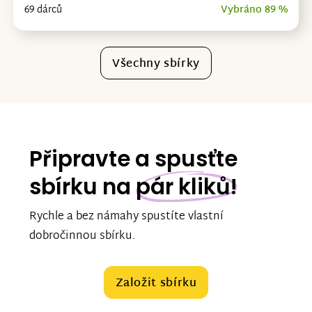
69 dárců
Vybráno 89 %
Všechny sbírky
Připravte a spusťte
sbírku na
pár kliků!
Rychle a bez námahy spustíte vlastní
dobročinnou sbírku.
Založit sbírku