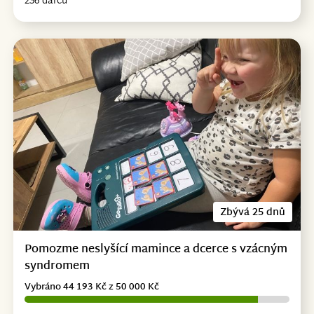
236 dárců
Zbývá 25 dnů
Pomozme neslyšící mamince a dcerce s vzácným
syndromem
Vybráno 44 193 Kč z 50 000 Kč