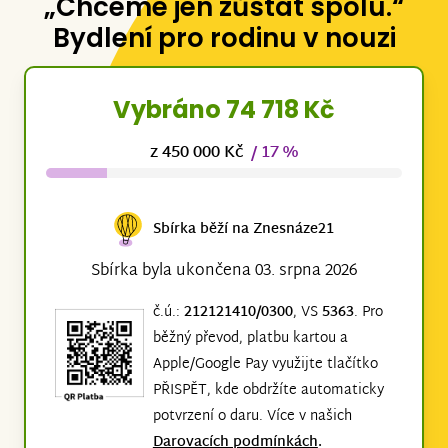
„Chceme jen zůstat spolu.“
Bydlení pro rodinu v nouzi
Vybráno 74 718 Kč
z 450 000 Kč
/ 17 %
Sbírka běží na Znesnáze21
Sbírka byla ukončena 03. srpna 2026
č.ú.:
212121410/0300
, VS
5363
. Pro
běžný převod, platbu kartou a
Apple/Google Pay využijte tlačítko
PŘISPĚT, kde obdržíte automaticky
potvrzení o daru. Více v našich
Darovacích podmínkách
.