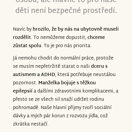
osobu, ale hlavně to pro naše
děti není bezpečné prostředí.
Navíc by
hrozilo, že by nás na ubytovně museli
rozdělit
. To nemůžeme dopustit,
chceme
zůstat spolu
. To je pro nás priorita.
Já nemohu chodit do normální práce, protože
se musím nepřetržitě starat o naši
dceru s
autismem a ADHD
, která potřebuje neustálou
pozornost.
Manželka bojuje s těžkou
epilepsií
a dalšími zdravotními komplikacemi, a
přesto se ze všech sil snaží udržet rodinu
pohromadě. Naše hlavní příjmy tvoří sociální
dávky a mých pár korun z rozvozu jídla, což
zkrátka nestačí.