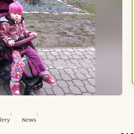
4
1
lery
News