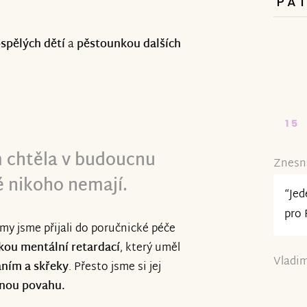
PA
spělých dětí
a
pěstounkou dalších
15
m chtěla v budoucnu
Znesná
é nikoho nemají.
“Jed
pro
 my jsme přijali do poručnické péče
žkou mentální retardací
, který uměl
Vladim
áním a skřeky
. Přesto jsme si jej
tnou povahu.