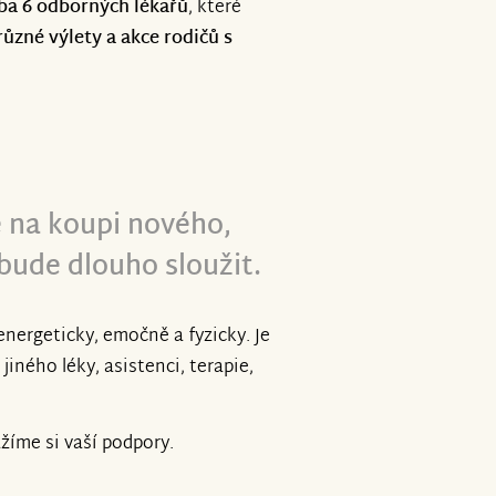
ba 6 odborných lékařů
, které
různé výlety a akce rodičů s
 na koupi nového,
bude dlouho sloužit.
energeticky, emočně a fyzicky. Je
iného léky, asistenci, terapie,
íme si vaší podpory.