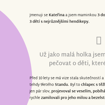
Jmenuji se
Kateřina
a jsem maminkou
3 do
3 dětí s nejrůznějšími hendikepy.
Už jako malá holka jse
pečovat o děti, kter
Před 10 lety se má vize stala skutečností a
tehdy 9letého
Standu.
Byl to
chlapec s tě
jen pár slov,
projevoval se veselím, pobíh
rychle
zamilovali pro jeho milou a bezels