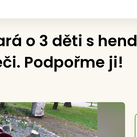
ará o 3 děti s hen
či. Podpořme ji!