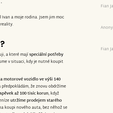
.
Fian J
 Ivan a moje rodina. Jsem jim moc
reality.
Anony
e?
Fian J
ji, a které mají
speciální potřeby
sme v situaci, kdy je nutné koupit
a motorové vozidlo ve výši 140
a předpokládám, že znovu obdržíme
íspěvek až 100 tisíc korun
, když
peníze
utržíme prodejem starého
í na koupi nového auta, bez něhož se