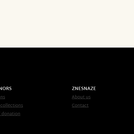
NORS
ZNESNAZE
ons
About us
 collections
Contact
 donation