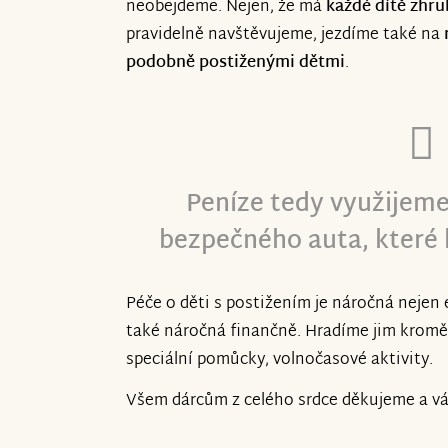
neobejdeme. Nejen, že má
každé dítě zhru
pravidelně navštěvujeme, jezdíme také na
podobně postiženými dětmi
.
Peníze tedy využijeme
bezpečného auta, které 
Péče o děti s postižením je náročná nejen 
také náročná finančně. Hradíme jim kromě j
speciální pomůcky, volnočasové aktivity.
Všem dárcům z celého srdce děkujeme a váž