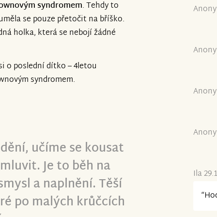
s Downovým syndromem
. Tehdy to
Anony
uměla se pouze přetočit na bříško.
edná holka, která se nebojí žádné
Anony
si o poslední dítko – 4letou
 Downovým syndromem.
Anony
Anony
dění, učíme se kousat
 mluvit. Je to běh na
Ila 29.
smysl a naplnění. Těší
“Hod
eré po malých krůčcích