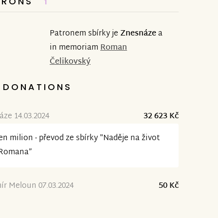
TRONS
1
Patronem sbírky je
Znesnáze
a
in memoriam
Roman
Čelikovský
DONATIONS
ze 14.03.2024
32 623 Kč
en milion - převod ze sbírky "Naděje na život
 Romana”
ír Meloun 07.03.2024
50 Kč