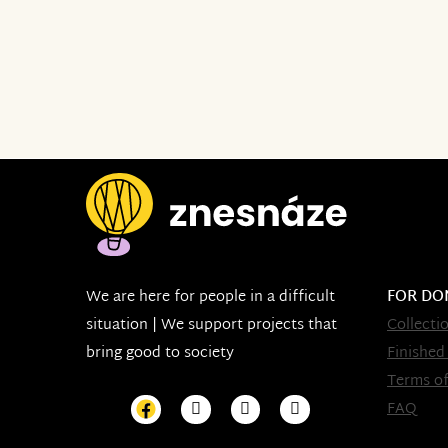
We are here for people in a difficult
FOR DO
situation | We support projects that
Collecti
bring good to society
Finished
Terms of
FAQ