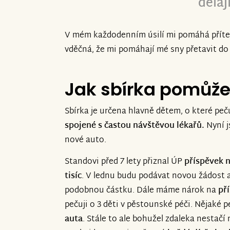
dělají
V mém každodenním úsilí mi pomáhá přítel
vděčná, že mi pomáhají mé sny přetavit do 
Jak sbírka pomůž
Sbírka je určena hlavně dětem, o které peču
spojené s častou návštěvou lékařů.
Nyní j
nové auto.
Standovi před 7 lety přiznal ÚP
příspěvek n
tisíc
. V lednu budu podávat novou žádost 
podobnou částku. Dále máme nárok na
př
pečuji o 3 děti v pěstounské péči. Nějaké 
auta
. Stále to ale bohužel zdaleka nestač