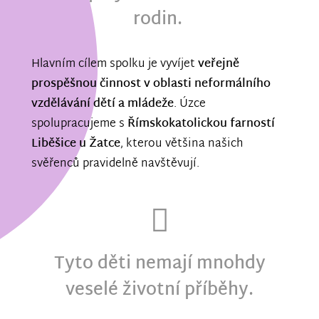
rodin.
Hlavním cílem spolku je vyvíjet
veřejně
prospěšnou činnost v oblasti neformálního
vzdělávání dětí a mládeže
. Úzce
spolupracujeme s
Římskokatolickou farností
Liběšice u Žatce
, kterou většina našich
svěřenců pravidelně navštěvují.
Tyto děti nemají mnohdy
veselé životní příběhy.