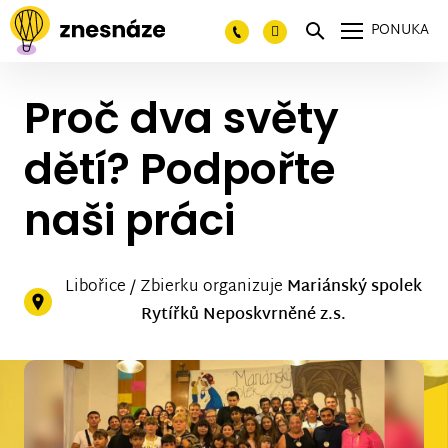
PONUKA
Proč dva světy
dětí? Podpořte
naši práci
Libořice / Zbierku organizuje
Mariánský spolek
Rytířků Neposkvrněné z.s.