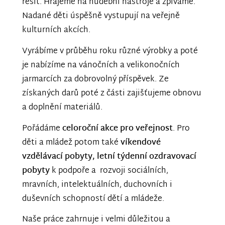
řešit. Hrajeme na hudební nástroje a zpíváme.
Nadané děti úspěšně vystupují na veřejně
kulturních akcích.
Vyrábíme v průběhu roku různé výrobky a poté
je nabízíme na vánočních a velikonočních
jarmarcích za dobrovolný příspěvek. Ze
získaných darů poté z části zajišťujeme obnovu
a doplnění materiálů.
Pořádáme
celoroční akce pro veřejnost
. Pro
děti a mládež potom také
víkendové
vzdělávací pobyty, letní týdenní ozdravovací
pobyty
k podpoře a
rozvoji sociálních,
mravních, intelektuálních, duchovních i
duševních schopností dětí a mládeže.
Naše práce zahrnuje i velmi důležitou a