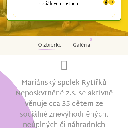
sociálnych sieťach
8
O zbierke
Galéria
Mariánský spolek Rytířků
Neposkvrněné z.s. se aktivně
věnuje cca 35 dětem ze
sociálně znevýhodněných,
neúplných či náhradních