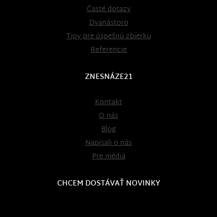
Časté dotazy
Dvanástoro
Tipy pre úspešnú zbierku
Referencie
ZNESNÁZE21
Kontakt
O nás
Blog
Napísali o nás
Pre médiá
CHCEM DOSTÁVAŤ NOVINKY