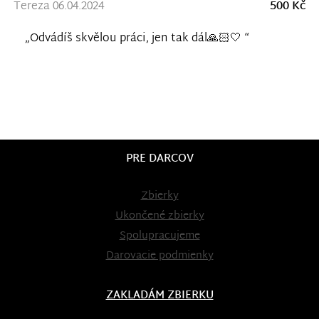
Tereza 06.04.2024
500 Kč
„Odvádíš skvělou práci, jen tak dál🙏🏻🤍 “
PRE DARCOV
Zbierky
Ukončené zbierky
Spolupracujeme
Darovacie podmienky
ZAKLADÁM ZBIERKU