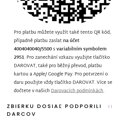
Pro platbu můžete využít také tento QR kód,
případně platbu zaslat
na účet
4004040040/5500
s
variabilním symbolem
2951
. Pro zanechání vzkazu využijte tlačítko
DAROVAT, také pro běžný převod, platbu
kartou a Apple/ Google Pay. Pro potvrzení o
daru použijte vždy tlačítko DAROVAT. Více se
dočtete v našich
Darovacích podmínkách
.
ZBIERKU DOSIAĽ PODPORILI
11
DARCOV