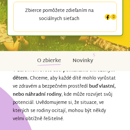
Zbierce pomôžete zdieľaním na
sociálnych sieťach
5
O zbierke
Novinky
V Barevném světě dětí
pomáháme ohroženým
dětem.
Chceme, aby každé dítě mohlo vyrůstat
ve zdravém a bezpečném prostředí
buď vlastní,
nebo náhradní rodiny
, kde může rozvíjet svůj
potenciál. Uvědomujeme si, že situace, ve
kterých se rodiny ocitají, mohou být někdy
velmi obtížně řešitelné.