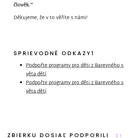
člověk.”
Děkujeme, že v to věříte s námi!
SPRIEVODNÉ ODKAZY1
Podpořte programy pro děti z Barevného s
věta dětí
Podpořte programy pro děti z Barevného s
věta dětí
ZBIERKU DOSIAĽ PODPORILI
21