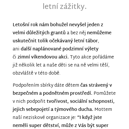
letní zážitky.
Letošní rok nám bohužel nevyšel jeden z
velmi důležitých grantů
a bez něj
nemůžeme
uskutečnit tolik očekávaný letní tábor
,
ani
další naplánované podzimní výlety
či
zimní víkendovou akci.
Tyto akce pořádáme
již několik let a naše děti se na ně velmi těší,
obzvláště v této době.
Podpořením sbírky dáte dětem
čas strávený v
bezpečném a podnětném prostředí.
Pomůžete
v nich podpořit
tvořivost, sociální schopnosti,
jejich sebepojetí a týmového ducha.
Mottem
naší neziskové organizace je:
“I když jste
neměli super dětství, může z Vás být super