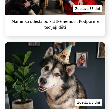
Zostáva 85 dní
Maminka odešla po krátké nemoci. Podpořme
teď její děti
Zostáva 5 dní