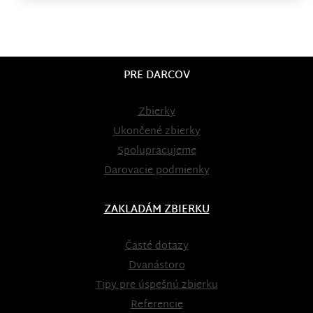
PRE DARCOV
Zbierky
Ukončené zbierky
Spolupracujeme
Darovacie podmienky
ZAKLADÁM ZBIERKU
Časté dotazy
Dvanástoro
Tipy pre úspešnú zbierku
Referencie