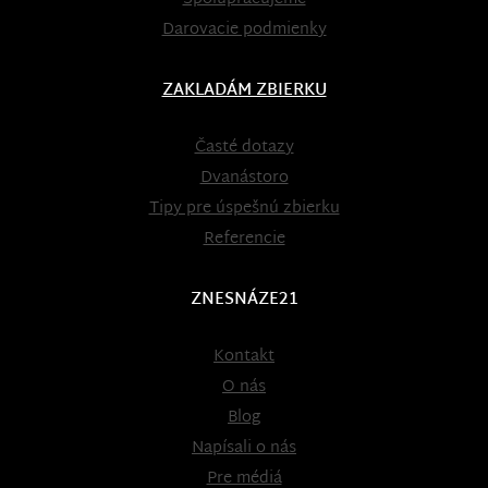
Darovacie podmienky
ZAKLADÁM ZBIERKU
Časté dotazy
Dvanástoro
Tipy pre úspešnú zbierku
Referencie
ZNESNÁZE21
Kontakt
O nás
Blog
Napísali o nás
Pre médiá