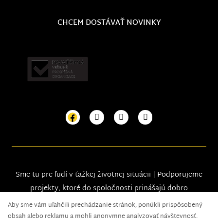
CHCEM DOSTÁVAŤ NOVINKY
Sme tu pre ľudí v ťažkej životnej situácii | Podporujeme
projekty, ktoré do spoločnosti prinášajú dobro
Aby sme vám uľahčili prechádzanie stránok, ponúkli prispôsobený
obsah alebo reklamu a mohli anonymne analyzovať návštevnosť,