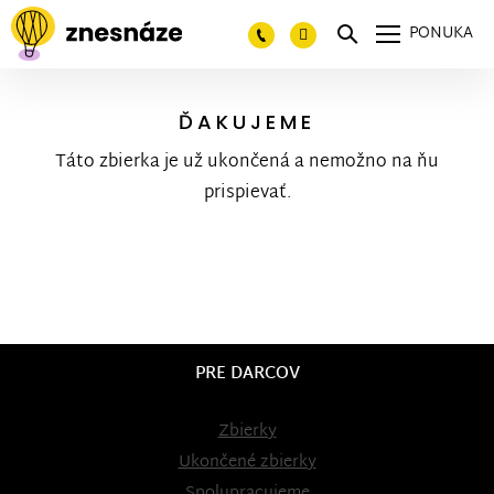
PONUKA
ĎAKUJEME
Táto zbierka je už ukončená a nemožno na ňu
prispievať.
PRE DARCOV
Zbierky
Ukončené zbierky
Spolupracujeme