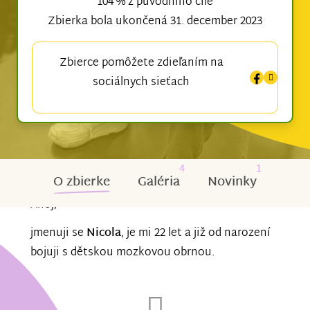
104 % z původního cíle
Zbierka bola ukončená 31. december 2023
Zbierce pomôžete zdieľaním na
sociálnych sieťach
4
1
O zbierke
Galéria
Novinky
Ahoj,
jmenuji se
Nicola
, je mi 22 let a již od narození
bojuji s dětskou mozkovou obrnou.