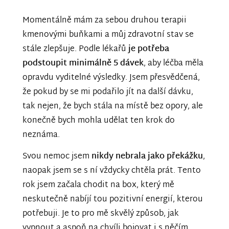
Momentálně mám za sebou druhou terapii
kmenovými buňkami a můj zdravotní stav se
stále zlepšuje. Podle lékařů
je potřeba
podstoupit minimálně 5 dávek
, aby léčba měla
opravdu vyditelné výsledky. Jsem přesvědčená,
že pokud by se mi podařilo jít na další dávku,
tak nejen, že bych stála na místě bez opory, ale
konečně bych mohla udělat ten krok do
neznáma.
Svou nemoc jsem
nikdy nebrala jako překážku
,
naopak jsem se s ní vždycky chtěla prát. Tento
rok jsem začala chodit na box, který mě
neskutečně nabíjí tou pozitivní energií, kterou
potřebuji. Je to pro mě skvělý způsob, jak
vypnout a aspoň na chvíli bojovat i s něčím