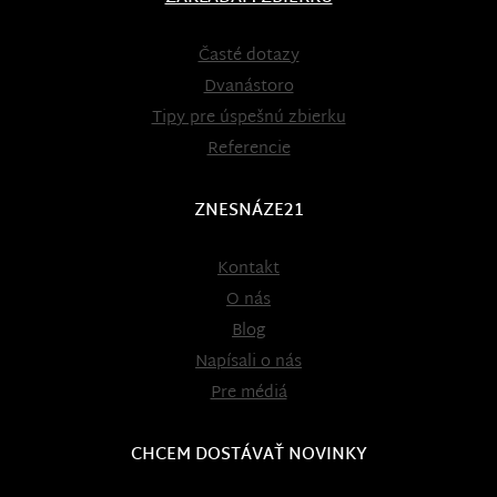
Časté dotazy
Dvanástoro
Tipy pre úspešnú zbierku
Referencie
ZNESNÁZE21
Kontakt
O nás
Blog
Napísali o nás
Pre médiá
CHCEM DOSTÁVAŤ NOVINKY