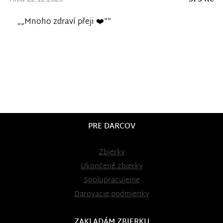
„„Mnoho zdraví přeji ❤️““
PRE DARCOV
Zbierky
Ukončené zbierky
Spolupracujeme
Darovacie podmienky
ZAKLADÁM ZBIERKU