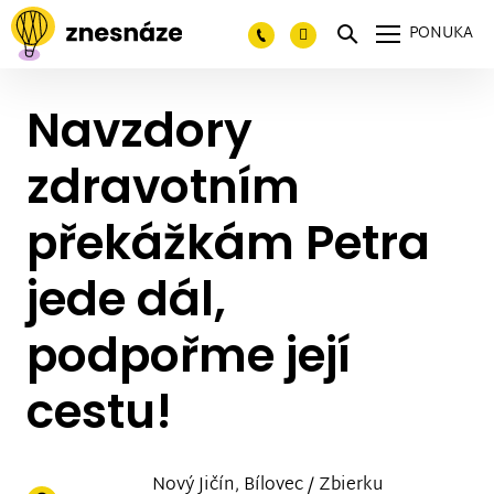
PONUKA
Navzdory
zdravotním
překážkám Petra
jede dál,
podpořme její
cestu!
Nový Jičín, Bílovec / Zbierku