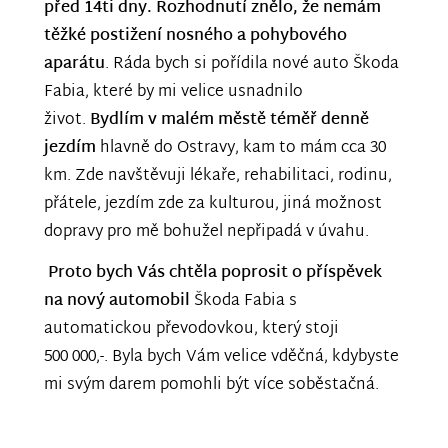
před 14ti dny. Rozhodnutí znělo, že nemám
těžké postižení nosného a pohybového
aparátu
. Ráda bych si pořídila nové auto Škoda
Fabia, které by mi velice usnadnilo
život.
Bydlím v malém městě téměř denně
jezdím
hlavně do Ostravy, kam to mám cca 30
km. Zde navštěvuji lékaře, rehabilitaci, rodinu,
přátele, jezdím zde za kulturou, jiná možnost
dopravy pro mě bohužel nepřipadá v úvahu.
Proto bych Vás chtěla poprosit o příspěvek
na nový automobil
Škoda Fabia s
automatickou převodovkou, který stoji
500 000,-. Byla bych Vám velice vděčná, kdybyste
mi svým darem pomohli být více soběstačná.