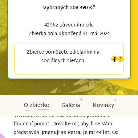
Vybraných 209 390 Kč
42 % z původního cíle
Zbierka bola ukončená 31. máj 2024
Zbierce pomôžete zdieľaním na
sociálnych sieťach
4
1
O zbierke
Galéria
Novinky
Chtěla bych se na Vás obrátit s prosbou o
finanční pomoc. Dovolte mi, abych se Vám
představila.
Jmenuji se Petra, je mi 44 let.
Od