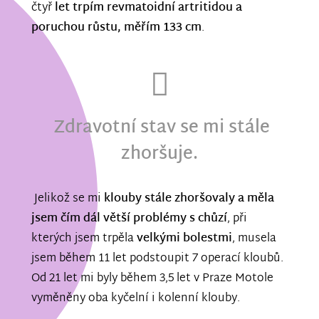
čtyř
let trpím revmatoidní artritidou a
poruchou růstu, měřím 133 cm
.
Zdravotní stav se mi stále
zhoršuje.
Jelikož se mi
klouby stále zhoršovaly a měla
jsem čím dál větší problémy s chůzí
, při
kterých jsem trpěla
velkými bolestmi
, musela
jsem během 11 let podstoupit 7 operací kloubů.
Od 21 let mi byly během 3,5 let v Praze Motole
vyměněny oba kyčelní i kolenní klouby.