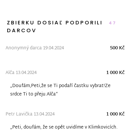
ZBIERKU DOSIAĽ PODPORILI
47
DARCOV
Anonymný darca 19.04.2024
500 Kč
Alča 13.04.2024
1 000 Kč
„Doufám,Peti,že se Ti podaří častku vybrat!Ze
srdce Ti to přeju.Alča“
Petr Lavička 13.04.2024
1 000 Kč
„Peti, doufám, že se opět uvidíme v Klimkovicích.