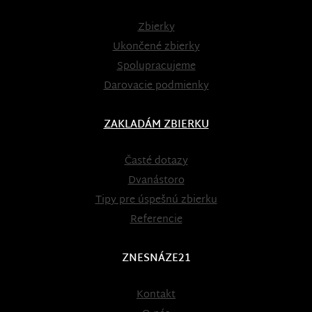
Zbierky
Ukončené zbierky
Spolupracujeme
Darovacie podmienky
ZAKLADÁM ZBIERKU
Časté dotazy
Dvanástoro
Tipy pre úspešnú zbierku
Referencie
ZNESNÁZE21
Kontakt